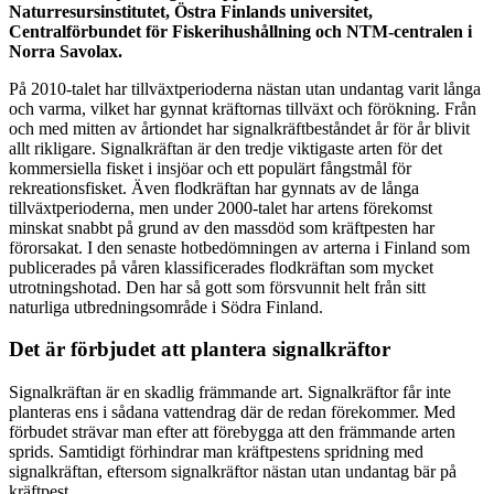
Naturresursinstitutet, Östra Finlands universitet,
Centralförbundet för Fiskerihushållning och NTM-centralen i
Norra Savolax.
På 2010-talet har tillväxtperioderna nästan utan undantag varit långa
och varma, vilket har gynnat kräftornas tillväxt och förökning. Från
och med mitten av årtiondet har signalkräftbeståndet år för år blivit
allt rikligare. Signalkräftan är den tredje viktigaste arten för det
kommersiella fisket i insjöar och ett populärt fångstmål för
rekreationsfisket. Även flodkräftan har gynnats av de långa
tillväxtperioderna, men under 2000-talet har artens förekomst
minskat snabbt på grund av den massdöd som kräftpesten har
förorsakat. I den senaste hotbedömningen av arterna i Finland som
publicerades på våren klassificerades flodkräftan som mycket
utrotningshotad. Den har så gott som försvunnit helt från sitt
naturliga utbredningsområde i Södra Finland.
Det är förbjudet att plantera signalkräftor
Signalkräftan är en skadlig främmande art. Signalkräftor får inte
planteras ens i sådana vattendrag där de redan förekommer. Med
förbudet strävar man efter att förebygga att den främmande arten
sprids. Samtidigt förhindrar man kräftpestens spridning med
signalkräftan, eftersom signalkräftor nästan utan undantag bär på
kräftpest.