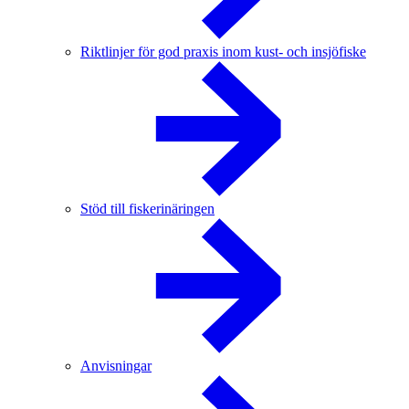
Riktlinjer för god praxis inom kust- och insjöfiske
Stöd till fiskerinäringen
Anvisningar