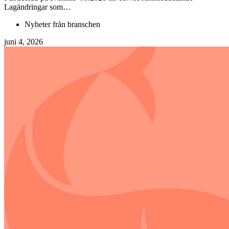
Lagändringar som…
Nyheter från branschen
juni 4, 2026