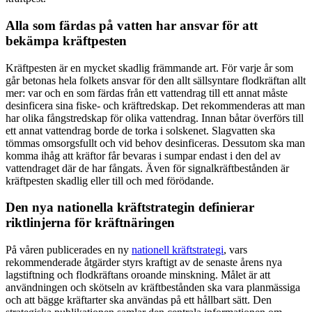
Alla som färdas på vatten har ansvar för att
bekämpa kräftpesten
Kräftpesten är en mycket skadlig främmande art. För varje år som
går betonas hela folkets ansvar för den allt sällsyntare flodkräftan allt
mer: var och en som färdas från ett vattendrag till ett annat måste
desinficera sina fiske- och kräftredskap. Det rekommenderas att man
har olika fångstredskap för olika vattendrag. Innan båtar överförs till
ett annat vattendrag borde de torka i solskenet. Slagvatten ska
tömmas omsorgsfullt och vid behov desinficeras. Dessutom ska man
komma ihåg att kräftor får bevaras i sumpar endast i den del av
vattendraget där de har fångats. Även för signalkräftbestånden är
kräftpesten skadlig eller till och med förödande.
Den nya nationella kräftstrategin definierar
riktlinjerna för kräftnäringen
På våren publicerades en ny
nationell kräftstrategi
, vars
rekommenderade åtgärder styrs kraftigt av de senaste årens nya
lagstiftning och flodkräftans oroande minskning. Målet är att
användningen och skötseln av kräftbestånden ska vara planmässiga
och att bägge kräftarter ska användas på ett hållbart sätt. Den