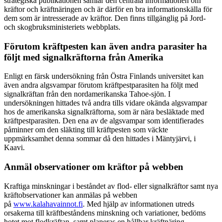
strategiska publikationen samlar den centrala informationen om
kräftor och kräftnäringen och är därför en bra informationskälla för
dem som är intresserade av kräftor. Den finns tillgänglig på Jord-
och skogbruksministeriets webbplats.
Förutom kräftpesten kan även andra parasiter ha
följt med signalkräftorna från Amerika
Enligt en färsk undersökning från Östra Finlands universitet kan
även andra algsvampar förutom kräftpestparasiten ha följt med
signalkräftan från den nordamerikanska Tahoe-sjön. I
undersökningen hittades två andra tills vidare okända algsvampar
hos de amerikanska signalkräftorna, som är nära besläktade med
kräftpestparasiten. Den ena av de algsvampar som identifierades
påminner om den släkting till kräftpesten som väckte
uppmärksamhet denna sommar då den hittades i Mäntyjärvi, i
Kaavi.
Anmäl observationer om kräftor på webben
Kraftiga minskningar i beståndet av flod- eller signalkräftor samt nya
kräftobservationer kan anmälas på webben
på
www.kalahavainnot.fi
. Med hjälp av informationen utreds
orsakerna till kräftbeståndens minskning och variationer, bedöms
hotet mot flodkräftan, samt planeras en hållbar kräftnäring.