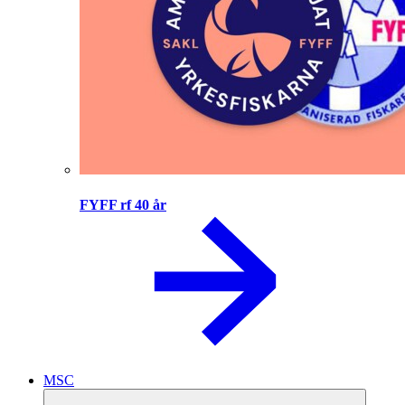
FYFF rf 40 år
MSC