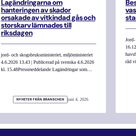
Lagändringarna om
Be
hanteringen av skador
vas
orsakade av vitkindad gås och
sta
storskarv lämnades till
riksdagen
Jord-
16.12
havsf
jord- och skogsbruksministeriet, miljöministeriet
råd v
4.6.2026 13.43 | Publicerad på svenska 4.6.2026
kl. 15.48Pressmeddelande Lagändringar som…
juni 4, 2026
NYHETER FRÅN BRANSCHEN