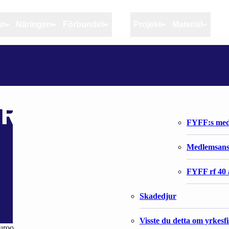
ar
Näringen
Förbundet
MSC
Projekt
Material
Artiklar
Näringen
Förbundet
KANSALLINEN EMKVR-LAKI VOIMAAN 1.12.2021
Aktuellt
Kvotuppföljning
Organisatio
Bloggar
Riktlinjer för god praxis 
Förbundets 
R-laki voimaan
Stöd till fiskerinäringen
FYFF:s med
Anvisningar
Medlemsan
Fiskar och fiskerihushåll
FYFF rf 40 
Skadedjur
Visste du detta om yrkesf
oopan meri-, kalatalous- ja vesiviljelyrahastosta. Laki tulee voimaan 