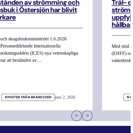
stånden av strömming och
Trål- o
sbuk i Östersjön har blivit
strömm
rkare
uppfyll
hållbar
 och skogsbruksministeriet 1.6.2026
Pressmeddelande Internationella
Med stöd a
orskningsrådets (ICES) nya vetenskapliga
(EHFF) och
isar att bestånden av…
vattenbru
juni 2, 2026
NYHETER FRÅN BRANSCHEN
NY