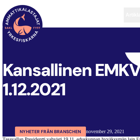
Artikl
FYFF
ARTIKLAR
AKTUELLT
Kansallinen EMKV
1.12.2021
NYHETER FRÅN BRANSCHEN
november 29, 2021
Tasavallan Presidentti vahvisti 19.11. eduskunnan hyväksymän lain Eur