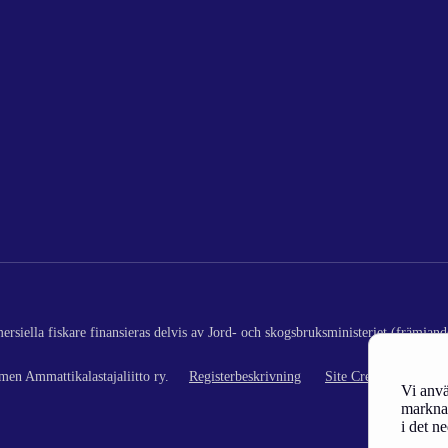
rsiella fiskare finansieras delvis av Jord- och skogsbruksministeriet (främjand
en Ammattikalastajaliitto ry.
Registerbeskrivning
Site Credits
Vi anvä
marknad
i det n