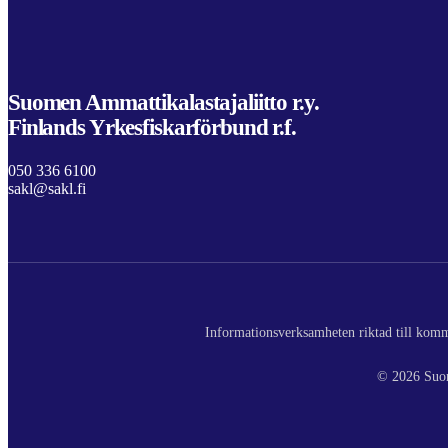
Suomen Ammattikalastajaliitto r.y.
Finlands Yrkesfiskarförbund r.f.
050 336 6100
sakl@sakl.fi
Informationsverksamheten riktad till komme
© 2026 Suom