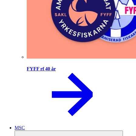
FYFF rf 40 år
MSC