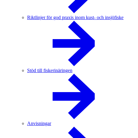
Riktlinjer för god praxis inom kust- och insjöfiske
Stöd till fiskerinäringen
Anvisningar