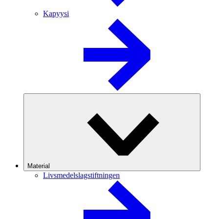
Kapyysi
Material
Livsmedelslagstiftningen