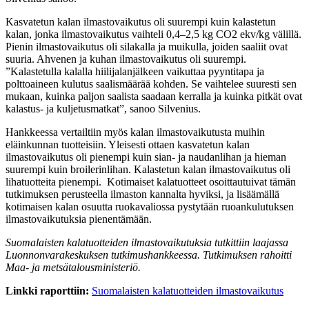
Kasvatetun kalan ilmastovaikutus oli suurempi kuin kalastetun
kalan, jonka ilmastovaikutus vaihteli 0,4–2,5 kg CO2 ekv/kg välillä.
Pienin ilmastovaikutus oli silakalla ja muikulla, joiden saaliit ovat
suuria. Ahvenen ja kuhan ilmastovaikutus oli suurempi.
”Kalastetulla kalalla hiilijalanjälkeen vaikuttaa pyyntitapa ja
polttoaineen kulutus saalismäärää kohden. Se vaihtelee suuresti sen
mukaan, kuinka paljon saalista saadaan kerralla ja kuinka pitkät ovat
kalastus- ja kuljetusmatkat”, sanoo Silvenius.
Hankkeessa vertailtiin myös kalan ilmastovaikutusta muihin
eläinkunnan tuotteisiin. Yleisesti ottaen kasvatetun kalan
ilmastovaikutus oli pienempi kuin sian- ja naudanlihan ja hieman
suurempi kuin broilerinlihan. Kalastetun kalan ilmastovaikutus oli
lihatuotteita pienempi. Kotimaiset kalatuotteet osoittautuivat tämän
tutkimuksen perusteella ilmaston kannalta hyviksi, ja lisäämällä
kotimaisen kalan osuutta ruokavaliossa pystytään ruoankulutuksen
ilmastovaikutuksia pienentämään.
Suomalaisten kalatuotteiden ilmastovaikutuksia tutkittiin laajassa
Luonnonvarakeskuksen tutkimushankkeessa. Tutkimuksen rahoitti
Maa- ja metsätalousministeriö.
Linkki raporttiin:
Suomalaisten kalatuotteiden ilmastovaikutus