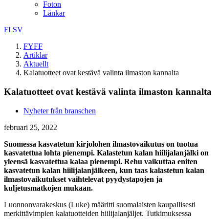
Foton
Länkar
FI
SV
FYFF
Artiklar
Aktuellt
Kalatuotteet ovat kestävä valinta ilmaston kannalta
Kalatuotteet ovat kestävä valinta ilmaston kannalta
Nyheter från branschen
februari 25, 2022
Suomessa kasvatetun kirjolohen ilmastovaikutus on tuotua
kasvatettua lohta pienempi. Kalastetun kalan hiilijalanjälki on
yleensä kasvatettua kalaa pienempi. Rehu vaikuttaa eniten
kasvatetun kalan hiilijalanjälkeen, kun taas kalastetun kalan
ilmastovaikutukset vaihtelevat pyydystapojen ja
kuljetusmatkojen mukaan.
Luonnonvarakeskus (Luke) määritti suomalaisten kaupallisesti
merkittävimpien kalatuotteiden hiilijalanjäljet. Tutkimuksessa