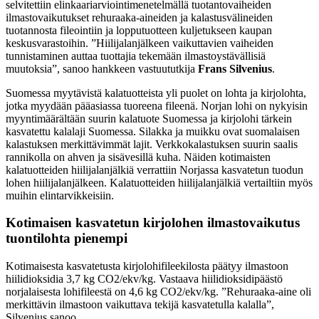
selvitettiin elinkaariarviointimenetelmällä tuotantovaiheiden
ilmastovaikutukset rehuraaka-aineiden ja kalastusvälineiden
tuotannosta fileointiin ja lopputuotteen kuljetukseen kaupan
keskusvarastoihin. ”Hiilijalanjälkeen vaikuttavien vaiheiden
tunnistaminen auttaa tuottajia tekemään ilmastoystävällisiä
muutoksia”, sanoo hankkeen vastuututkija
Frans Silvenius
.
Suomessa myytävistä kalatuotteista yli puolet on lohta ja kirjolohta,
jotka myydään pääasiassa tuoreena fileenä. Norjan lohi on nykyisin
myyntimäärältään suurin kalatuote Suomessa ja kirjolohi tärkein
kasvatettu kalalaji Suomessa. Silakka ja muikku ovat suomalaisen
kalastuksen merkittävimmät lajit. Verkkokalastuksen suurin saalis
rannikolla on ahven ja sisävesillä kuha. Näiden kotimaisten
kalatuotteiden hiilijalanjälkiä verrattiin Norjassa kasvatetun tuodun
lohen hiilijalanjälkeen. Kalatuotteiden hiilijalanjälkiä vertailtiin myös
muihin elintarvikkeisiin.
Kotimaisen kasvatetun kirjolohen ilmastovaikutus
tuontilohta pienempi
Kotimaisesta kasvatetusta kirjolohifileekilosta päätyy ilmastoon
hiilidioksidia 3,7 kg CO2/ekv/kg. Vastaava hiilidioksidipäästö
norjalaisesta lohifileestä on 4,6 kg CO2/ekv/kg. ”Rehuraaka-aine oli
merkittävin ilmastoon vaikuttava tekijä kasvatetulla kalalla”,
Silvenius sanoo.