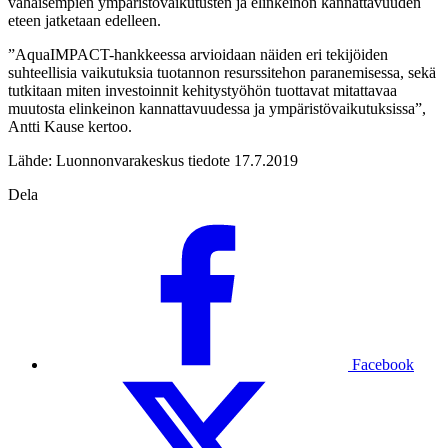
vähäisempien ympäristövaikutusten ja elinkeinon kannattavuuden
eteen jatketaan edelleen.
”AquaIMPACT-hankkeessa arvioidaan näiden eri tekijöiden
suhteellisia vaikutuksia tuotannon resurssitehon paranemisessa, sekä
tutkitaan miten investoinnit kehitystyöhön tuottavat mitattavaa
muutosta elinkeinon kannattavuudessa ja ympäristövaikutuksissa”,
Antti Kause kertoo.
Lähde: Luonnonvarakeskus tiedote 17.7.2019
Dela
Facebook