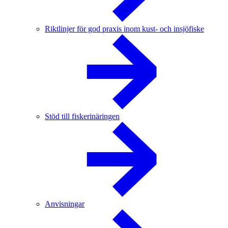
Riktlinjer för god praxis inom kust- och insjöfiske
Stöd till fiskerinäringen
Anvisningar