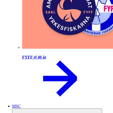
FYFF rf 40 år
MSC