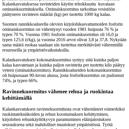
Kalankasvatuksessa ravinteiden käytön tehokkuutta kuvataan
ominaiskuormituksella. Ominaiskuormitus tarkoittaa vesistöön
päätyneen ravinteen määrää (kg) per tuotettu 1000 kg kalaa.
Suomen rannikkoalueella olevien kirjolohikasvattamoiden fosforin
ominaiskuormitus on vähentynyt vuoden 1981 huipusta 76 % ja
typen 70 %. Vuonna 1981 fosforin ominaiskuormitus oli 16,0 ja
typen 125,6 (t/kg), ja vuonna 2016 arvot olivat 3,8 ja 37,8. Nykyään
sama määrä ruokaa saadaan siis tuotettua merkittävästi vähemmillä
resursseilla ja ympäristövaikutuksilla.
Kalankasvatuksen kokonaiskuormitus syntyy siitä kuinka paljon
kalaa kasvatetaan ja kuinka paljon ravinteita per tuotettu kilo päätyy
veteen (ominaiskuormitus). Rannikkoalueiden kokonaiskuormitus
oli huipussaan 90-luvun alussa, josta fosforikuormitus on pudonnut
74%, ja typen 66%.
Ravinnekuormitus vähenee rehua ja ruokintaa
kehittämällä
Kalankasvatuksen ravinnekuormitusta ovat vähentäneet esimerkiksi
ruokintatekniikoiden ja rehun koostumuksen kehittyminen,
kirjolohen rehunkäyttökyvyn parantuminen eläinjalostuksen
seurauksena sekä mahdolliset muutokset ympäristössä. Työtä