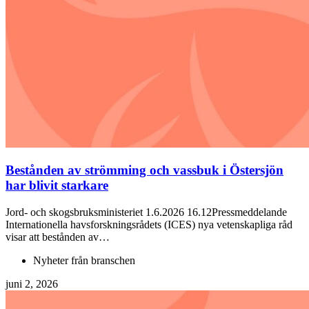
Bestånden av strömming och vassbuk i Östersjön
har blivit starkare
Jord- och skogsbruksministeriet 1.6.2026 16.12Pressmeddelande
Internationella havsforskningsrådets (ICES) nya vetenskapliga råd
visar att bestånden av…
Nyheter från branschen
juni 2, 2026