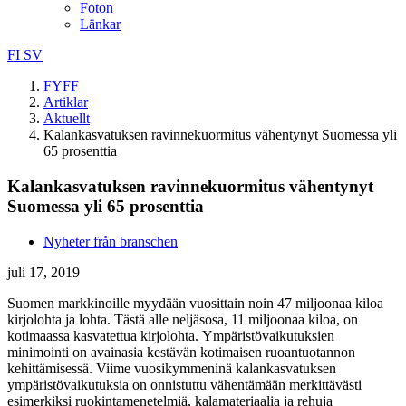
Foton
Länkar
FI
SV
FYFF
Artiklar
Aktuellt
Kalankasvatuksen ravinnekuormitus vähentynyt Suomessa yli
65 prosenttia
Kalankasvatuksen ravinnekuormitus vähentynyt
Suomessa yli 65 prosenttia
Nyheter från branschen
juli 17, 2019
Suomen markkinoille myydään vuosittain noin 47 miljoonaa kiloa
kirjolohta ja lohta. Tästä alle neljäsosa, 11 miljoonaa kiloa, on
kotimaassa kasvatettua kirjolohta. Ympäristövaikutuksien
minimointi on avainasia kestävän kotimaisen ruoantuotannon
kehittämisessä. Viime vuosikymmeninä kalankasvatuksen
ympäristövaikutuksia on onnistuttu vähentämään merkittävästi
esimerkiksi ruokintamenetelmiä, kalamateriaalia ja rehuja