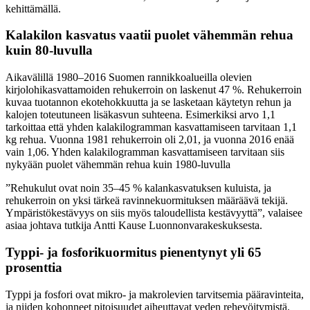
kehittämällä.
Kalakilon kasvatus vaatii puolet vähemmän rehua
kuin 80-luvulla
Aikavälillä 1980–2016 Suomen rannikkoalueilla olevien
kirjolohikasvattamoiden rehukerroin on laskenut 47 %. Rehukerroin
kuvaa tuotannon ekotehokkuutta ja se lasketaan käytetyn rehun ja
kalojen toteutuneen lisäkasvun suhteena. Esimerkiksi arvo 1,1
tarkoittaa että yhden kalakilogramman kasvattamiseen tarvitaan 1,1
kg rehua. Vuonna 1981 rehukerroin oli 2,01, ja vuonna 2016 enää
vain 1,06. Yhden kalakilogramman kasvattamiseen tarvitaan siis
nykyään puolet vähemmän rehua kuin 1980-luvulla
”Rehukulut ovat noin 35–45 % kalankasvatuksen kuluista, ja
rehukerroin on yksi tärkeä ravinnekuormituksen määräävä tekijä.
Ympäristökestävyys on siis myös taloudellista kestävyyttä”, valaisee
asiaa johtava tutkija Antti Kause Luonnonvarakeskuksesta.
Typpi- ja fosforikuormitus pienentynyt yli 65
prosenttia
Typpi ja fosfori ovat mikro- ja makrolevien tarvitsemia pääravinteita,
ja niiden kohonneet pitoisuudet aiheuttavat veden rehevöitymistä.