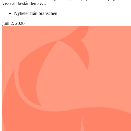
visar att bestånden av…
Nyheter från branschen
juni 2, 2026