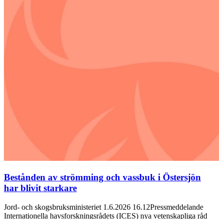
Bestånden av strömming och vassbuk i Östersjön
har blivit starkare
Jord- och skogsbruksministeriet 1.6.2026 16.12Pressmeddelande
Internationella havsforskningsrådets (ICES) nya vetenskapliga råd