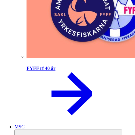
FYFF rf 40 år
MSC