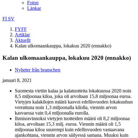
Foton
Länkar
FI
SV
FYFF
Artiklar
Aktuellt
Kalan ulkomaankauppa, lokakuu 2020 (ennakko)
Kalan ulkomaankauppa, lokakuu 2020 (ennakko)
Nyheter från branschen
januari 8, 2021
Suomesta vietiin kalaa ja kalatuotteita lokakuussa 2020 noin
8,5 miljoonaa kiloa, joka oli arvoltaan 15,8 miljoonaa euroa.
Vietyjen kalakilojen määrä kasvoi edellisvuoden lokakuuhun
verrattuna noin 1,3 miljoonalla kilolla, viennin arvon
kasvaessa vain 0,4 miljoonalla eurolla.
Ihmisravinnoksi vietyjen tuotteiden määrä oli 8,2 miljoonaa
kiloa, arvoltaan 15,3 milj. euroa. Viennin määrä oli 1,5
miljoonaa kiloa suurempi kuin edellisvuoden vastaavana
ajankohtana, viennin arvon säilyessä samana. Muuksi kuin