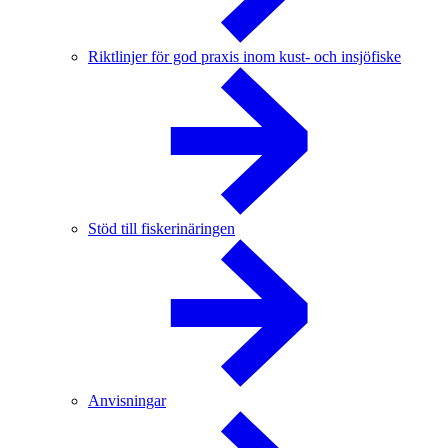
Riktlinjer för god praxis inom kust- och insjöfiske
Stöd till fiskerinäringen
Anvisningar