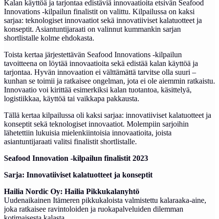
Kalan käyttöä ja tarjontaa edistäviä innovaatioita etsivän Seafood
Innovations -kilpailun finalistit on valittu. Kilpailussa on kaksi
sarjaa: teknologiset innovaatiot sekä innovatiiviset kalatuotteet ja
konseptit. Asiantuntijaraati on valinnut kummankin sarjan
shortlistalle kolme ehdokasta.
Toista kertaa järjestettävän Seafood Innovations -kilpailun
tavoitteena on löytää innovaatioita sekä edistää kalan käyttöä ja
tarjontaa. Hyvän innovaation ei välttämättä tarvitse olla suuri –
kunhan se toimii ja ratkaisee ongelman, jota ei ole aiemmin ratkaistu.
Innovaatio voi kirittää esimerkiksi kalan tuotantoa, käsittelyä,
logistiikkaa, käyttöä tai vaikkapa pakkausta.
Tällä kertaa kilpailussa oli kaksi sarjaa: innovatiiviset kalatuotteet ja
konseptit sekä teknologiset innovaatiot. Molempiin sarjoihin
lähetettiin lukuisia mielenkiintoisia innovaatioita, joista
asiantuntijaraati valitsi finalistit shortlistalle.
Seafood Innovation -kilpailun finalistit 2023
Sarja: Innovatiiviset kalatuotteet ja konseptit
Hailia Nordic Oy: Hailia Pikkukalanyhtö
Uudenaikainen Itämeren pikkukaloista valmistettu kalaraaka-aine,
joka ratkaisee ravintoloiden ja ruokapalveluiden dilemman
kotimaisesta kalasta.