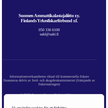
Suomen Ammattikalastajaliitto r.y.
Finlands Yrkesfiskarförbund r.f.
050 336 6100
sakl@sakl.fi
Informationsverksamheten riktad till kommersiella fiskare
finansieras delvis av Jord- och skogsbruksministeriet (främjande av
fiskerinäringen)
© 2026 Suomen Ammattikalastajaliitto ry.
Registerbeskrivning
Vi använder cookies för att förbättra