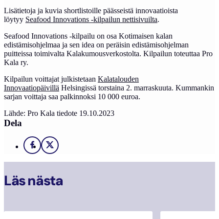
Lisätietoja ja kuvia shortlistoille päässeistä innovaatioista
löytyy
Seafood Innovations -kilpailun nettisivuilta
.
Seafood Innovations -kilpailu on osa Kotimaisen kalan
edistämisohjelmaa ja sen idea on peräisin edistämisohjelman
puitteissa toimivalta Kalakumousverkostolta. Kilpailun toteuttaa Pro
Kala ry.
Kilpailun voittajat julkistetaan
Kalatalouden
Innovaatiopäivillä
Helsingissä torstaina 2. marraskuuta. Kummankin
sarjan voittaja saa palkinnoksi 10 000 euroa.
Lähde: Pro Kala tiedote 19.10.2023
Dela
Facebook
X
Läs nästa