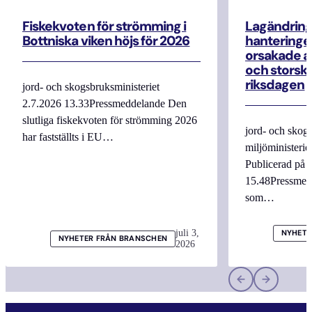
Fiskekvoten för strömming i
Lagändrin
Bottniska viken höjs för 2026
hanteringe
orsakade a
och storska
riksdagen
jord- och skogsbruksministeriet
2.7.2026 13.33Pressmeddelande Den
slutliga fiskekvoten för strömming 2026
jord- och skogs
har fastställts i EU…
miljöministerie
Publicerad på 
15.48Pressmed
som…
juli 3,
NYHETE
NYHETER FRÅN BRANSCHEN
2026