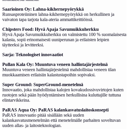
Saarioinen Oy: Lahna-kikhernepyörykkä
Runsasproteiininen lahna-kikhernepyörykkä on herkullinen ja
vaivaton tapa tarjota kala-ateria ammattikeittiöissä.
Chipsters Food: Hyvä Apaja Savumuikkuherkku
Hyvä Apaja Savumuikkuherkku on valmistettu 100 % suomalaisesta
kalasta, sopii erinomaisesti uuniperunan ja erilaisten leipien
täytteeksi ja levitteeksi.
Sarja: Teknologiset innovaatiot
Pullan Kala Oy: Muuntuva veneen hallintajärjestelmä
Muuntuva veneen hallintajärjestelmä mahdollistaa veneen tilan
muokkaamisen erilaisiin kalastustapoihin sopivaksi.
Super Ground: SuperGround-menetelmä
Innovaatio, joka mahdollistaa kalojen kovakudossivuvirtojen kuten
ruotojen sekä pään hyödyntämisen herkullisina kuluttajille tuttuna
elintarvikkeina.
PaRAS Aqua Oy: PaRAS kalankasvatuslaitoskonsepti
PaRAS innovaatio pitää sisällään sekä uuden
kalankasvatusmenetelmän että menetelmälle parhaiten soveltuvan
uuden allas- ja laitosteknologian.