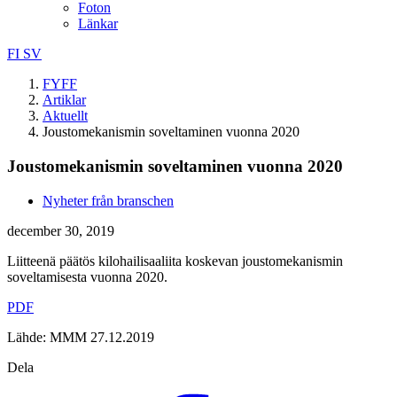
Foton
Länkar
FI
SV
FYFF
Artiklar
Aktuellt
Joustomekanismin soveltaminen vuonna 2020
Joustomekanismin soveltaminen vuonna 2020
Nyheter från branschen
december 30, 2019
Liitteenä päätös kilohailisaaliita koskevan joustomekanismin
soveltamisesta vuonna 2020.
PDF
Lähde: MMM 27.12.2019
Dela