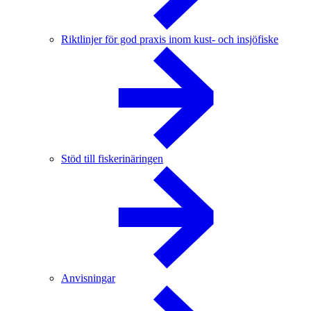
Riktlinjer för god praxis inom kust- och insjöfiske
Stöd till fiskerinäringen
Anvisningar