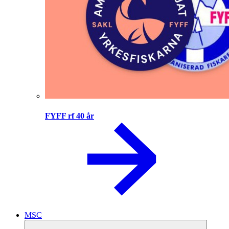
FYFF rf 40 år
MSC