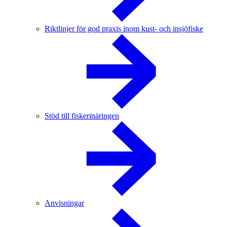
Riktlinjer för god praxis inom kust- och insjöfiske
Stöd till fiskerinäringen
Anvisningar