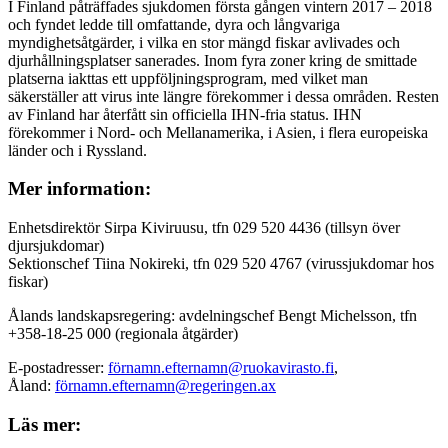
I Finland påträffades sjukdomen första gången vintern 2017 – 2018
och fyndet ledde till omfattande, dyra och långvariga
myndighetsåtgärder, i vilka en stor mängd fiskar avlivades och
djurhållningsplatser sanerades. Inom fyra zoner kring de smittade
platserna iakttas ett uppföljningsprogram, med vilket man
säkerställer att virus inte längre förekommer i dessa områden. Resten
av Finland har återfått sin officiella IHN-fria status. IHN
förekommer i Nord- och Mellanamerika, i Asien, i flera europeiska
länder och i Ryssland.
Mer information:
Enhetsdirektör Sirpa Kiviruusu, tfn 029 520 4436 (tillsyn över
djursjukdomar)
Sektionschef Tiina Nokireki, tfn 029 520 4767 (virussjukdomar hos
fiskar)
Ålands landskapsregering: avdelningschef Bengt Michelsson, tfn
+358-18-25 000 (regionala åtgärder)
E-postadresser:
förnamn.efternamn@ruokavirasto.fi
,
Åland:
förnamn.efternamn@regeringen.ax
Läs mer: