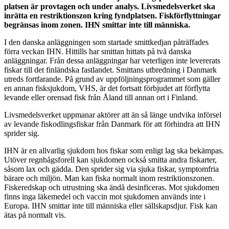
platsen är provtagen och under analys. Livsmedelsverket ska
inrätta en restriktionszon kring fyndplatsen. Fiskförflyttningar
begränsas inom zonen. IHN smittar inte till människa.
I den danska anläggningen som startade smittkedjan påträffades
förra veckan IHN. Hittills har smittan hittats på två danska
anläggningar. Från dessa anläggningar har veterligen inte levererats
fiskar till det finländska fastlandet. Smittans utbredning i Danmark
utreds fortfarande. På grund av uppföljningsprogrammet som gäller
en annan fisksjukdom, VHS, är det fortsatt förbjudet att förflytta
levande eller orensad fisk från Åland till annan ort i Finland.
Livsmedelsverket uppmanar aktörer att än så länge undvika införsel
av levande fiskodlingsfiskar från Danmark för att förhindra att IHN
sprider sig.
IHN är en allvarlig sjukdom hos fiskar som enligt lag ska bekämpas.
Utöver regnbågsforell kan sjukdomen också smitta andra fiskarter,
såsom lax och gädda. Den sprider sig via sjuka fiskar, symptomfria
bärare och miljön. Man kan fiska normalt inom restriktionszonen.
Fiskeredskap och utrustning ska ändå desinficeras. Mot sjukdomen
finns inga läkemedel och vaccin mot sjukdomen används inte i
Europa. IHN smittar inte till människa eller sällskapsdjur. Fisk kan
ätas på normalt vis.