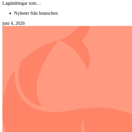
Lagändringar som…
Nyheter från branschen
juni 4, 2026