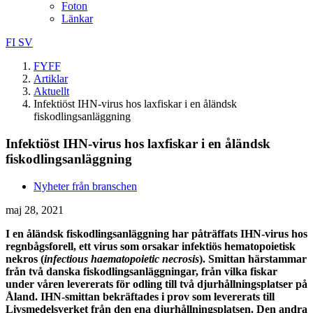
Foton
Länkar
FI
SV
FYFF
Artiklar
Aktuellt
Infektiöst IHN-virus hos laxfiskar i en åländsk
fiskodlingsanläggning
Infektiöst IHN-virus hos laxfiskar i en åländsk
fiskodlingsanläggning
Nyheter från branschen
maj 28, 2021
I en åländsk fiskodlingsanläggning har påträffats IHN-virus hos
regnbågsforell, ett virus som orsakar infektiös hematopoietisk
nekros (
infectious haematopoietic necrosis
). Smittan härstammar
från två danska fiskodlingsanläggningar, från vilka fiskar
under våren levererats för odling till två djurhållningsplatser på
Åland.
IHN-smittan bekräftades i prov som levererats till
Livsmedelsverket från den ena djurhållningsplatsen. Den andra