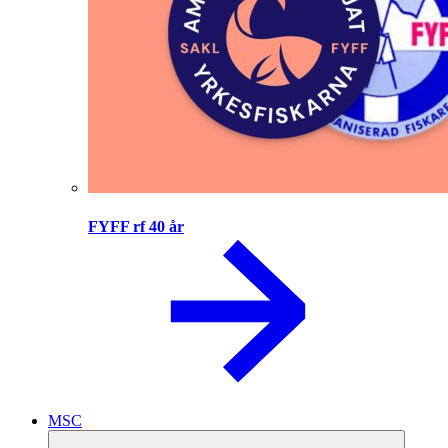
FYFF rf 40 år
MSC