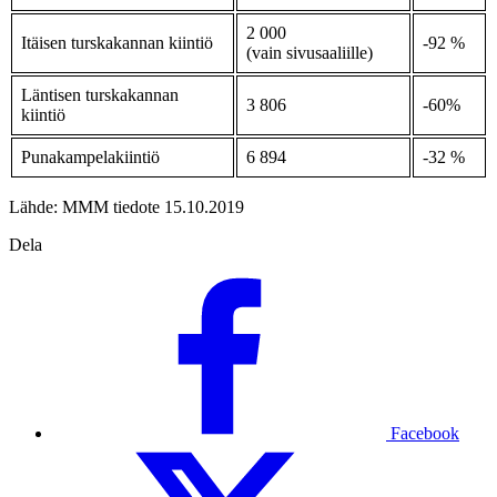
2 000
Itäisen turskakannan kiintiö
-92 %
(vain sivusaaliille)
Läntisen turskakannan
3 806
-60%
kiintiö
Punakampelakiintiö
6 894
-32 %
Lähde: MMM tiedote 15.10.2019
Dela
Facebook