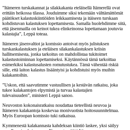
”Itämeren turskakannat ja silakkakanta eteläisellä Itämerellä ovat
erittäin heikossa tilassa. Jouduimme siksi tekemään välttämättömät
päätökset kalastuskiintiöiden leikkaamisesta ja itäiseen turskaan
kohdistuvan kalastuksen lopettamisesta. Samalla huolehdimme siitä,
että jäsenmailla on keinot tukea elinkeinonsa lopettamaan joutuvia
kalastajia”, Leppä toteaa.
Itämeren jäsenvaltiot ja komissio antoivat myös julistuksen
turskankalastuksen ja eteläisen silakankalastuksen kriisin
hallitsemisesta, jonka tarkoitus on mahdollistaa tukitoimet
kalastustoiminnan lopettamiseksi. Käytännössä tämä tarkoittaa
esimerkiksi kalastusalusten romutustukea. Tämä vähentää riskiä
sille, että laiton kalastus lisääntyisi ja kohdistuisi myös muihin
kalakantoihin.
”Uskon, että saavutimme vastuullisen ja kestävän ratkaisu, joka
tukee kalakantojen elpymistä ja turvaa kalastajien
tulevaisuuden”, ministeri Leppä sanoo.
Neuvoston kokonaisratkaisu noudattaa tieteellistä neuvoa ja
Itämeren kalakantoja koskevaa monivuotista hoitosuunnitelmaa.
Myös Euroopan komissio tuki ratkaisua.
Kymmenestä kalakannasta kahdeksan kiintiö laskee, yksi säilyy