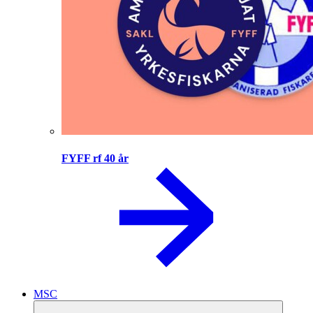
FYFF rf 40 år
MSC