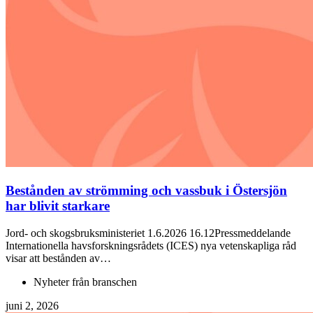
Bestånden av strömming och vassbuk i Östersjön
har blivit starkare
Jord- och skogsbruksministeriet 1.6.2026 16.12Pressmeddelande
Internationella havsforskningsrådets (ICES) nya vetenskapliga råd
visar att bestånden av…
Nyheter från branschen
juni 2, 2026