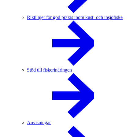
Riktlinjer för god praxis inom kust- och insjöfiske
Stöd till fiskerinäringen
Anvisningar