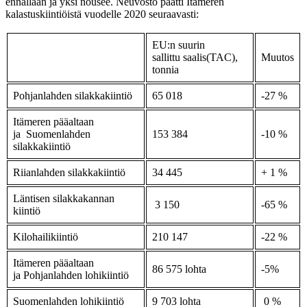
ennallaan ja yksi nousee. Neuvosto päätti Itämeren
kalastuskiintiöistä vuodelle 2020 seuraavasti:
EU:n suurin
sallittu saalis(TAC),
Muutos
tonnia
Pohjanlahden silakkakiintiö
65 018
-27 %
Itämeren pääaltaan
ja Suomenlahden
153 384
-10 %
silakkakiintiö
Riianlahden silakkakiintiö
34 445
+ 1 %
Läntisen silakkakannan
3 150
-65 %
kiintiö
Kilohailikiintiö
210 147
-22 %
Itämeren pääaltaan
86 575 lohta
-5%
ja Pohjanlahden lohikiintiö
Suomenlahden lohikiintiö
9 703 lohta
0 %