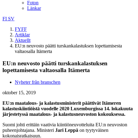
Foton
Länkar
FI
SV
FYFF
Artiklar
Aktuellt
EU:n neuvosto päätti turskankalastuksen lopettamisesta
valtaosalla Itämerta
EU:n neuvosto päätti turskankalastuksen
lopettamisesta valtaosalla Itämerta
Nyheter från branschen
oktober 15, 2019
EU:n maatalous- ja kalastusministerit päättivät Itämeren
kalastuskiintiöistä vuodelle 2020 Luxemburgissa 14. lokakuuta
järjestetyssä maatalous- ja kalastusneuvoston kokouksessa.
Suomi johti erittäin vaativia kiintiöneuvotteluita EU:n neuvoston
puheenjohtajana. Ministeri
Jari Leppä
on tyytyväinen
kokonaisratkaisuun.