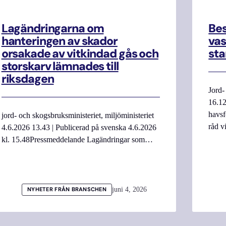
Lagändringarna om
Be
hanteringen av skador
vas
orsakade av vitkindad gås och
sta
storskarv lämnades till
riksdagen
Jord-
16.12
havsf
jord- och skogsbruksministeriet, miljöministeriet
råd v
4.6.2026 13.43 | Publicerad på svenska 4.6.2026
kl. 15.48Pressmeddelande Lagändringar som…
juni 4, 2026
NYHETER FRÅN BRANSCHEN