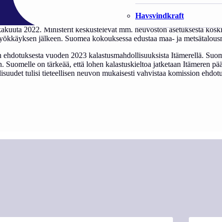
Havsvindkraft
akuuta 2022. Ministerit keskustelevat mm. neuvoston asetuksesta koski
 hyökkäyksen jälkeen. Suomea kokouksessa edustaa maa- ja metsätalousm
n ehdotuksesta vuoden 2023 kalastusmahdollisuuksista Itämerellä. Suom
iin. Suomelle on tärkeää, että lohen kalastuskieltoa jatketaan Itämeren p
lisuudet tulisi tieteellisen neuvon mukaisesti vahvistaa komission ehdot