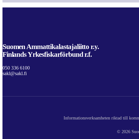
Suomen Ammattikalastajaliitto r.y.
Finlands Yrkesfiskarförbund r.f.
050 336 6100
sakl@sakl.fi
Informationsverksamheten riktad till komme
© 2026 Suom