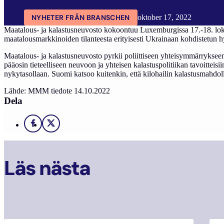
NYHETER FRÅN BRANSCHEN
oktober 17, 2022
Maatalous- ja kalastusneuvosto kokoontuu Luxemburgissa 17.-18. lok
maatalousmarkkinoiden tilanteesta erityisesti Ukrainaan kohdistetun
Maatalous- ja kalastusneuvosto pyrkii poliittiseen yhteisymmärryksee
pääosin tieteelliseen neuvoon ja yhteisen kalastuspolitiikan tavoitteis
nykytasollaan. Suomi katsoo kuitenkin, että kilohailin kalastusmahdol
Lähde: MMM tiedote 14.10.2022
Dela
Facebook
X
Läs nästa