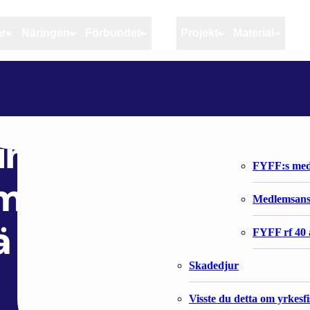
ar
Näringen
Förbundet
MSC
Projekt
Material
Artiklar
Näringen
Förbundet
EU:N MAATALOUSMINISTERIT KESKUSTELEVAT ITÄMEREN KALASTUSKIINTIÖISTÄ
Aktuellt
Kvotuppföljning
Organisatio
Bloggar
Riktlinjer för god praxis 
Förbundets 
nisterit
Stöd till fiskerinäringen
FYFF:s med
ämeren
Anvisningar
Medlemsan
ä
Fiskar och fiskerihushåll
FYFF rf 40 
Skadedjur
Visste du detta om yrkesf