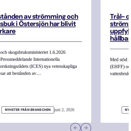
stånden av strömming och
Trål- o
sbuk i Östersjön har blivit
strömm
rkare
uppfyll
hållbar
 och skogsbruksministeriet 1.6.2026
Pressmeddelande Internationella
Med stöd a
orskningsrådets (ICES) nya vetenskapliga
(EHFF) och
isar att bestånden av…
vattenbru
juni 2, 2026
NYHETER FRÅN BRANSCHEN
NY