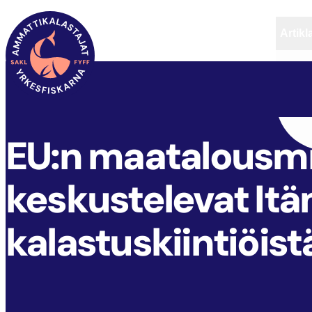
Artikl
FYFF
ARTIKLAR
AKTUELLT
EU:n maatalousmi
keskustelevat It
kalastuskiintiöist