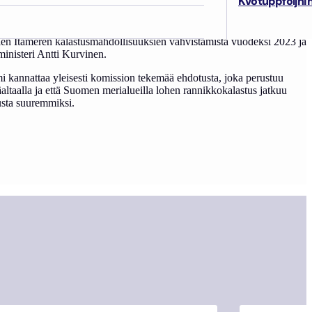
Kvotuppföljni
en Itämeren kalastusmahdollisuuksien vahvistamista vuodeksi 2023 ja
inisteri Antti Kurvinen.
i kannattaa yleisesti komission tekemää ehdotusta, joka perustuu
ääaltaalla ja että Suomen merialueilla lohen rannikkokalastus jatkuu
usta suuremmiksi.