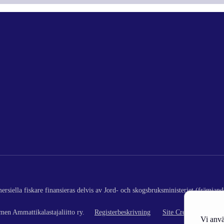
rsiella fiskare finansieras delvis av Jord- och skogsbruksministeriet (främjand
en Ammattikalastajaliitto ry.
Registerbeskrivning
Site Credits
Vi anvä