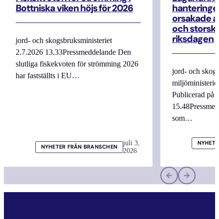
Bottniska viken höjs för 2026
hanteringe
orsakade a
och storska
riksdagen
jord- och skogsbruksministeriet
2.7.2026 13.33Pressmeddelande Den
slutliga fiskekvoten för strömming 2026
jord- och skogs
har fastställts i EU…
miljöministerie
Publicerad på 
15.48Pressmed
som…
juli 3,
NYHETE
NYHETER FRÅN BRANSCHEN
2026