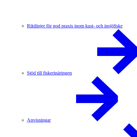
Riktlinjer för god praxis inom kust- och insjöfiske
Stöd till fiskerinäringen
Anvisningar