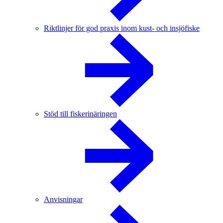
Riktlinjer för god praxis inom kust- och insjöfiske
Stöd till fiskerinäringen
Anvisningar