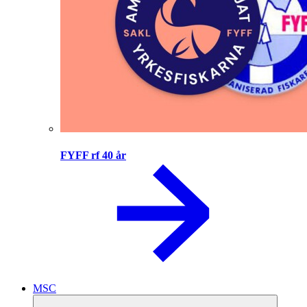
FYFF rf 40 år
MSC