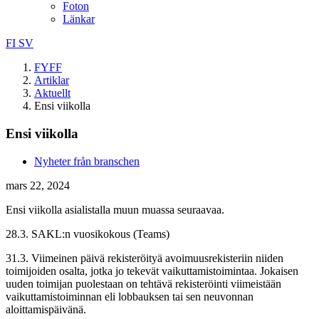
Foton
Länkar
FI
SV
FYFF
Artiklar
Aktuellt
Ensi viikolla
Ensi viikolla
Nyheter från branschen
mars 22, 2024
Ensi viikolla asialistalla muun muassa seuraavaa.
28.3. SAKL:n vuosikokous (Teams)
31.3. Viimeinen päivä rekisteröityä avoimuusrekisteriin niiden
toimijoiden osalta, jotka jo tekevät vaikuttamistoimintaa. Jokaisen
uuden toimijan puolestaan on tehtävä rekisteröinti viimeistään
vaikuttamistoiminnan eli lobbauksen tai sen neuvonnan
aloittamispäivänä.