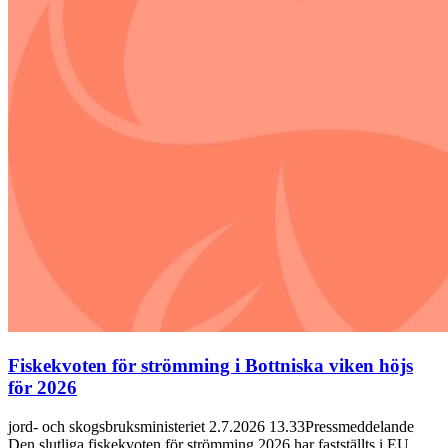
Fiskekvoten för strömming i Bottniska viken höjs
för 2026
jord- och skogsbruksministeriet 2.7.2026 13.33Pressmeddelande
Den slutliga fiskekvoten för strömming 2026 har fastställts i EU…