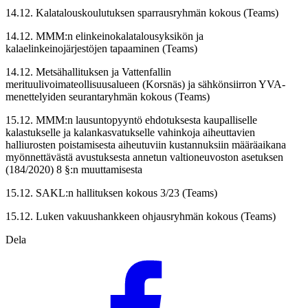
14.12. Kalatalouskoulutuksen sparrausryhmän kokous (Teams)
14.12. MMM:n elinkeinokalatalousyksikön ja
kalaelinkeinojärjestöjen tapaaminen (Teams)
14.12. Metsähallituksen ja Vattenfallin
merituulivoimateollisuusalueen (Korsnäs) ja sähkönsiirron YVA-
menettelyiden seurantaryhmän kokous (Teams)
15.12. MMM:n lausuntopyyntö ehdotuksesta kaupalliselle
kalastukselle ja kalankasvatukselle vahinkoja aiheuttavien
halliurosten poistamisesta aiheutuviin kustannuksiin määräaikana
myönnettävästä avustuksesta annetun valtioneuvoston asetuksen
(184/2020) 8 §:n muuttamisesta
15.12. SAKL:n hallituksen kokous 3/23 (Teams)
15.12. Luken vakuushankkeen ohjausryhmän kokous (Teams)
Dela