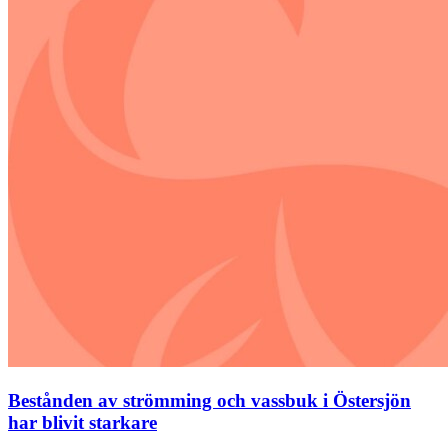
Bestånden av strömming och vassbuk i Östersjön
har blivit starkare