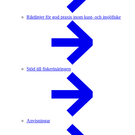
Riktlinjer för god praxis inom kust- och insjöfiske
Stöd till fiskerinäringen
Anvisningar