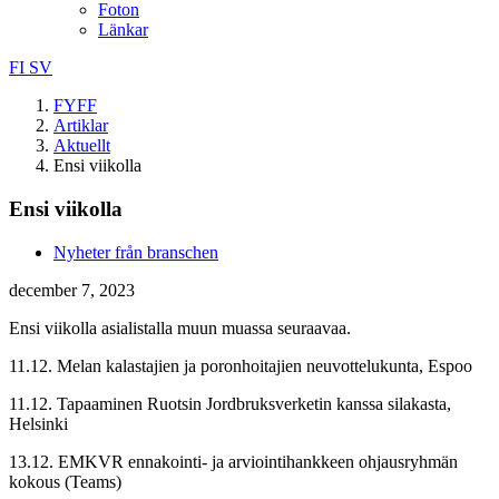
Foton
Länkar
FI
SV
FYFF
Artiklar
Aktuellt
Ensi viikolla
Ensi viikolla
Nyheter från branschen
december 7, 2023
Ensi viikolla asialistalla muun muassa seuraavaa.
11.12. Melan kalastajien ja poronhoitajien neuvottelukunta, Espoo
11.12. Tapaaminen Ruotsin Jordbruksverketin kanssa silakasta,
Helsinki
13.12. EMKVR ennakointi- ja arviointihankkeen ohjausryhmän
kokous (Teams)