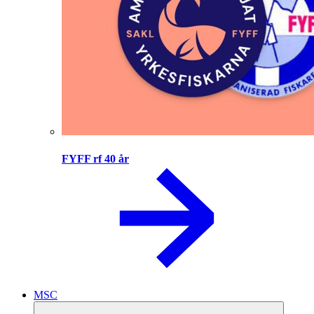
FYFF rf 40 år
MSC