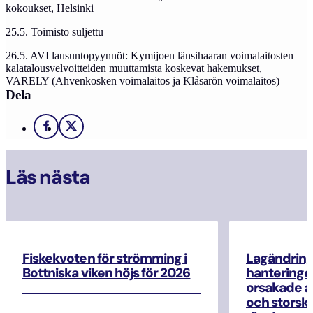
kokoukset, Helsinki
25.5. Toimisto suljettu
26.5. AVI lausuntopyynnöt: Kymijoen länsihaaran voimalaitosten
kalatalousvelvoitteiden muuttamista koskevat hakemukset,
VARELY (Ahvenkosken voimalaitos ja Klåsarön voimalaitos)
Dela
Facebook
X
Läs nästa
Fiskekvoten för strömming i
Lagändrin
Bottniska viken höjs för 2026
hanteringe
orsakade a
och storska