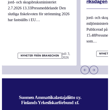
riksdagen
jord- och skogsbruksministeriet
2.7.2026 13.33Pressmeddelande Den
slutliga fiskekvoten för strömming 2026
jord- och skogs
har fastställts i EU…
miljöministerie
Publicerad på 
15.48Pressmed
som…
juli 3,
NYHETE
NYHETER FRÅN BRANSCHEN
2026
Suomen Ammattikalastajaliitto r.y.
Finlands Yrkesfiskarförbund r.f.