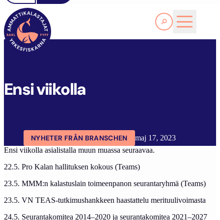
Läs Mer
FYFF
ARTIKLAR
AKTUELLT
ENSI VIIKOLLA
Ensi viikolla
NYHETER FRÅN BRANSCHEN
maj 17, 2023
Ensi viikolla asialistalla muun muassa seuraavaa.
22.5. Pro Kalan hallituksen kokous (Teams)
23.5. MMM:n kalastuslain toimeenpanon seurantaryhmä (Teams)
23.5. VN TEAS-tutkimushankkeen haastattelu merituulivoimasta
24.5. Seurantakomitea 2014–2020 ja seurantakomitea 2021–2027