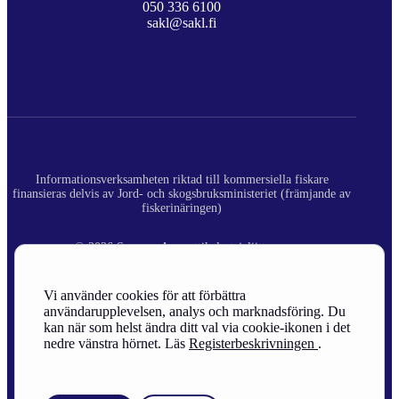
050 336 6100
sakl@sakl.fi
Informationsverksamheten riktad till kommersiella fiskare
finansieras delvis av Jord- och skogsbruksministeriet (främjande av
fiskerinäringen)
© 2026 Suomen Ammattikalastajaliitto ry.
Registerbeskrivning
Vi använder cookies för att förbättra
användarupplevelsen, analys och marknadsföring. Du
Site Credits
kan när som helst ändra ditt val via cookie-ikonen i det
nedre vänstra hörnet. Läs
Registerbeskrivningen
.