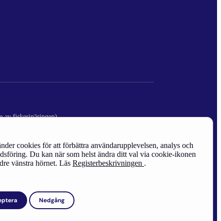
e av fiskerinäringen)
nder cookies för att förbättra användarupplevelsen, analys och
sföring. Du kan när som helst ändra ditt val via cookie-ikonen
edre vänstra hörnet. Läs
Registerbeskrivningen
.
eptera
Nedgång