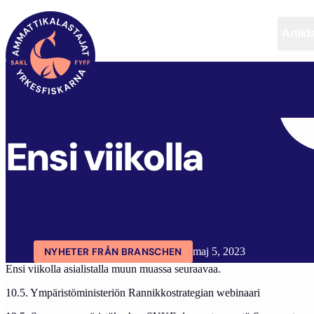
Artikl
FYFF
ARTIKLAR
AKTUELLT
ENSI VIIKOLLA
Ensi viikolla
NYHETER FRÅN BRANSCHEN
maj 5, 2023
Ensi viikolla asialistalla muun muassa seuraavaa.
10.5. Ympäristöministeriön Rannikkostrategian webinaari