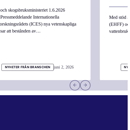
 och skogsbruksministeriet 1.6.2026
Pressmeddelande Internationella
Med stöd a
orskningsrådets (ICES) nya vetenskapliga
(EHFF) och
isar att bestånden av…
vattenbru
juni 2, 2026
NYHETER FRÅN BRANSCHEN
NY