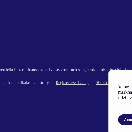
rsiella fiskare finansieras delvis av Jord- och skogsbruksministeriet (främjand
en Ammattikalastajaliitto ry.
Registerbeskrivning
Site Credits
Vi anvä
marknad
i det n
Acc