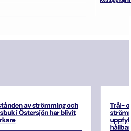
Kvotuppföljni
uulipuiston ympäristövaikutusten arviointimenettelyyn
rituulipuiston ympäristövaikutusten arviointimenettelyyn
stånden av strömming och
Trål- o
sbuk i Östersjön har blivit
strömm
rkare
uppfyll
hållbar