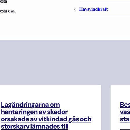
 osallistua Ruotsin talousvyöhykkeelle suunniteltavan Herkules-merit
Havsvindkraft
 osallistua Ruotsin talousvyöhykkeelle suunniteltavan Skidbladner-me
Lagändringarna om
Be
hanteringen av skador
vas
orsakade av vitkindad gås och
sta
storskarv lämnades till