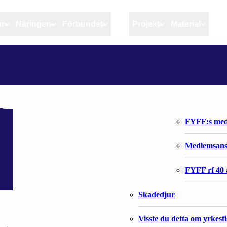
ar
Näringen
Förbundet
MSC
Projekt
Material
Artiklar
Näringen
Förbundet
Aktuellt
Kvotuppföljning
Organisatio
Bloggar
Riktlinjer för god praxis 
Förbundets 
Stöd till fiskerinäringen
FYFF:s med
Anvisningar
Medlemsan
Fiskar och fiskerihushåll
FYFF rf 40 
Skadedjur
Visste du detta om yrkesf