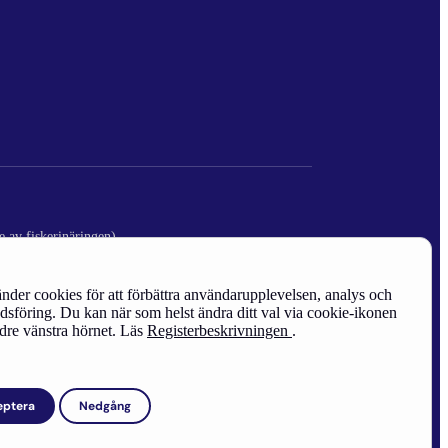
e av fiskerinäringen)
nder cookies för att förbättra användarupplevelsen, analys och
sföring. Du kan när som helst ändra ditt val via cookie-ikonen
edre vänstra hörnet. Läs
Registerbeskrivningen
.
eptera
Nedgång