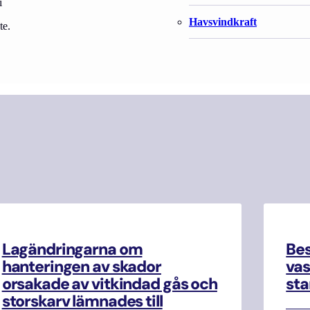
i
Havsvindkraft
te.
Lagändringarna om
Be
hanteringen av skador
vas
orsakade av vitkindad gås och
sta
storskarv lämnades till