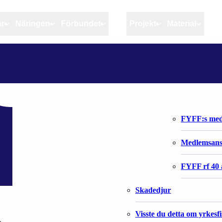
ar
Näringen
Förbundet
MSC
Projekt
Material
Artiklar
Näringen
Förbundet
Aktuellt
Kvotuppföljning
Organisatio
Bloggar
Riktlinjer för god praxis 
Förbundets 
Stöd till fiskerinäringen
FYFF:s med
Anvisningar
Medlemsan
Fiskar och fiskerihushåll
FYFF rf 40 
Skadedjur
Visste du detta om yrkesf