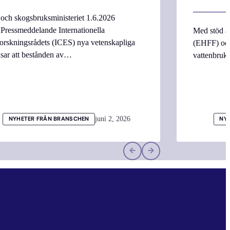
 och skogsbruksministeriet 1.6.2026
Pressmeddelande Internationella
Med stöd a
orskningsrådets (ICES) nya vetenskapliga
(EHFF) och
isar att bestånden av…
vattenbru
juni 2, 2026
NYHETER FRÅN BRANSCHEN
NY