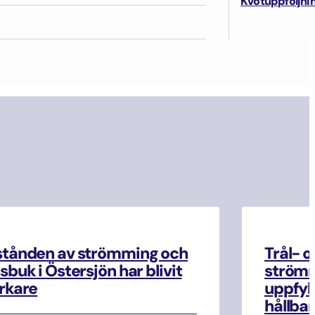
Kvotuppföljni
stånden av strömming och
Trål- o
sbuk i Östersjön har blivit
strömm
rkare
uppfyll
hållbar