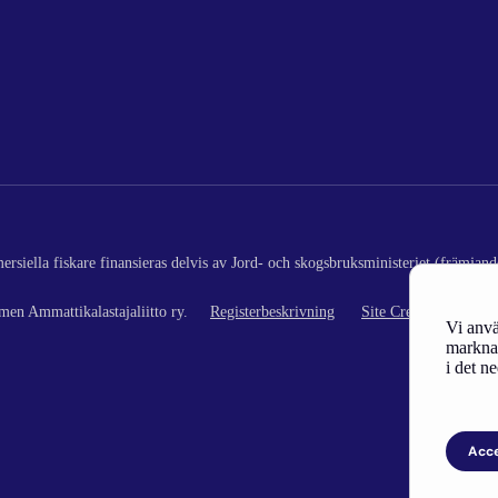
rsiella fiskare finansieras delvis av Jord- och skogsbruksministeriet (främjand
en Ammattikalastajaliitto ry.
Registerbeskrivning
Site Credits
Vi anvä
marknad
i det n
Acc