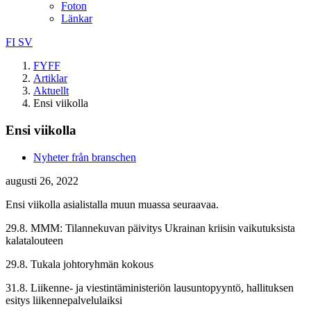
Foton
Länkar
FI
SV
FYFF
Artiklar
Aktuellt
Ensi viikolla
Ensi viikolla
Nyheter från branschen
augusti 26, 2022
Ensi viikolla asialistalla muun muassa seuraavaa.
29.8. MMM: Tilannekuvan päivitys Ukrainan kriisin vaikutuksista
kalatalouteen
29.8. Tukala johtoryhmän kokous
31.8. Liikenne- ja viestintäministeriön lausuntopyyntö, hallituksen
esitys liikennepalvelulaiksi