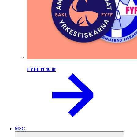
FYFF rf 40 år
MSC