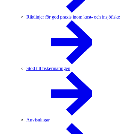
Riktlinjer för god praxis inom kust- och insjöfiske
Stöd till fiskerinäringen
Anvisningar