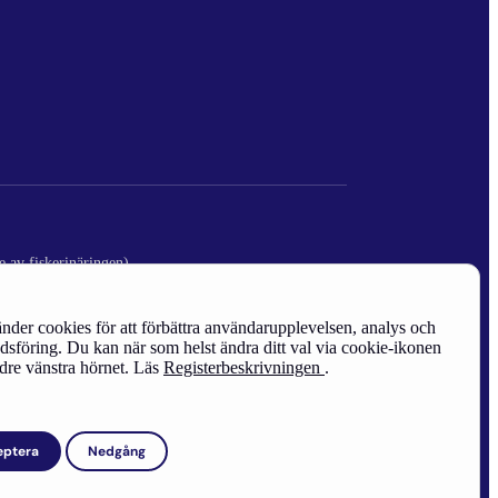
e av fiskerinäringen)
nder cookies för att förbättra användarupplevelsen, analys och
sföring. Du kan när som helst ändra ditt val via cookie-ikonen
edre vänstra hörnet. Läs
Registerbeskrivningen
.
eptera
Nedgång