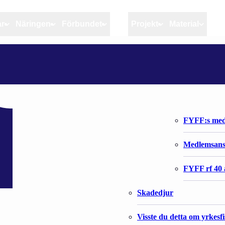
ar
Näringen
Förbundet
MSC
Projekt
Material
Artiklar
Näringen
Förbundet
Aktuellt
Kvotuppföljning
Organisatio
Bloggar
Riktlinjer för god praxis 
Förbundets 
Stöd till fiskerinäringen
FYFF:s med
Anvisningar
Medlemsan
Fiskar och fiskerihushåll
FYFF rf 40 
Skadedjur
Visste du detta om yrkesf