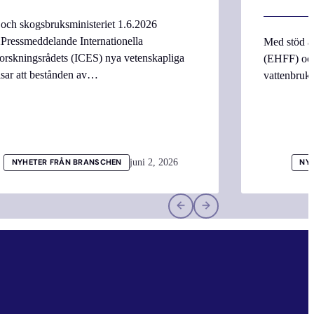
 och skogsbruksministeriet 1.6.2026
Pressmeddelande Internationella
Med stöd a
orskningsrådets (ICES) nya vetenskapliga
(EHFF) och
isar att bestånden av…
vattenbru
juni 2, 2026
NYHETER FRÅN BRANSCHEN
NY