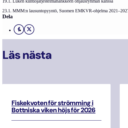
19.1. Luken kiintiöjärjestelmähankkeen ohjausryhmän kanssa
23.1. MMM:n lausuntopyyntö, Suomen EMKVR-ohjelma 2021–2027, v
Dela
Facebook
X
Läs nästa
Fiskekvoten för strömming i
Bottniska viken höjs för 2026