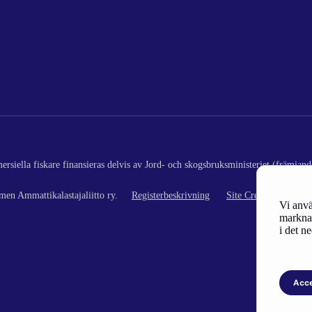
rsiella fiskare finansieras delvis av Jord- och skogsbruksministeriet (främjand
en Ammattikalastajaliitto ry.
Registerbeskrivning
Site Credits
Vi anvä
marknad
i det n
Acc