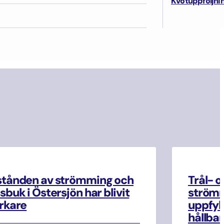
Kvotuppföljni
stånden av strömming och
Trål- o
sbuk i Östersjön har blivit
strömm
rkare
uppfyll
hållbar