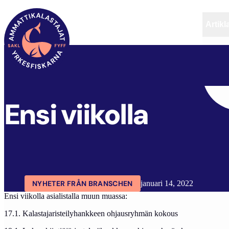
Artikl
FYFF
ARTIKLAR
AKTUELLT
ENSI VIIKOLLA
Ensi viikolla
NYHETER FRÅN BRANSCHEN
januari 14, 2022
Ensi viikolla asialistalla muun muassa:
17.1. Kalastajaristeilyhankkeen ohjausryhmän kokous