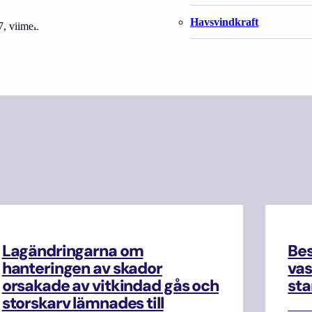
Havsvindkraft
iimeinen jättöpäivä, linkki
Lausunto – Lausuntopalvelu
Lagändringarna om
Be
hanteringen av skador
vas
orsakade av vitkindad gås och
sta
storskarv lämnades till