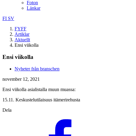
Foton
Länkar
FI
SV
FYFF
Artiklar
Aktuellt
Ensi viikolla
Ensi viikolla
Nyheter från branschen
november 12, 2021
Ensi viikolla asialistalla muun muassa:
15.11. Keskustelutilaisuus itämerirehusta
Dela