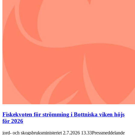
Fiskekvoten för strömming i Bottniska viken höjs
för 2026
jord- och skogsbruksministeriet 2.7.2026 13.33Pressmeddelande