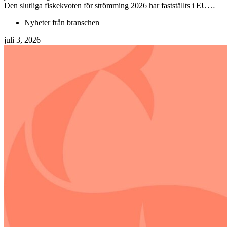
Den slutliga fiskekvoten för strömming 2026 har fastställts i EU…
Nyheter från branschen
juli 3, 2026