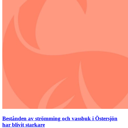
Bestånden av strömming och vassbuk i Östersjön
har blivit starkare