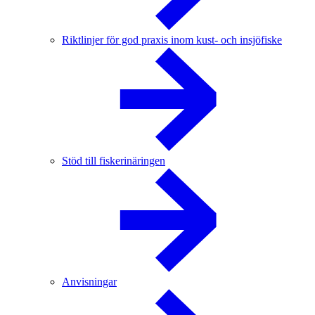
Riktlinjer för god praxis inom kust- och insjöfiske
Stöd till fiskerinäringen
Anvisningar