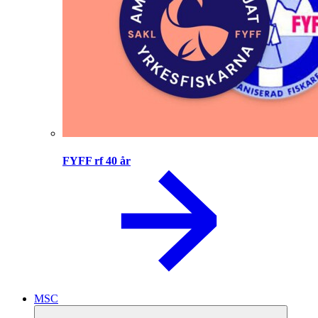
FYFF rf 40 år
MSC