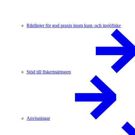
Riktlinjer för god praxis inom kust- och insjöfiske
Stöd till fiskerinäringen
Anvisningar