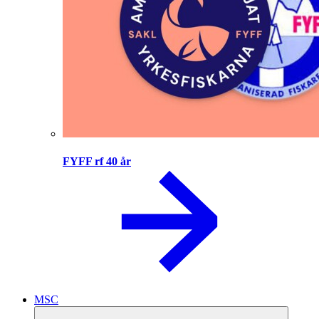
FYFF rf 40 år
MSC