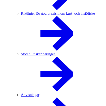
Riktlinjer för god praxis inom kust- och insjöfiske
Stöd till fiskerinäringen
Anvisningar