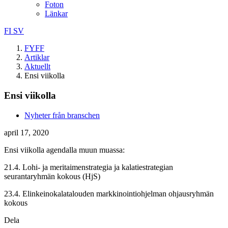
Foton
Länkar
FI
SV
FYFF
Artiklar
Aktuellt
Ensi viikolla
Ensi viikolla
Nyheter från branschen
april 17, 2020
Ensi viikolla agendalla muun muassa:
21.4. Lohi- ja meritaimenstrategia ja kalatiestrategian
seurantaryhmän kokous (HjS)
23.4. Elinkeinokalatalouden markkinointiohjelman ohjausryhmän
kokous
Dela