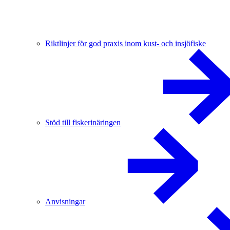
Riktlinjer för god praxis inom kust- och insjöfiske
Stöd till fiskerinäringen
Anvisningar