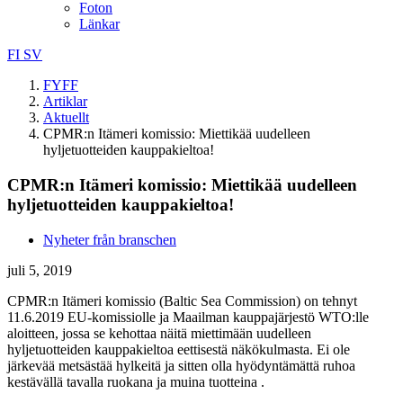
Foton
Länkar
FI
SV
FYFF
Artiklar
Aktuellt
CPMR:n Itämeri komissio: Miettikää uudelleen
hyljetuotteiden kauppakieltoa!
CPMR:n Itämeri komissio: Miettikää uudelleen
hyljetuotteiden kauppakieltoa!
Nyheter från branschen
juli 5, 2019
CPMR:n Itämeri komissio (Baltic Sea Commission) on tehnyt
11.6.2019 EU-komissiolle ja Maailman kauppajärjestö WTO:lle
aloitteen, jossa se kehottaa näitä miettimään uudelleen
hyljetuotteiden kauppakieltoa eettisestä näkökulmasta. Ei ole
järkevää metsästää hylkeitä ja sitten olla hyödyntämättä ruhoa
kestävällä tavalla ruokana ja muina tuotteina .