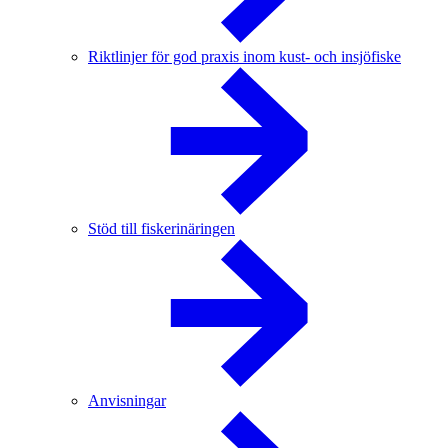
Riktlinjer för god praxis inom kust- och insjöfiske
Stöd till fiskerinäringen
Anvisningar