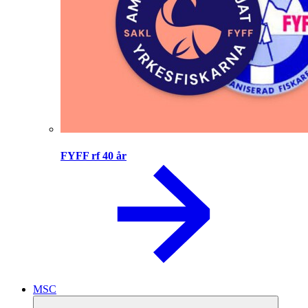
FYFF rf 40 år
MSC