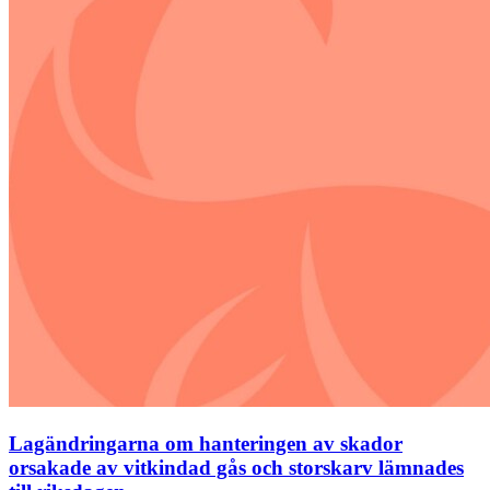
Lagändringarna om hanteringen av skador
orsakade av vitkindad gås och storskarv lämnades