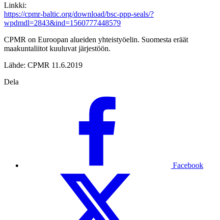
Linkki:
https://cpmr-baltic.org/download/bsc-ppp-seals/?
wpdmdl=2843&ind=1560777448579
CPMR on Euroopan alueiden yhteistyöelin. Suomesta eräät
maakuntaliitot kuuluvat järjestöön.
Lähde: CPMR 11.6.2019
Dela
Facebook