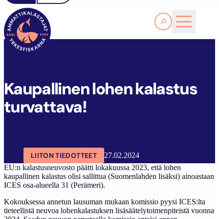
Lue lisää
K
AUPALLINEN LOHEN KALASTUS TURVATTAVA!
SAKL
ARTIKKELIT
AJANKOHTAISTA
Kaupallinen lohen kalastus
turvattava!
LIITON TIEDOTTEET
27.02.2024
EU:n kalastusneuvosto päätti lokakuussa 2023, että lohen
kaupallinen kalastus olisi sallittua (Suomenlahden lisäksi) ainoastaan
ICES osa-alueella 31 (Perämeri).
Kokouksessa annetun lausuman mukaan komissio pyysi ICES:lta
tieteellistä neuvoa lohenkalastuksen lisäsäätelytoimenpiteistä vuonna