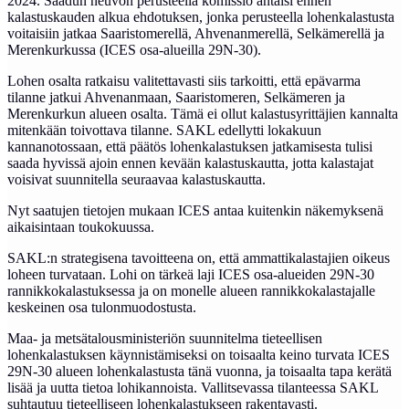
2024. Saadun neuvon perusteella komissio antaisi ennen
kalastuskauden alkua ehdotuksen, jonka perusteella lohenkalastusta
voitaisiin jatkaa Saaristomerellä, Ahvenanmerellä, Selkämerellä ja
Merenkurkussa (ICES osa-alueilla 29N-30).
Lohen osalta ratkaisu valitettavasti siis tarkoitti, että epävarma
tilanne jatkui Ahvenanmaan, Saaristomeren, Selkämeren ja
Merenkurkun alueen osalta. Tämä ei ollut kalastusyrittäjien kannalta
mitenkään toivottava tilanne. SAKL edellytti lokakuun
kannanotossaan, että päätös lohenkalastuksen jatkamisesta tulisi
saada hyvissä ajoin ennen kevään kalastuskautta, jotta kalastajat
voisivat suunnitella seuraavaa kalastuskautta.
Nyt saatujen tietojen mukaan ICES antaa kuitenkin näkemyksenä
aikaisintaan toukokuussa.
SAKL:n strategisena tavoitteena on, että ammattikalastajien oikeus
loheen turvataan. Lohi on tärkeä laji ICES osa-alueiden 29N-30
rannikkokalastuksessa ja on monelle alueen rannikkokalastajalle
keskeinen osa tulonmuodostusta.
Maa- ja metsätalousministeriön suunnitelma tieteellisen
lohenkalastuksen käynnistämiseksi on toisaalta keino turvata ICES
29N-30 alueen lohenkalastusta tänä vuonna, ja toisaalta tapa kerätä
lisää ja uutta tietoa lohikannoista. Vallitsevassa tilanteessa SAKL
suhtautuu tieteelliseen lohenkalastukseen rakentavasti.