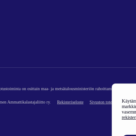
edotustoiminta on osittain maa- ja metsätalousministeriön rahoittamaa (kalatalou
Käytämm
en Ammattikalastajaliitto ry.
Rekisteriseloste
Sivuston toteutus
markkin
vasemm
rekiste