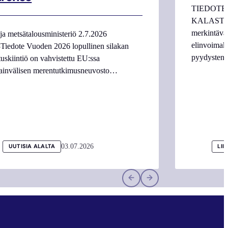
TIEDOTE
KALASTAJI
merkintäva
ja metsätalousministeriö 2.7.2026
elinvoimake
Tiedote Vuoden 2026 lopullinen silakan
pyydysten m
tuskiintiö on vahvistettu EU:ssa
ainvälisen merentutkimusneuvosto…
03.07.2026
UUTISIA ALALTA
LII