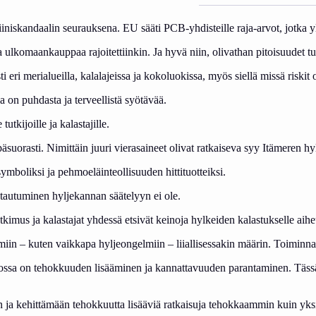
iniskandaalin seurauksena. EU sääti PCB-yhdisteille raja-arvot, jotka yli
 ulkomaankauppaa rajoitettiinkin. Ja hyvä niin, olivathan pitoisuudet t
 eri merialueilla, kalalajeissa ja kokoluokissa, myös siellä missä riskit 
ala on puhdasta ja terveellistä syötävää.
tkijoille ja kalastajille.
äsuorasti. Nimittäin juuri vierasaineet olivat ratkaiseva syy Itämeren h
mboliksi ja pehmoeläinteollisuuden hittituotteiksi.
tautuminen hyljekannan säätelyyn ei ole.
kimus ja kalastajat yhdessä etsivät keinoja hylkeiden kalastukselle aih
gelmiin – kuten vaikkapa hyljeongelmiin – liiallisessakin määrin. Toimi
ossa on tehokkuuden lisääminen ja kannattavuuden parantaminen. Tässä
 ja kehittämään tehokkuutta lisääviä ratkaisuja tehokkaammin kuin yksitt