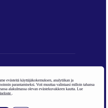
den edistäminen).
e evästeitä käyttäjäkokemuksen, analytiikan ja
oinnin parantamiseksi. Voit muuttaa valintaasi milloin tahansa
assa alakulmassa olevan evästekuvakkeen kautta. Lue
riseloste
.