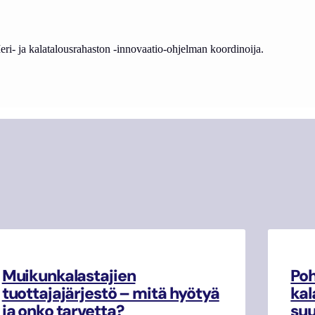
ri- ja kalatalousrahaston -innovaatio-ohjelman koordinoija.
Muikunkalastajien
Poh
tuottajajärjestö – mitä hyötyä
kal
ja onko tarvetta?
su