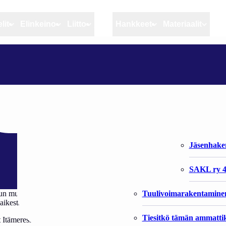
lit
Elinkeino
Liitto
MSC
Hankkeet
Materiaalit
Artikkelit
Elinkeino
Liitto
YHTEISTYÖSSÄ ELINKEINOA EDISTÄMÄSSÄ
Ajankohtaista
Kiintiöseuranta
Organisaat
Blogit
Rannikko ja sisävesikal
Liiton vast
nkeinoa edistämäs
Heikin horisontista
Elinkeinokalatalouden t
Jäsenjärje
Kalat ja kalatalous
Jäsenhak
Vahinkoeläimet
SAKL ry 4
Tuulivoimarakentamine
muassa kalojen haitallisiin vierasaineisiin, hylkeiden aiheuttamien h
 kaikesta – niin luonnossa kuin ihmisen toiminnassakin.
Tiesitkö tämän ammattik
 Itämeressä huonosti, kertyvät eliöstöön ja rikastuvat ravintoketjussa. E