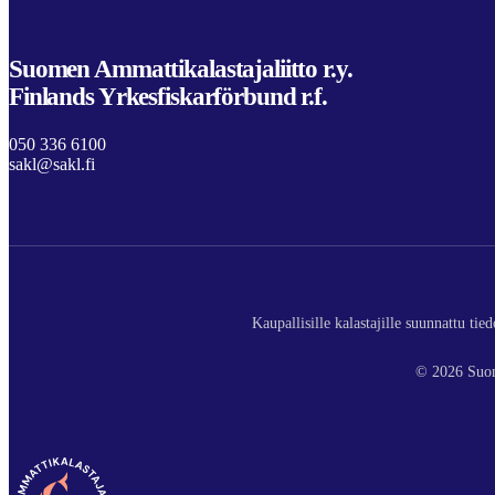
Suomen Ammattikalastajaliitto r.y.
Finlands Yrkesfiskarförbund r.f.
050 336 6100
sakl@sakl.fi
Kaupallisille kalastajille suunnattu ti
© 2026 Suom