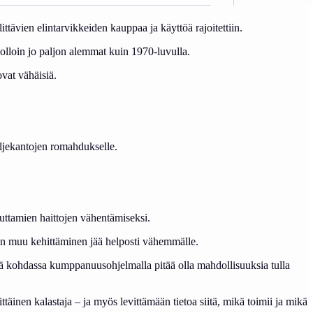
ttävien elintarvikkeiden kauppaa ja käyttöä rajoitettiin.
uolloin jo paljon alemmat kuin 1970-luvulla.
ovat vähäisiä.
yljekantojen romahdukselle.
euttamien haittojen vähentämiseksi.
nnan muu kehittäminen jää helposti vähemmälle.
 kohdassa kumppanuusohjelmalla pitää olla mahdollisuuksia tulla
äinen kalastaja – ja myös levittämään tietoa siitä, mikä toimii ja mikä