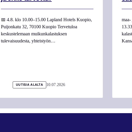
📅 4.8. klo 10.00–15.00 Lapland Hotels Kuopio,
maa- 
Puijonkatu 32, 70100 Kuopio Tervetuloa
13.33
keskustelemaan muikunkalastuksen
kalas
tulevaisuudesta, yhteistyön…
Kans
10.07.2026
UUTISIA ALALTA