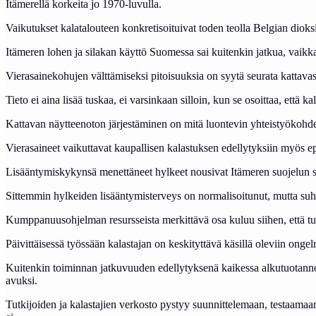
Itämerellä korkeita jo 1970-luvulla.
Vaikutukset kalatalouteen konkretisoituivat toden teolla Belgian dioksi
Itämeren lohen ja silakan käyttö Suomessa sai kuitenkin jatkua, vaikka
Vierasainekohujen välttämiseksi pitoisuuksia on syytä seurata kattavasti
Tieto ei aina lisää tuskaa, ei varsinkaan silloin, kun se osoittaa, että k
Kattavan näytteenoton järjestäminen on mitä luontevin yhteistyökohde tu
Vierasaineet vaikuttavat kaupallisen kalastuksen edellytyksiin myös ep
Lisääntymiskykynsä menettäneet hylkeet nousivat Itämeren suojelun sy
Sittemmin hylkeiden lisääntymisterveys on normalisoitunut, mutta suh
Kumppanuusohjelman resursseista merkittävä osa kuluu siihen, että tut
Päivittäisessä työssään kalastajan on keskityttävä käsillä oleviin on
Kuitenkin toiminnan jatkuvuuden edellytyksenä kaikessa alkutuotann
avuksi.
Tutkijoiden ja kalastajien verkosto pystyy suunnittelemaan, testaamaan