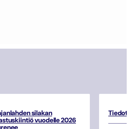
janlahden silakan
Tiedot
astuskiintiö vuodelle 2026
urenee