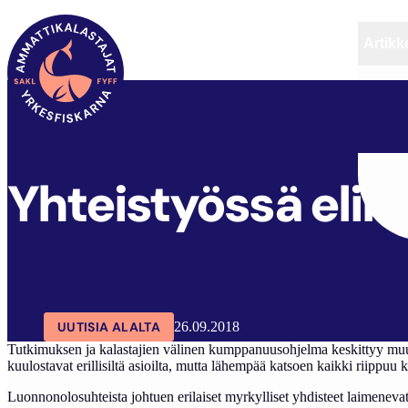
Artikke
SAKL
ARTIKKELIT
AJANKOHTAISTA
Yhteistyössä eli
UUTISIA ALALTA
26.09.2018
Tutkimuksen ja kalastajien välinen kumppanuusohjelma keskittyy muun 
kuulostavat erillisiltä asioilta, mutta lähempää katsoen kaikki riippuu
Luonnonolosuhteista johtuen erilaiset myrkylliset yhdisteet laimenevat