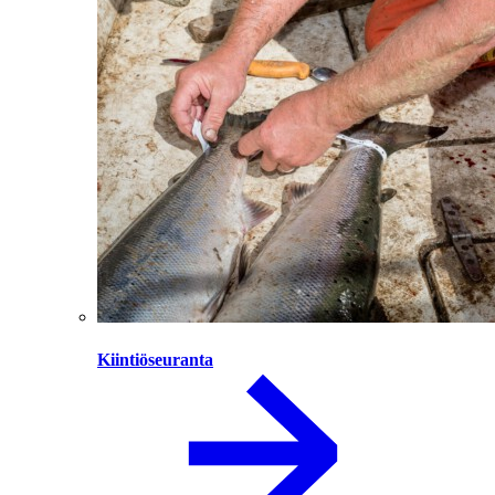
Kiintiöseuranta