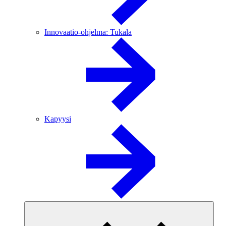
Innovaatio-ohjelma: Tukala
Kapyysi