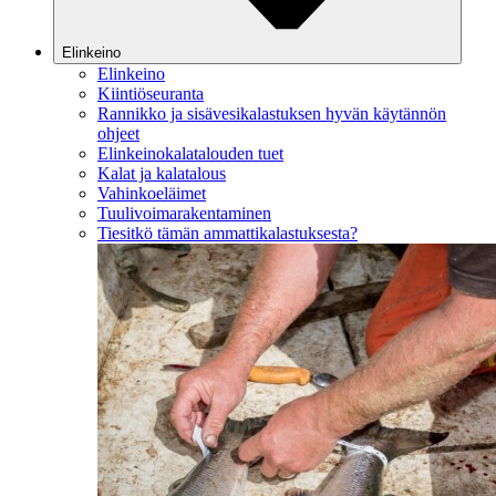
Elinkeino
Elinkeino
Kiintiöseuranta
Rannikko ja sisävesikalastuksen hyvän käytännön
ohjeet
Elinkeinokalatalouden tuet
Kalat ja kalatalous
Vahinkoeläimet
Tuulivoimarakentaminen
Tiesitkö tämän ammattikalastuksesta?