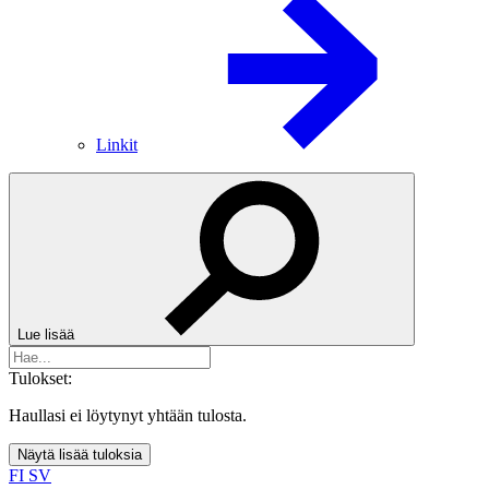
Linkit
Lue lisää
Tulokset:
Haullasi ei löytynyt yhtään tulosta.
Näytä lisää tuloksia
FI
SV