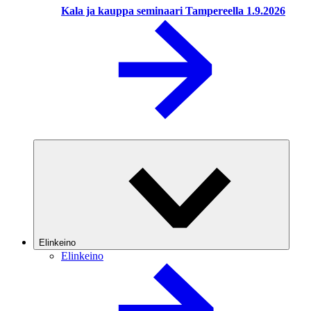
Kala ja kauppa seminaari Tampereella 1.9.2026
Elinkeino
Elinkeino