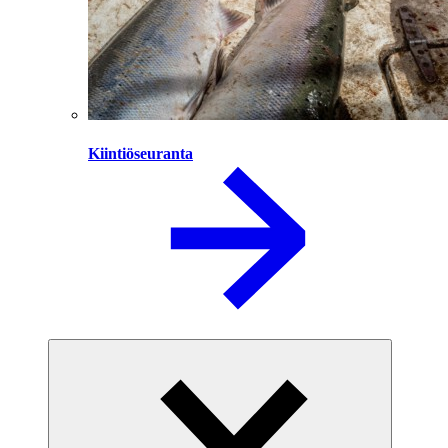
Kiintiöseuranta