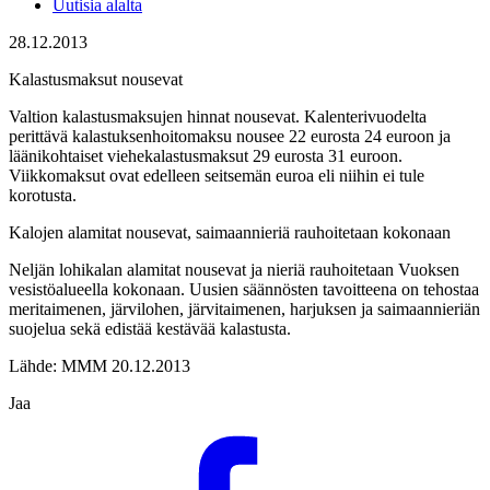
Uutisia alalta
28.12.2013
Kalastusmaksut nousevat
Valtion kalastusmaksujen hinnat nousevat. Kalenterivuodelta
perittävä kalastuksenhoitomaksu nousee 22 eurosta 24 euroon ja
läänikohtaiset viehekalastusmaksut 29 eurosta 31 euroon.
Viikkomaksut ovat edelleen seitsemän euroa eli niihin ei tule
korotusta.
Kalojen alamitat nousevat, saimaannieriä rauhoitetaan kokonaan
Neljän lohikalan alamitat nousevat ja nieriä rauhoitetaan Vuoksen
vesistöalueella kokonaan. Uusien säännösten tavoitteena on tehostaa
meritaimenen, järvilohen, järvitaimenen, harjuksen ja saimaannieriän
suojelua sekä edistää kestävää kalastusta.
Lähde: MMM 20.12.2013
Jaa