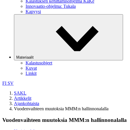
Kalastuksen kehittämisohjelma KaKe
Innovaatio-ohjelma: Tukala
Kapyysi
Materiaalit
Kalastusohjeet
Kuvat
Linkit
FI
SV
SAKL
Artikkelit
Ajankohtaista
Vuodenvaihteen muutoksia MMM:n hallinnonalalla
Vuodenvaihteen muutoksia MMM:n hallinnonalalla