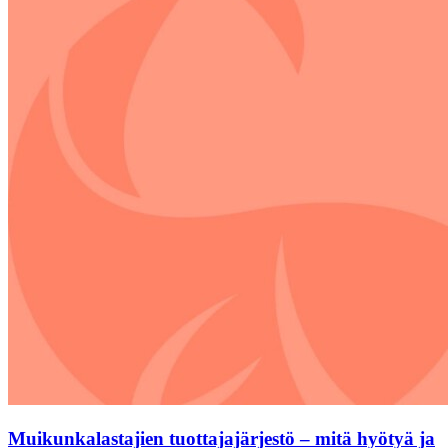
Muikunkalastajien tuottajajärjestö – mitä hyötyä ja