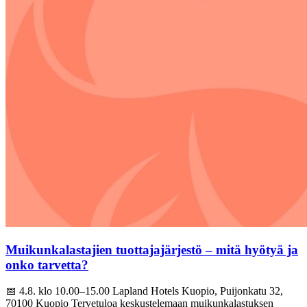
Muikunkalastajien tuottajajärjestö – mitä hyötyä ja
onko tarvetta?
📅 4.8. klo 10.00–15.00 Lapland Hotels Kuopio, Puijonkatu 32,
70100 Kuopio Tervetuloa keskustelemaan muikunkalastuksen