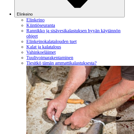
Elinkeino
Elinkeino
Kiintiöseuranta
Rannikko ja sisävesikalastuksen hyvän käytännön
ohjeet
Elinkeinokalatalouden tuet
Kalat ja kalatalous
Vahinkoeläimet
Tuulivoimarakentaminen
Tiesitkö tämän ammattikalastuksesta?