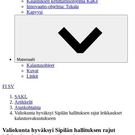
Kalastuksen kehittämisohjelma KaKe
Innovaatio-ohjelma: Tukala
Kapyysi
Materiaalit
Kalastusohjeet
Kuvat
Linkit
FI
SV
SAKL
Artikkelit
Ajankohtaista
Valiokunta hyväksyi Sipilän hallituksen rajut leikkaukset
kalastusvakuutukseen
Valiokunta hyväksyi Sipilän hallituksen rajut