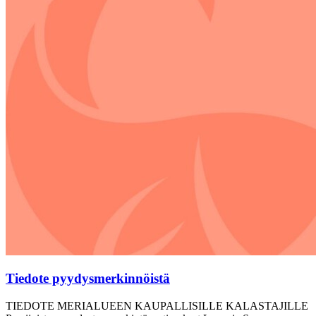
Tiedote pyydysmerkinnöistä
TIEDOTE MERIALUEEN KAUPALLISILLE KALASTAJILLE