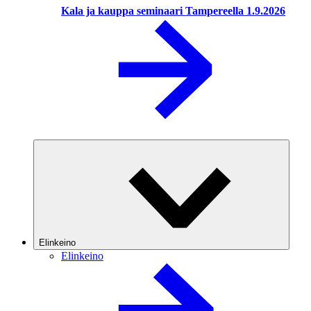
Kala ja kauppa seminaari Tampereella 1.9.2026
Elinkeino
Elinkeino