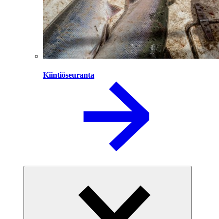
Kiintiöseuranta