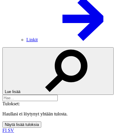
Linkit
Lue lisää
Tulokset:
Haullasi ei löytynyt yhtään tulosta.
Näytä lisää tuloksia
FI
SV