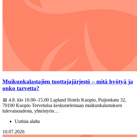
Muikunkalastajien tuottajajärjestö – mitä hyötyä ja
onko tarvetta?
📅 4.8. klo 10.00–15.00 Lapland Hotels Kuopio, Puijonkatu 32,
70100 Kuopio Tervetuloa keskustelemaan muikunkalastuksen
tulevaisuudesta, yhteistyön…
Uutisia alalta
10.07.2026