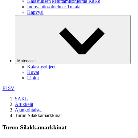
Kalastuksen kehittämisohjelma KaKe
Innovaatio-ohjelma: Tukala
Kapyysi
Materiaalit
Kalastusohjeet
Kuvat
Linkit
FI
SV
SAKL
Artikkelit
Ajankohtaista
Turun Silakkamarkkinat
Turun Silakkamarkkinat