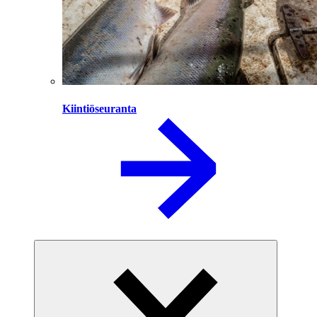
Kiintiöseuranta