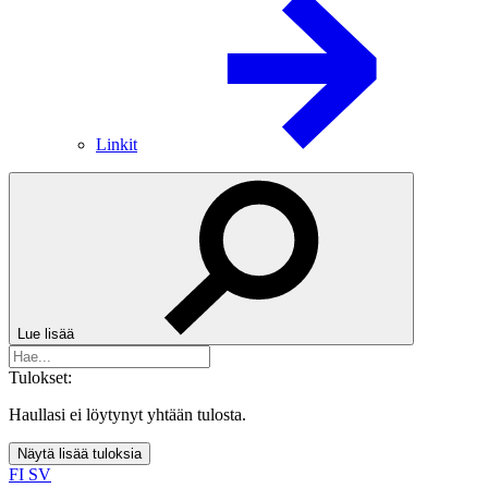
Linkit
Lue lisää
Tulokset:
Haullasi ei löytynyt yhtään tulosta.
Näytä lisää tuloksia
FI
SV