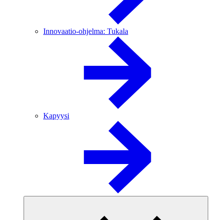
Innovaatio-ohjelma: Tukala
Kapyysi