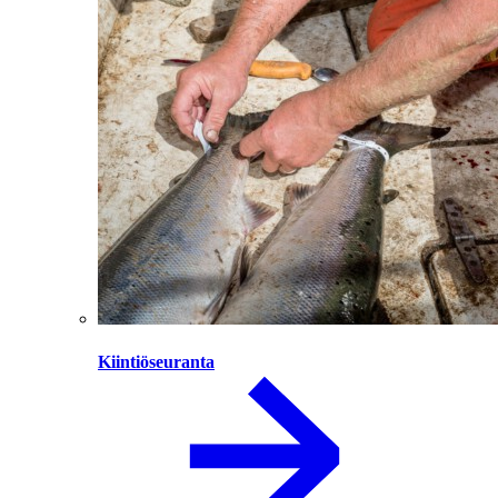
Kiintiöseuranta