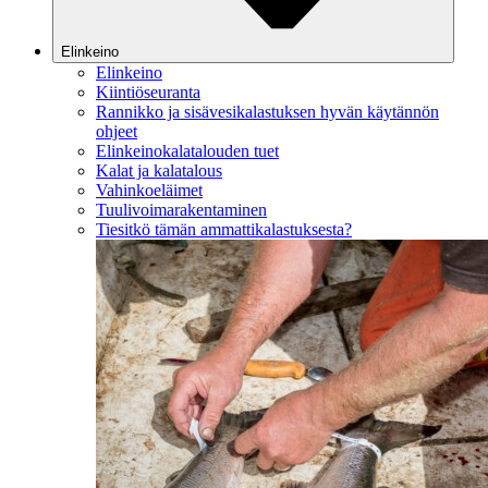
Elinkeino
Elinkeino
Kiintiöseuranta
Rannikko ja sisävesikalastuksen hyvän käytännön
ohjeet
Elinkeinokalatalouden tuet
Kalat ja kalatalous
Vahinkoeläimet
Tuulivoimarakentaminen
Tiesitkö tämän ammattikalastuksesta?