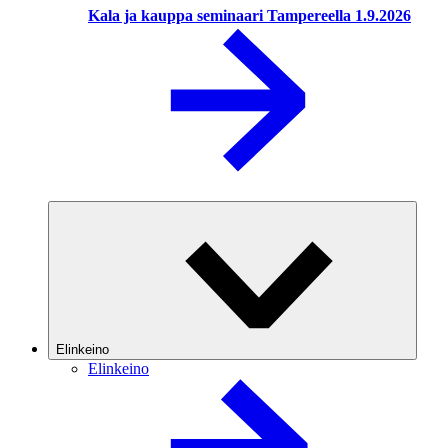
Kala ja kauppa seminaari Tampereella 1.9.2026
Elinkeino
Elinkeino