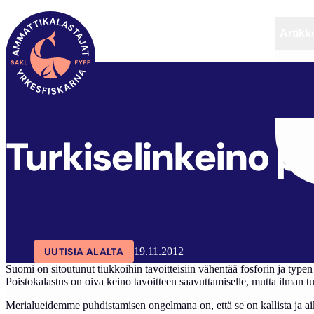
Artikke
SAKL
ARTIKKELIT
AJANKOHTAISTA
Turkiselinkeino p
UUTISIA ALALTA
19.11.2012
Suomi on sitoutunut tiukkoihin tavoitteisiin vähentää fosforin ja typ
Poistokalastus on oiva keino tavoitteen saavuttamiselle, mutta ilman turk
Merialueidemme puhdistamisen ongelmana on, että se on kallista ja aika