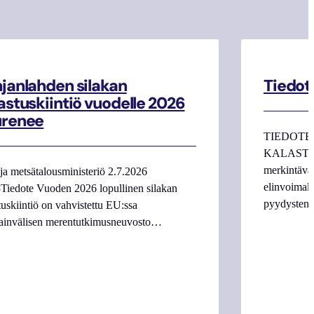
janlahden silakan
Tiedot
astuskiintiö vuodelle 2026
urenee
TIEDOTE
KALASTAJI
merkintäva
ja metsätalousministeriö 2.7.2026
elinvoimake
Tiedote Vuoden 2026 lopullinen silakan
pyydysten m
tuskiintiö on vahvistettu EU:ssa
ainvälisen merentutkimusneuvosto…