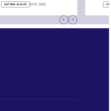
03.07.2026
UUTISIA ALALTA
LII