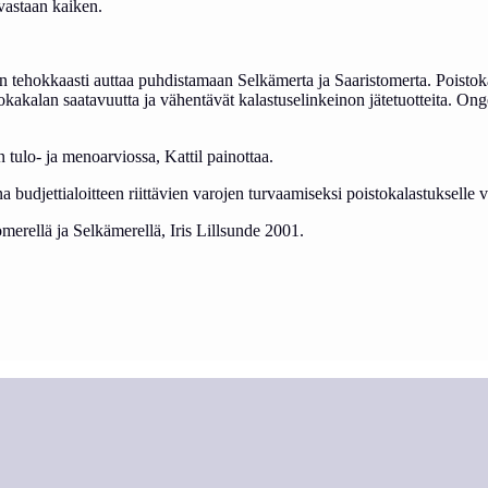
vastaan kaiken.
n tehokkaasti auttaa puhdistamaan Selkämerta ja Saaristomerta. Poistokal
uokakalan saatavuutta ja vähentävät kalastuselinkeinon jätetuotteita. O
n tulo- ja menoarviossa, Kattil painottaa.
 budjettialoitteen riittävien varojen turvaamiseksi poistokalastukselle
erellä ja Selkämerellä, Iris Lillsunde 2001.