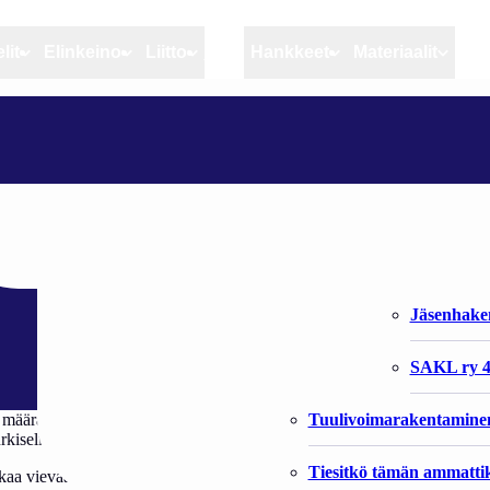
lit
Elinkeino
Liitto
MSC
Hankkeet
Materiaalit
Artikkelit
Elinkeino
Liitto
TURKISELINKEINO PUHDISTAA MERTA
Ajankohtaista
Kiintiöseuranta
Organisaat
Blogit
Rannikko ja sisävesikal
Liiton vast
uhdistaa merta
Heikin horisontista
Elinkeinokalatalouden t
Jäsenjärje
Kalat ja kalatalous
Jäsenhak
Vahinkoeläimet
SAKL ry 4
Tuulivoimarakentamine
en määrää merialueillamme, jotka ovat herkkää murtovettä. Sitoumuksen 
iselinkeinoa siihen ei luultavasti yllettäisi.
Tiesitkö tämän ammattik
a vievää. Suomalaiskalastajilta tuli aloite käynnistää poistokalastus Sa