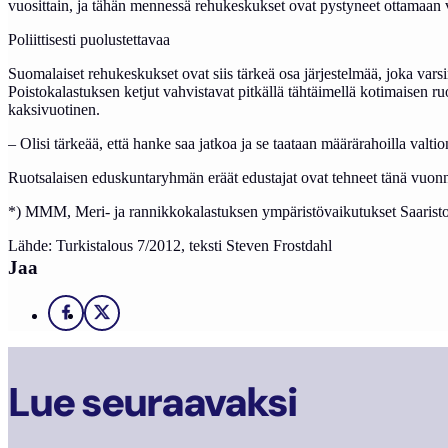
vuosittain, ja tähän mennessä rehukeskukset ovat pystyneet ottamaan 
Poliittisesti puolustettavaa
Suomalaiset rehukeskukset ovat siis tärkeä osa järjestelmää, joka varsi
Poistokalastuksen ketjut vahvistavat pitkällä tähtäimellä kotimaisen r
kaksivuotinen.
– Olisi tärkeää, että hanke saa jatkoa ja se taataan määrärahoilla valtio
Ruotsalaisen eduskuntaryhmän eräät edustajat ovat tehneet tänä vuonna
*) MMM, Meri- ja rannikkokalastuksen ympäristövaikutukset Saaristom
Lähde: Turkistalous 7/2012, teksti Steven Frostdahl
Jaa
Facebook
X
Lue seuraavaksi