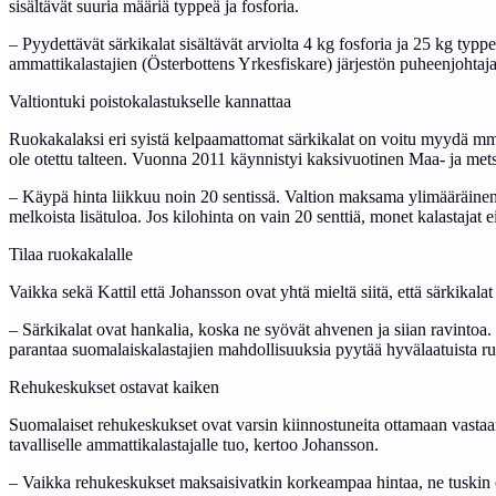
sisältävät suuria määriä typpeä ja fosforia.
– Pyydettävät särkikalat sisältävät arviolta 4 kg fosforia ja 25 kg typp
ammattikalastajien (Österbottens Yrkesfiskare) järjestön puheenjohtaja
Valtiontuki poistokalastukselle kannattaa
Ruokakalaksi eri syistä kelpaamattomat särkikalat on voitu myydä mm.
ole otettu talteen. Vuonna 2011 käynnistyi kaksivuotinen Maa- ja metsä
– Käypä hinta liikkuu noin 20 sentissä. Valtion maksama ylimääräinen 4
melkoista lisätuloa. Jos kilohinta on vain 20 senttiä, monet kalastajat
Tilaa ruokakalalle
Vaikka sekä Kattil että Johansson ovat yhtä mieltä siitä, että särkikala
– Särkikalat ovat hankalia, koska ne syövät ahvenen ja siian ravintoa.
parantaa suomalaiskalastajien mahdollisuuksia pyytää hyvälaatuista r
Rehukeskukset ostavat kaiken
Suomalaiset rehukeskukset ovat varsin kiinnostuneita ottamaan vastaan 
tavalliselle ammattikalastajalle tuo, kertoo Johansson.
– Vaikka rehukeskukset maksaisivatkin korkeampaa hintaa, ne tuskin ov