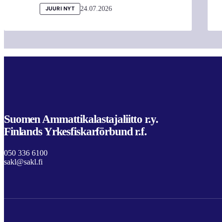
24.07.2026
JUURI NYT
Suomen Ammattikalastajaliitto r.y.
Finlands Yrkesfiskarförbund r.f.
050 336 6100
sakl@sakl.fi