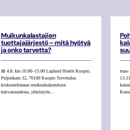
Muikunkalastajien
Poh
tuottajajärjestö – mitä hyötyä
kal
ja onko tarvetta?
su
📅 4.8. klo 10.00–15.00 Lapland Hotels Kuopio,
maa- 
Puijonkatu 32, 70100 Kuopio Tervetuloa
13.33
keskustelemaan muikunkalastuksen
kalas
tulevaisuudesta, yhteistyön…
Kans