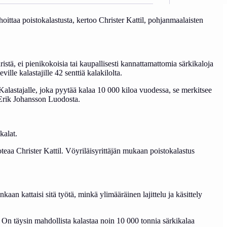
hoittaa poistokalastusta, kertoo Christer Kattil, pohjanmaalaisten
ä, ei pienikokoisia tai kaupallisesti kannattamattomia särkikaloja
le kalastajille 42 senttiä kalakilolta.
Kalastajalle, joka pyytää kalaa 10 000 kiloa vuodessa, se merkitsee
r-Erik Johansson Luodosta.
kalat.
teaa Christer Kattil. Vöyriläisyrittäjän mukaan poistokalastus
n kattaisi sitä työtä, minkä ylimääräinen lajittelu ja käsittely
 On täysin mahdollista kalastaa noin 10 000 tonnia särkikalaa