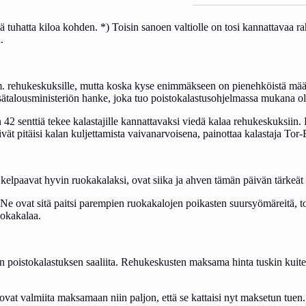
eä tuhatta kiloa kohden. *) Toisin sanoen valtiolle on tosi kannattavaa ra
.
 rehukeskuksille, mutta koska kyse enimmäkseen on pienehköistä määrist
talousministeriön hanke, joka tuo poistokalastusohjelmassa mukana olevil
2 senttiä tekee kalastajille kannattavaksi viedä kalaa rehukeskuksiin. 
 eivät pitäisi kalan kuljettamista vaivanarvoisena, painottaa kalastaja To
t kelpaavat hyvin ruokakalaksi, ovat siika ja ahven tämän päivän tärkeät 
 Ne ovat sitä paitsi parempien ruokakalojen poikasten suursyömäreitä, to
uokakalaa.
poistokalastuksen saaliita. Rehukeskusten maksama hinta tuskin kuitenkaa
at valmiita maksamaan niin paljon, että se kattaisi nyt maksetun tuen.