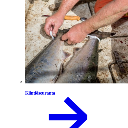
Kiintiöseuranta