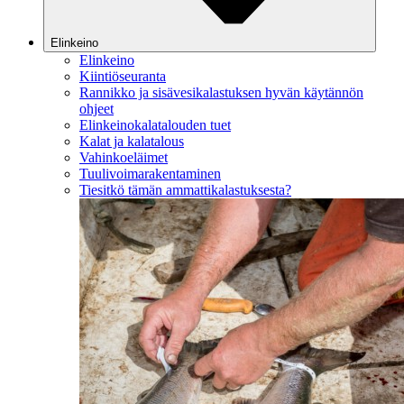
Elinkeino
Elinkeino
Kiintiöseuranta
Rannikko ja sisävesikalastuksen hyvän käytännön
ohjeet
Elinkeinokalatalouden tuet
Kalat ja kalatalous
Vahinkoeläimet
Tuulivoimarakentaminen
Tiesitkö tämän ammattikalastuksesta?