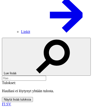
Linkit
Lue lisää
Tulokset:
Haullasi ei löytynyt yhtään tulosta.
Näytä lisää tuloksia
FI
SV