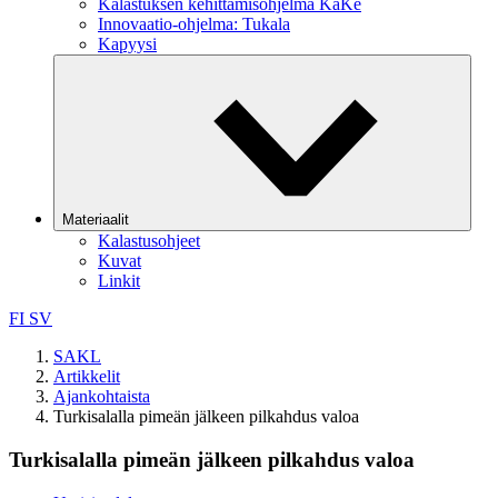
Kalastuksen kehittämisohjelma KaKe
Innovaatio-ohjelma: Tukala
Kapyysi
Materiaalit
Kalastusohjeet
Kuvat
Linkit
FI
SV
SAKL
Artikkelit
Ajankohtaista
Turkisalalla pimeän jälkeen pilkahdus valoa
Turkisalalla pimeän jälkeen pilkahdus valoa