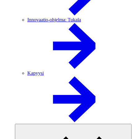
Innovaatio-ohjelma: Tukala
Kapyysi