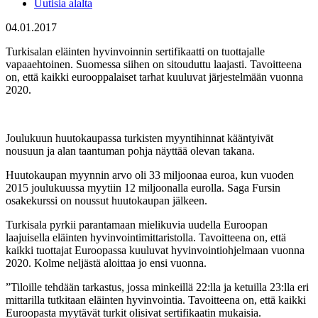
Uutisia alalta
04.01.2017
Turkisalan eläinten hyvinvoinnin sertifikaatti on tuottajalle
vapaaehtoinen. Suomessa siihen on sitouduttu laajasti. Tavoitteena
on, että kaikki eurooppalaiset tarhat kuuluvat järjestelmään vuonna
2020.
Joulukuun huutokaupassa turkisten myyntihinnat kääntyivät
nousuun ja alan taantuman pohja näyttää olevan takana.
Huutokaupan myynnin arvo oli 33 miljoonaa euroa, kun vuoden
2015 joulukuussa myytiin 12 miljoonalla eurolla. Saga Fursin
osakekurssi on noussut huutokaupan jälkeen.
Turkisala pyrkii parantamaan mielikuvia uudella Euroopan
laajuisella eläinten hyvinvointi­mittaristolla. Tavoitteena on, että
kaikki tuottajat Euroopassa kuuluvat hyvinvointiohjelmaan vuonna
2020. Kolme neljästä aloittaa jo ensi vuonna.
”Tiloille tehdään tarkastus, jossa minkeillä 22:lla ja ketuilla 23:lla eri
mittarilla tutkitaan eläinten hyvinvointia. Tavoitteena on, että kaikki
Euroopasta myytävät turkit olisivat sertifikaatin mukaisia.