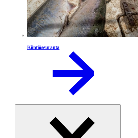
Kiintiöseuranta