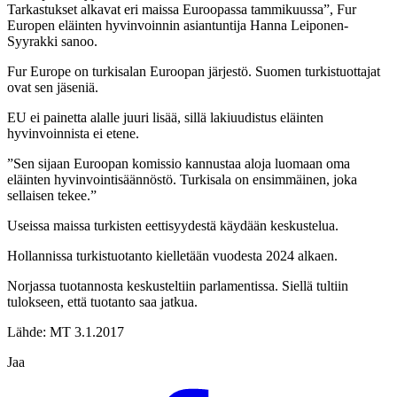
Tarkastukset alkavat eri maissa Euroopassa tammikuussa”, Fur
Europen eläinten hyvinvoinnin asiantuntija Hanna Leiponen-
Syyrakki sanoo.
Fur Europe on turkisalan Euroopan järjestö. Suomen turkistuottajat
ovat sen jäseniä.
EU ei painetta alalle juuri lisää, sillä lakiuudistus eläinten
hyvinvoinnista ei etene.
”Sen sijaan Euroopan komissio kannustaa aloja luomaan oma
eläinten hyvinvointisäännöstö. Turkisala on ensimmäinen, joka
sellaisen tekee.”
Useissa maissa turkisten eettisyydestä käydään keskustelua.
Hollannissa turkistuotanto kielletään vuodesta 2024 alkaen.
Norjassa tuotannosta keskusteltiin parlamentissa. Siellä tultiin
tulokseen, että tuotanto saa jatkua.
Lähde: MT 3.1.2017
Jaa