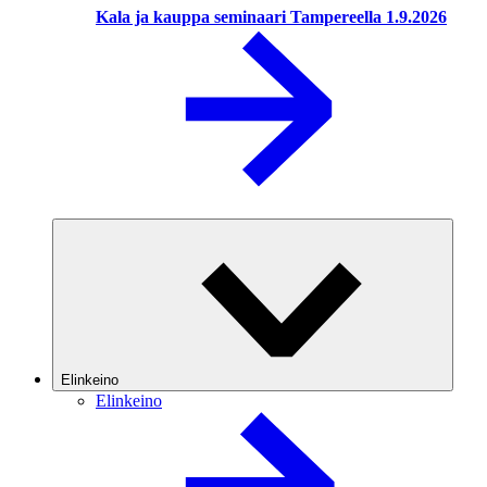
Kala ja kauppa seminaari Tampereella 1.9.2026
Elinkeino
Elinkeino