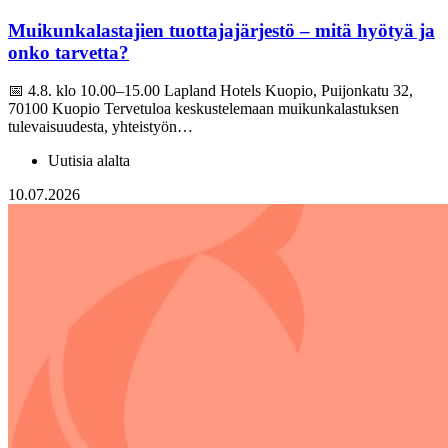
Muikunkalastajien tuottajajärjestö – mitä hyötyä ja
onko tarvetta?
📅 4.8. klo 10.00–15.00 Lapland Hotels Kuopio, Puijonkatu 32,
70100 Kuopio Tervetuloa keskustelemaan muikunkalastuksen
tulevaisuudesta, yhteistyön…
Uutisia alalta
10.07.2026