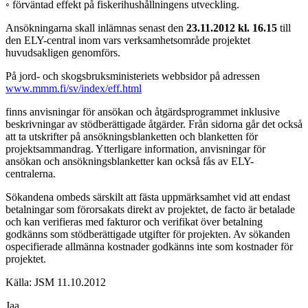
◦ förväntad effekt på fiskerihushållningens utveckling.
Ansökningarna skall inlämnas senast den
23.11.2012 kl. 16.15
till
den ELY-central inom vars verksamhetsområde projektet
huvudsakligen genomförs.
På jord- och skogsbruksministeriets webbsidor på adressen
www.mmm.fi/sv/index/eff.html
finns anvis­ningar för ansökan och åtgärdsprogrammet inklusive
beskrivningar av stödberättigade åtgärder. Från sidorna går det också
att ta utskrifter på ansökningsblanketten och blanketten för
projektsammandrag. Ytterligare information, anvisningar för
ansökan och ansökningsblanketter kan också fås av ELY-
centralerna.
Sökandena ombeds särskilt att fästa uppmärksamhet vid att endast
betalningar som förorsakats direkt av projektet, de facto är betalade
och kan verifieras med fakturor och verifikat över betalning
godkänns som stödberättigade utgifter för projekten. Av sökanden
ospecifierade allmänna kostnader godkänns inte som kostnader för
projektet.
Källa: JSM 11.10.2012
Jaa