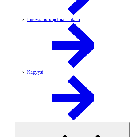
Innovaatio-ohjelma: Tukala
Kapyysi