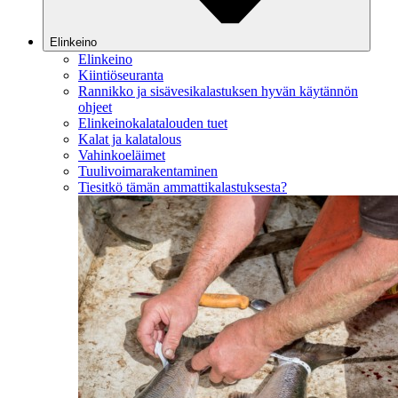
Elinkeino
Elinkeino
Kiintiöseuranta
Rannikko ja sisävesikalastuksen hyvän käytännön
ohjeet
Elinkeinokalatalouden tuet
Kalat ja kalatalous
Vahinkoeläimet
Tuulivoimarakentaminen
Tiesitkö tämän ammattikalastuksesta?