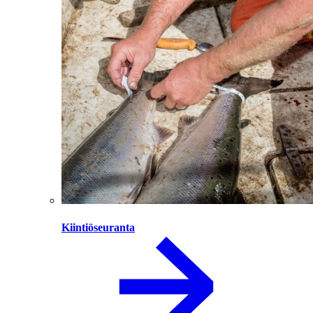
Kiintiöseuranta