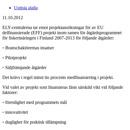
Uutisia alalta
11.10.2012
ELY-centralerna tar emot projektansökningar för av EU
delfinansierade (EFF) projekt inom ramen för åtgärdsprogrammet
för fiskerinäringen i Finland 2007-2013 för följande åtgärder:
◦ Branschaktörernas insatser
◦ Pilotprojekt
◦ Säljfrämjande åtgärder
Det krävs i regel minst tio procents medfinansiering i projekt.
Vid valet av projekt som finansieras fästs särskild vikt vid följande
faktorer:
◦ förenlighet med programmets mål
◦ innovativitet
◦ duglighet för praktisk tillämpning