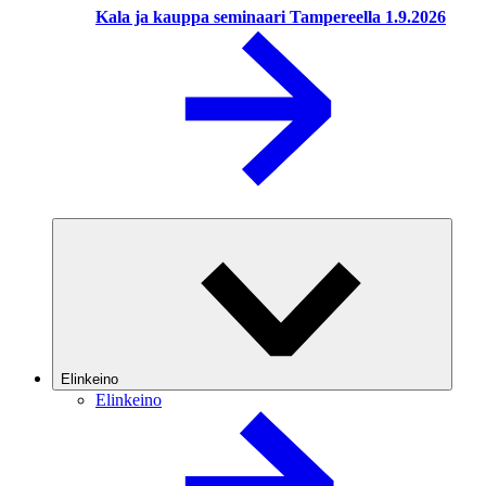
Kala ja kauppa seminaari Tampereella 1.9.2026
Elinkeino
Elinkeino