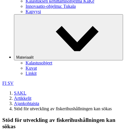
Kalastuksen kehittämisohjelma KaKe
Innovaatio-ohjelma: Tukala
Kapyysi
Materiaalit
Kalastusohjeet
Kuvat
Linkit
FI
SV
SAKL
Artikkelit
Ajankohtaista
Stöd för utveckling av fiskerihushållningen kan sökas
Stöd för utveckling av fiskerihushållningen kan
sökas