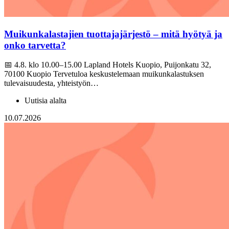
Muikunkalastajien tuottajajärjestö – mitä hyötyä ja
onko tarvetta?
📅 4.8. klo 10.00–15.00 Lapland Hotels Kuopio, Puijonkatu 32,
70100 Kuopio Tervetuloa keskustelemaan muikunkalastuksen
tulevaisuudesta, yhteistyön…
Uutisia alalta
10.07.2026