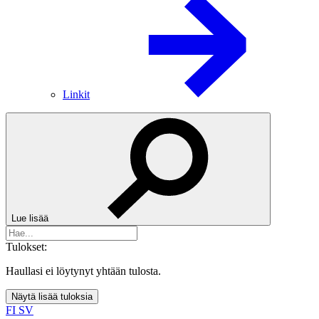
Linkit
Lue lisää
Tulokset:
Haullasi ei löytynyt yhtään tulosta.
Näytä lisää tuloksia
FI
SV