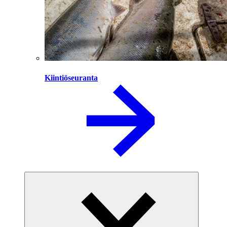
Kiintiöseuranta