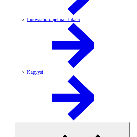
Innovaatio-ohjelma: Tukala
Kapyysi