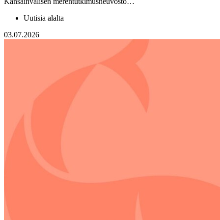
Kansainvälisen merentutkimusneuvosto…
Uutisia alalta
03.07.2026