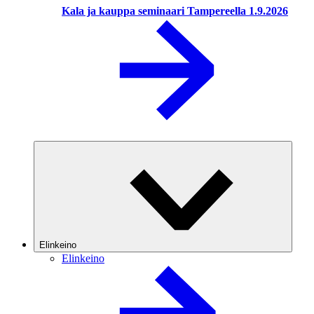
Kala ja kauppa seminaari Tampereella 1.9.2026
Elinkeino
Elinkeino