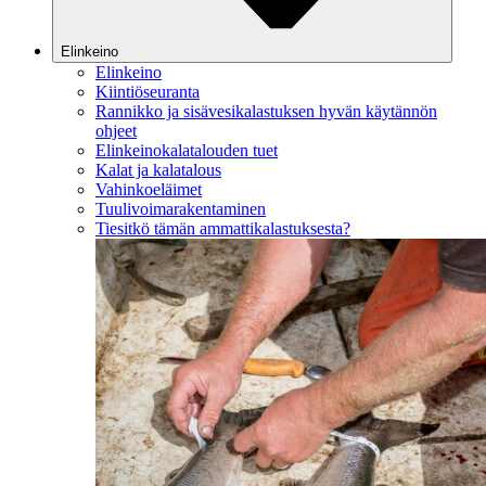
Elinkeino
Elinkeino
Kiintiöseuranta
Rannikko ja sisävesikalastuksen hyvän käytännön
ohjeet
Elinkeinokalatalouden tuet
Kalat ja kalatalous
Vahinkoeläimet
Tuulivoimarakentaminen
Tiesitkö tämän ammattikalastuksesta?