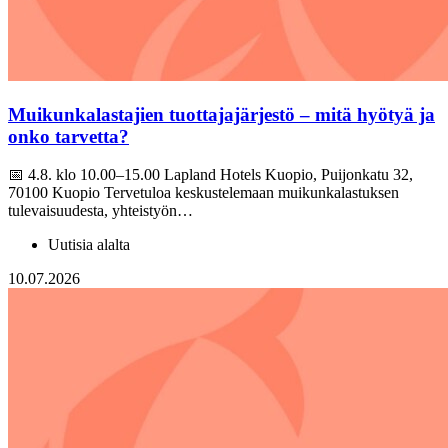
Muikunkalastajien tuottajajärjestö – mitä hyötyä ja
onko tarvetta?
📅 4.8. klo 10.00–15.00 Lapland Hotels Kuopio, Puijonkatu 32,
70100 Kuopio Tervetuloa keskustelemaan muikunkalastuksen
tulevaisuudesta, yhteistyön…
Uutisia alalta
10.07.2026