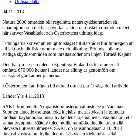
Uutisia alalta
04.11.2013
Natura 2000 områden blir regelrätta naturskyddsområden så
småningom och det här påverkar jakten och fisket i områdena. Det
här skriver Vasabladet och Österbottens tidning idag.
Tidningarna skriver att enligt förslaget till statsrådet blir tumregeln att
all jakt och allt fiske utom mete och pilkning förbjuds i alla nya
statliga skyddsområden som inrättas söder om linjen Torneå-Kajana.
Den här processen inleds i Egentliga Finland och kommer att
omfatta 670 000 hektar i landet när allting är genomfört om
statsrådet godkänner planerna.
I Österbotten kan frågan bli aktuell om ett par år sägs det i artikeln.
Lähde: Yle 4.11.2013
SAKL-kommentti: Ympäristöministeriö valmistelee jo Varsinais-
Suomen alueelle asetusta, joka kieltäisi metsästyksen ja toimella
luodaan käytännössä uusia hylkeidensuojelualueita. Vaarana on, että
samantyyppinen säätely tulee muille rannikkoalueille kuten yllä
olevasta uutisesta ilmenee. SAKL on lausunnossaan 2.10.2013
tiukasti vastustanut hylkeiden metsästyksen kieltämistä sekä