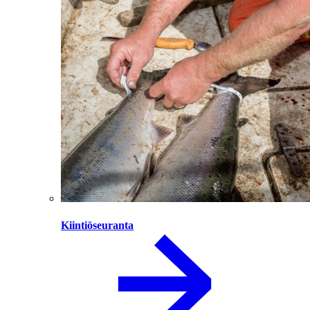
Kiintiöseuranta