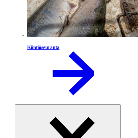
Kiintiöseuranta