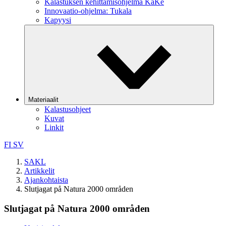
Kalastuksen kehittämisohjelma KaKe
Innovaatio-ohjelma: Tukala
Kapyysi
Materiaalit
Kalastusohjeet
Kuvat
Linkit
FI
SV
SAKL
Artikkelit
Ajankohtaista
Slutjagat på Natura 2000 områden
Slutjagat på Natura 2000 områden