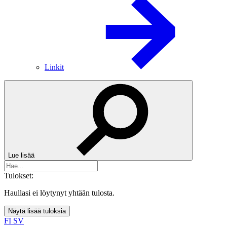
Linkit
Lue lisää
Tulokset:
Haullasi ei löytynyt yhtään tulosta.
Näytä lisää tuloksia
FI
SV