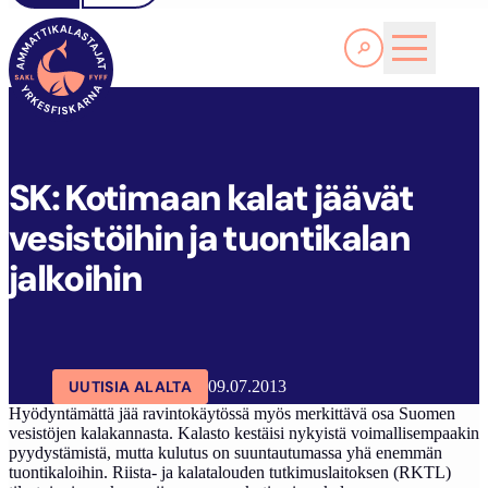
Lue lisää
S
K: KOTIMAAN KALAT JÄÄVÄT VESISTÖIHIN JA TUONTIKALAN JALKOIHIN
SAKL
ARTIKKELIT
AJANKOHTAISTA
SK: Kotimaan kalat jäävät
vesistöihin ja tuontikalan
jalkoihin
UUTISIA ALALTA
09.07.2013
Hyödyntämättä jää ravintokäytössä myös merkittävä osa Suomen
vesistöjen kalakannasta. Kalasto kestäisi nykyistä voimallisempaakin
pyydystämistä, mutta kulutus on suuntautumassa yhä enemmän
tuontikaloihin. Riista- ja kalatalouden tutkimuslaitoksen (RKTL)