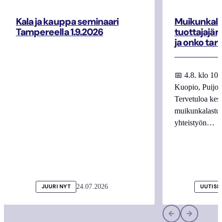
Kala ja kauppa seminaari
Muikunkala
Tampereella 1.9.2026
tuottajajär
ja onko tar
📅 4.8. klo 10
Kuopio, Puijo
Tervetuloa kes
muikunkalastuk
yhteistyön…
24.07.2026
JUURI NYT
UUTISI