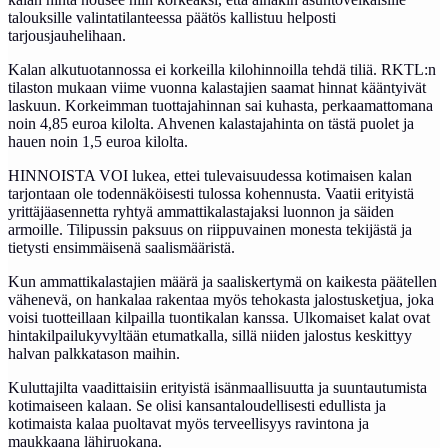
talouksille valintatilanteessa päätös kallistuu helposti
tarjousjauhelihaan.
Kalan alkutuotannossa ei korkeilla kilohinnoilla tehdä tiliä. RKTL:n
tilaston mukaan viime vuonna kalastajien saamat hinnat kääntyivät
laskuun. Korkeimman tuottajahinnan sai kuhasta, perkaamattomana
noin 4,85 euroa kilolta. Ahvenen kalastajahinta on tästä puolet ja
hauen noin 1,5 euroa kilolta.
HINNOISTA VOI lukea, ettei tulevaisuudessa kotimaisen kalan
tarjontaan ole todennäköisesti tulossa kohennusta. Vaatii erityistä
yrittäjäasennetta ryhtyä ammattikalastajaksi luonnon ja säiden
armoille. Tilipussin paksuus on riippuvainen monesta tekijästä ja
tietysti ensimmäisenä saalismääristä.
Kun ammattikalastajien määrä ja saaliskertymä on kaikesta päätellen
vähenevä, on hankalaa rakentaa myös tehokasta jalostusketjua, joka
voisi tuotteillaan kilpailla tuontikalan kanssa. Ulkomaiset kalat ovat
hintakilpailukyvyltään etumatkalla, sillä niiden jalostus keskittyy
halvan palkkatason maihin.
Kuluttajilta vaadittaisiin erityistä isänmaallisuutta ja suuntautumista
kotimaiseen kalaan. Se olisi kansantaloudellisesti edullista ja
kotimaista kalaa puoltavat myös terveellisyys ravintona ja
maukkaana lähiruokana.