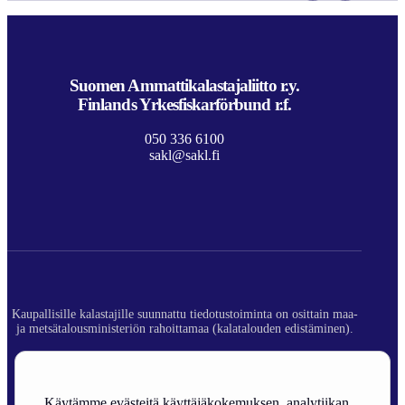
Suomen Ammattikalastajaliitto r.y.
Finlands Yrkesfiskarförbund r.f.
050 336 6100
sakl@sakl.fi
Kaupallisille kalastajille suunnattu tiedotustoiminta on osittain maa-
ja metsätalousministeriön rahoittamaa (kalatalouden edistäminen).
© 2026 Suomen Ammattikalastajaliitto ry.
Rekisteriseloste
Käytämme evästeitä käyttäjäkokemuksen, analytiikan