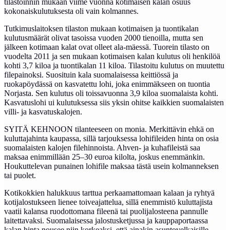
tilastoinnin mukaan viime vuonna kotimaisen kalan osuus
kokonaiskulutuksesta oli vain kolmannes.
Tutkimuslaitoksen tilaston mukaan kotimaisen ja tuontikalan
kulutusmäärät olivat tasoissa vuoden 2000 tienoilla, mutta sen
jälkeen kotimaan kalat ovat olleet ala-mäessä. Tuorein tilasto on
vuodelta 2011 ja sen mukaan kotimaisen kalan kulutus oli henkilöä
kohti 3,7 kiloa ja tuontikalan 11 kiloa. Tilastoitu kulutus on muutettu
filepainoksi. Suosituin kala suomalaisessa keittiössä ja
ruokapöydässä on kasvatettu lohi, joka enimmäkseen on tuontia
Norjasta. Sen kulutus oli toissavuonna 3,9 kiloa suomalaista kohti.
Kasvatuslohi ui kulutuksessa siis yksin ohitse kaikkien suomalaisten
villi- ja kasvatuskalojen.
SYITÄ KEHNOON tilanteeseen on monia. Merkittävin ehkä on
kuluttajahinta kaupassa, sillä tarjouksessa lohifileiden hinta on osia
suomalaisten kalojen filehinnoista. Ahven- ja kuhafileistä saa
maksaa enimmillään 25–30 euroa kilolta, joskus enemmänkin.
Houkuttelevan punainen lohifile maksaa tästä usein kolmanneksen
tai puolet.
Kotikokkien halukkuus tarttua perkaamattomaan kalaan ja ryhtyä
kotijalostukseen lienee toiveajattelua, sillä enemmistö kuluttajista
vaatii kalansa ruodottomana fileenä tai puolijalosteena pannulle
laitettavaksi. Suomalaisessa jalostusketjussa ja kauppaportaassa
kalan hinta nousee niin korkeaksi, että ainakin asuntovelkaisille