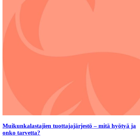
Muikunkalastajien tuottajajärjestö – mitä hyötyä ja
onko tarvetta?