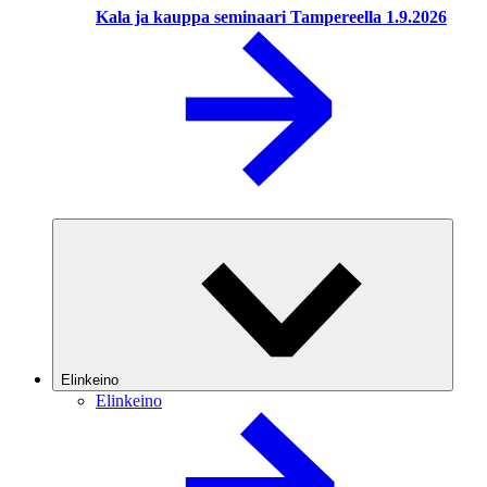
Kala ja kauppa seminaari Tampereella 1.9.2026
Elinkeino
Elinkeino