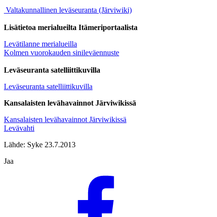
Valtakunnallinen leväseuranta (Järviwiki)
Lisätietoa merialueilta Itämeriportaalista
Levätilanne merialueilla
Kolmen vuorokauden sinileväennuste
Leväseuranta satelliittikuvilla
Leväseuranta satelliittikuvilla
Kansalaisten levähavainnot Järviwikissä
Kansalaisten levähavainnot Järviwikissä
Levävahti
Lähde: Syke 23.7.2013
Jaa