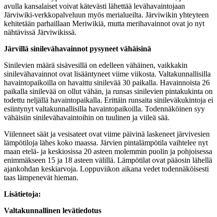
avulla kansalaiset voivat kätevästi lähettää levähavaintojaan
Järviwiki-verkkopalveluun myös merialueilta. Järviwikin yhteyteen
kehitetään parhaillaan Meriwikiä, mutta merihavainnot ovat jo nyt
nähtävissä Järviwikissä.
Järvillä sinilevähavainnot pysyneet vähäisinä
Sinilevien määrä sisävesillä on edelleen vähäinen, vaikkakin
sinilevähavainnot ovat lisääntyneet viime viikosta. Valtakunnallisilla
havaintopaikoilla on havaittu sinilevää 30 paikalla. Havainnoista 26
paikalla sinilevää on ollut vähän, ja runsas sinilevien pintakukinta on
todettu neljällä havaintopaikalla. Erittäin runsaita sinileväkukintoja ei
esiintynyt valtakunnallisilla havaintopaikoilla. Todennäköinen syy
vähäisiin sinilevähavaintoihin on tuulinen ja viileä sää.
Viilenneet säät ja vesisateet ovat viime päivinä laskeneet järvivesien
lämpötiloja lähes koko maassa. Järvien pintalämpötila vaihtelee nyt
maan etelä- ja keskiosissa 20 asteen molemmin puolin ja pohjoisessa
enimmäkseen 15 ja 18 asteen välillä. Lämpötilat ovat pääosin lähellä
ajankohdan keskiarvoja. Loppuviikon aikana vedet todennäköisesti
taas lämpenevät hieman.
Lisätietoja:
Valtakunnallinen levätiedotus