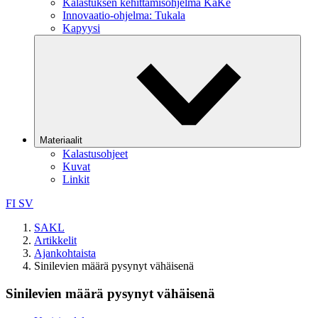
Kalastuksen kehittämisohjelma KaKe
Innovaatio-ohjelma: Tukala
Kapyysi
Materiaalit
Kalastusohjeet
Kuvat
Linkit
FI
SV
SAKL
Artikkelit
Ajankohtaista
Sinilevien määrä pysynyt vähäisenä
Sinilevien määrä pysynyt vähäisenä