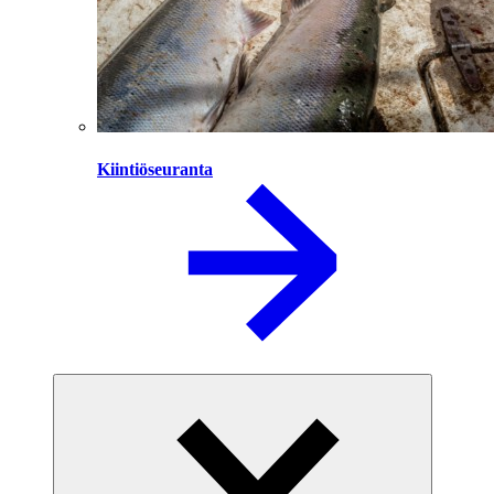
Kiintiöseuranta