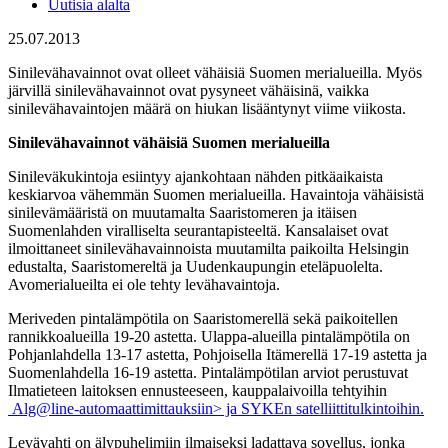
Uutisia alalta
25.07.2013
Sinilevähavainnot ovat olleet vähäisiä Suomen merialueilla. Myös
järvillä sinilevähavainnot ovat pysyneet vähäisinä, vaikka
sinilevähavaintojen määrä on hiukan lisääntynyt viime viikosta.
Sinilevähavainnot vähäisiä Suomen merialueilla
Sinileväkukintoja esiintyy ajankohtaan nähden pitkäaikaista
keskiarvoa vähemmän Suomen merialueilla. Havaintoja vähäisistä
sinilevämääristä on muutamalta Saaristomeren ja itäisen
Suomenlahden viralliselta seurantapisteeltä. Kansalaiset ovat
ilmoittaneet sinilevähavainnoista muutamilta paikoilta Helsingin
edustalta, Saaristomereltä ja Uudenkaupungin eteläpuolelta.
Avomerialueilta ei ole tehty levähavaintoja.
Meriveden pintalämpötila on Saaristomerellä sekä paikoitellen
rannikkoalueilla 19-20 astetta. Ulappa-alueilla pintalämpötila on
Pohjanlahdella 13-17 astetta, Pohjoisella Itämerellä 17-19 astetta ja
Suomenlahdella 16-19 astetta. Pintalämpötilan arviot perustuvat
Ilmatieteen laitoksen ennusteeseen, kauppalaivoilla tehtyihin
Alg@line-automaattimittauksiin> ja SYKEn satelliittitulkintoihin.
Levävahti on älypuhelimiin ilmaiseksi ladattava sovellus, jonka