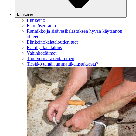
Elinkeino
Elinkeino
Kiintiöseuranta
Rannikko ja sisävesikalastuksen hyvän käytännön
ohjeet
Elinkeinokalatalouden tuet
Kalat ja kalatalous
Vahinkoeläimet
Tuulivoimarakentaminen
Tiesitkö tämän ammattikalastuksesta?