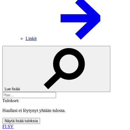
Linkit
Lue lisää
Tulokset:
Haullasi ei löytynyt yhtään tulosta.
Näytä lisää tuloksia
FI
SV