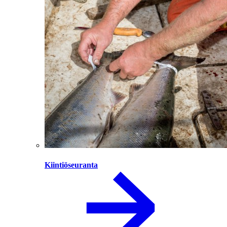
Kiintiöseuranta