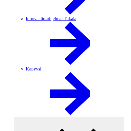
Innovaatio-ohjelma: Tukala
Kapyysi