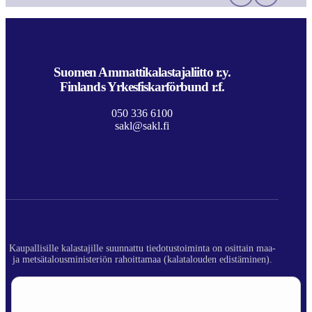
Suomen Ammattikalastajaliitto r.y.
Finlands Yrkesfiskarförbund r.f.
050 336 6100
sakl@sakl.fi
Kaupallisille kalastajille suunnattu tiedotustoiminta on osittain maa-
ja metsätalousministeriön rahoittamaa (kalatalouden edistäminen).
© 2026 Suomen Ammattikalastajaliitto ry.