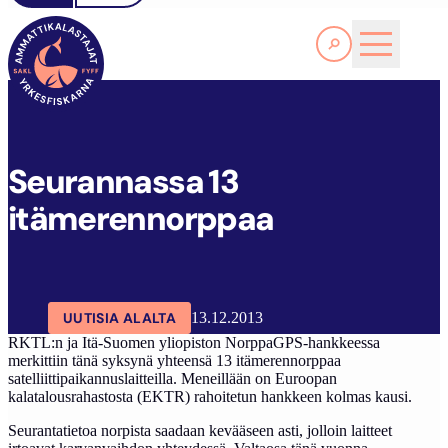
Lue lisää
S
EURANNASSA 13 ITÄMERENNORPPAA
SAKL
ARTIKKELIT
AJANKOHTAISTA
Seurannassa 13
itämerennorppaa
UUTISIA ALALTA
13.12.2013
RKTL:n ja Itä-Suomen yliopiston NorppaGPS-hankkeessa
merkittiin tänä syksynä yhteensä 13 itämerennorppaa
satelliittipaikannuslaitteilla. Meneillään on Euroopan
kalatalousrahastosta (EKTR) rahoitetun hankkeen kolmas kausi.
Seurantatietoa norpista saadaan kevääseen asti, jolloin laitteet