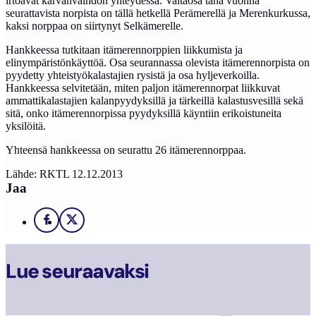
irtoavat karvanvaihdon yhteydessä. Valtaosa tänä vuonna
seurattavista norpista on tällä hetkellä Perämerellä ja Merenkurkussa,
kaksi norppaa on siirtynyt Selkämerelle.
Hankkeessa tutkitaan itämerennorppien liikkumista ja
elinympäristönkäyttöä. Osa seurannassa olevista itämerennorpista on
pyydetty yhteistyökalastajien rysistä ja osa hyljeverkoilla.
Hankkeessa selvitetään, miten paljon itämerennorpat liikkuvat
ammattikalastajien kalanpyydyksillä ja tärkeillä kalastusvesillä sekä
sitä, onko itämerennorpissa pyydyksillä käyntiin erikoistuneita
yksilöitä.
Yhteensä hankkeessa on seurattu 26 itämerennorppaa.
Lähde: RKTL 12.12.2013
Jaa
Facebook
X
Lue seuraavaksi