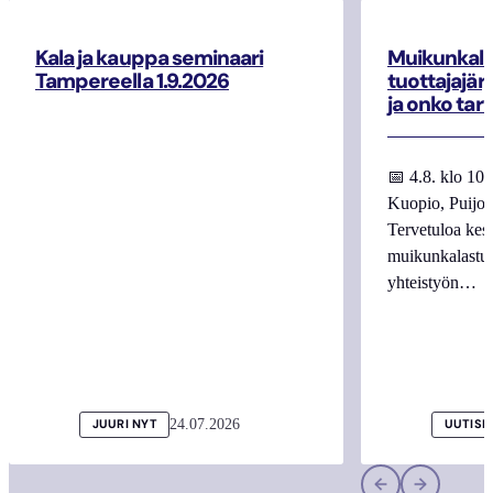
Kala ja kauppa seminaari
Muikunkala
Tampereella 1.9.2026
tuottajajär
ja onko tar
📅 4.8. klo 10
Kuopio, Puijo
Tervetuloa kes
muikunkalastuk
yhteistyön…
24.07.2026
JUURI NYT
UUTISI