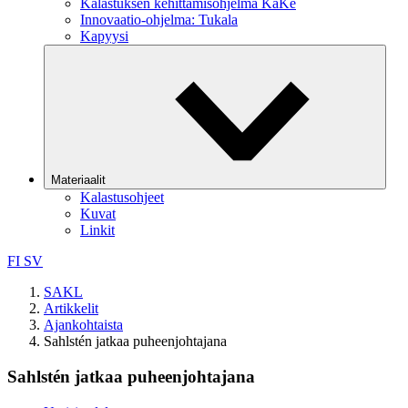
Kalastuksen kehittämisohjelma KaKe
Innovaatio-ohjelma: Tukala
Kapyysi
Materiaalit
Kalastusohjeet
Kuvat
Linkit
FI
SV
SAKL
Artikkelit
Ajankohtaista
Sahlstén jatkaa puheenjohtajana
Sahlstén jatkaa puheenjohtajana