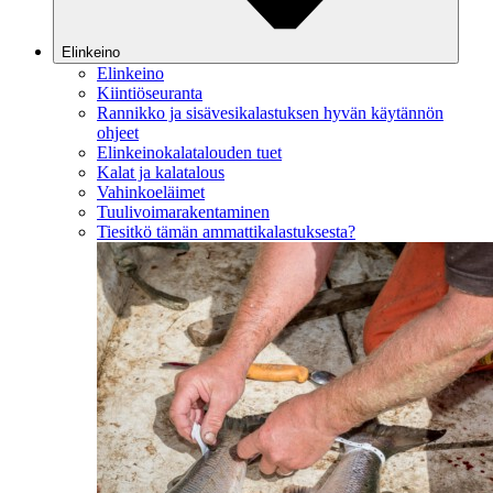
Elinkeino
Elinkeino
Kiintiöseuranta
Rannikko ja sisävesikalastuksen hyvän käytännön
ohjeet
Elinkeinokalatalouden tuet
Kalat ja kalatalous
Vahinkoeläimet
Tuulivoimarakentaminen
Tiesitkö tämän ammattikalastuksesta?