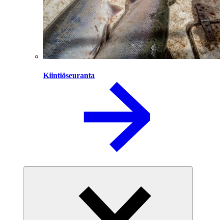
Kiintiöseuranta