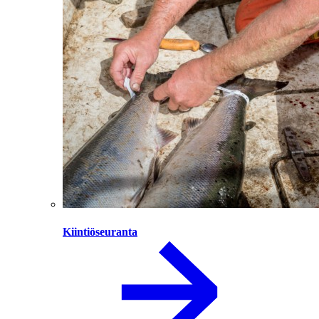
Kiintiöseuranta