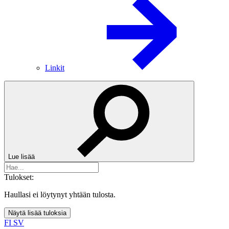
Linkit
Lue lisää
Tulokset:
Haullasi ei löytynyt yhtään tulosta.
Näytä lisää tuloksia
FI
SV