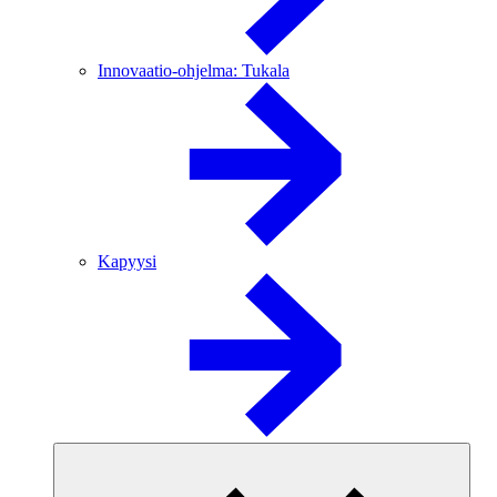
Innovaatio-ohjelma: Tukala
Kapyysi