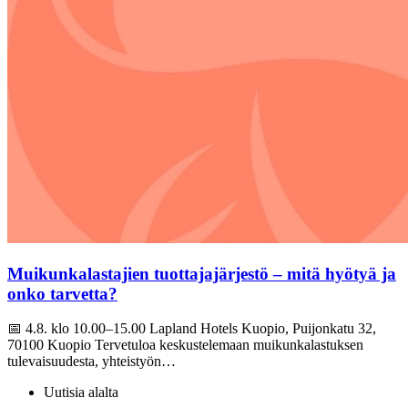
Muikunkalastajien tuottajajärjestö – mitä hyötyä ja
onko tarvetta?
📅 4.8. klo 10.00–15.00 Lapland Hotels Kuopio, Puijonkatu 32,
70100 Kuopio Tervetuloa keskustelemaan muikunkalastuksen
tulevaisuudesta, yhteistyön…
Uutisia alalta