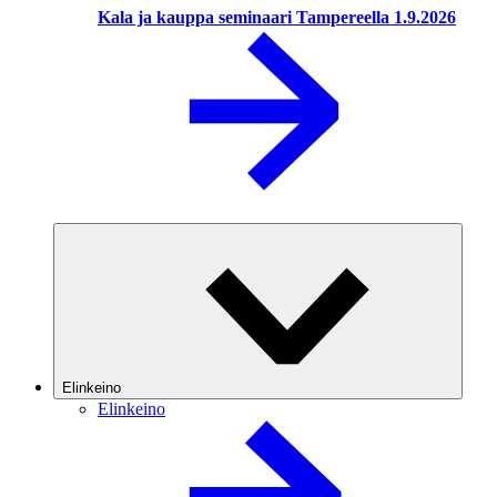
Kala ja kauppa seminaari Tampereella 1.9.2026
Elinkeino
Elinkeino