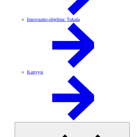
Innovaatio-ohjelma: Tukala
Kapyysi