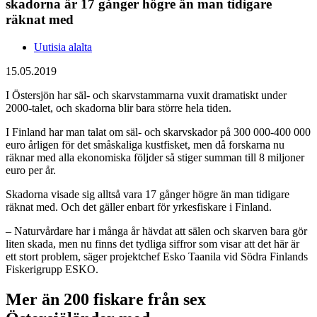
skadorna är 17 gånger högre än man tidigare
räknat med
Uutisia alalta
15.05.2019
I Östersjön har säl- och skarvstammarna vuxit dramatiskt under
2000-talet, och skadorna blir bara större hela tiden.
I Finland har man talat om säl- och skarvskador på 300 000-400 000
euro årligen för det småskaliga kustfisket, men då forskarna nu
räknar med alla ekonomiska följder så stiger summan till 8 miljoner
euro per år.
Skadorna visade sig alltså vara 17 gånger högre än man tidigare
räknat med. Och det gäller enbart för yrkesfiskare i Finland.
– Naturvårdare har i många år hävdat att sälen och skarven bara gör
liten skada, men nu finns det tydliga siffror som visar att det här är
ett stort problem, säger projektchef Esko Taanila vid Södra Finlands
Fiskerigrupp ESKO.
Mer än 200 fiskare från sex