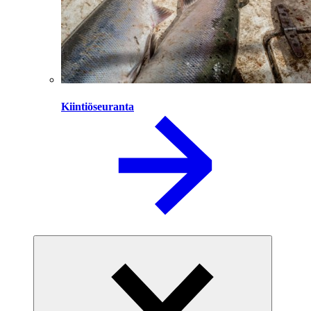
Kiintiöseuranta