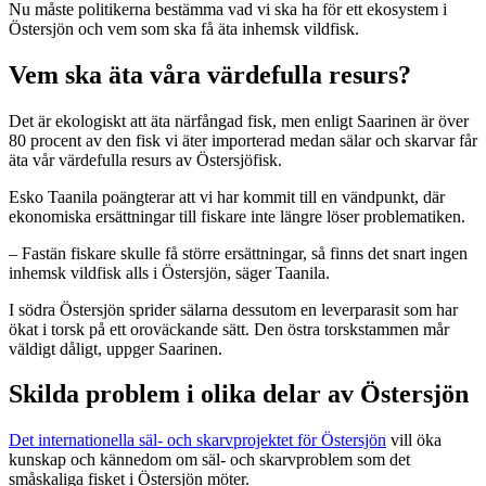
Nu måste politikerna bestämma vad vi ska ha för ett ekosystem i
Östersjön och vem som ska få äta inhemsk vildfisk.
Vem ska äta våra värdefulla resurs?
Det är ekologiskt att äta närfångad fisk, men enligt Saarinen är över
80 procent av den fisk vi äter importerad medan sälar och skarvar får
äta vår värdefulla resurs av Östersjöfisk.
Esko Taanila poängterar att vi har kommit till en vändpunkt, där
ekonomiska ersättningar till fiskare inte längre löser problematiken.
– Fastän fiskare skulle få större ersättningar, så finns det snart ingen
inhemsk vildfisk alls i Östersjön, säger Taanila.
I södra Östersjön sprider sälarna dessutom en leverparasit som har
ökat i torsk på ett oroväckande sätt. Den östra torskstammen mår
väldigt dåligt, uppger Saarinen.
Skilda problem i olika delar av Östersjön
Det internationella säl- och skarvprojektet för Östersjön
vill öka
kunskap och kännedom om säl- och skarvproblem som det
småskaliga fisket i Östersjön möter.