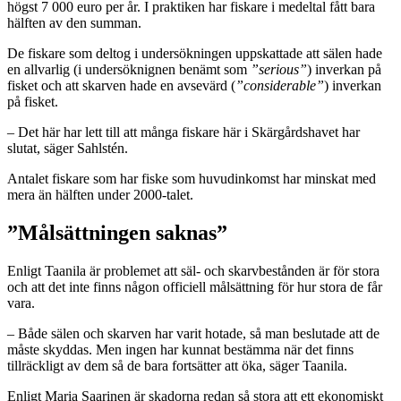
högst 7 000 euro per år. I praktiken har fiskare i medeltal fått bara
hälften av den summan.
De fiskare som deltog i undersökningen uppskattade att sälen hade
en allvarlig (i undersöknignen benämt som
”serious”
) inverkan på
fisket och att skarven hade en avsevärd (
”considerable”
) inverkan
på fisket.
– Det här har lett till att många fiskare här i Skärgårdshavet har
slutat, säger Sahlstén.
Antalet fiskare som har fiske som huvudinkomst har minskat med
mera än hälften under 2000-talet.
”Målsättningen saknas”
Enligt Taanila är problemet att säl- och skarvbestånden är för stora
och att det inte finns någon officiell målsättning för hur stora de får
vara.
– Både sälen och skarven har varit hotade, så man beslutade att de
måste skyddas. Men ingen har kunnat bestämma när det finns
tillräckligt av dem så de bara fortsätter att öka, säger Taanila.
Enligt Maria Saarinen är skadorna redan så stora att ett ekonomiskt