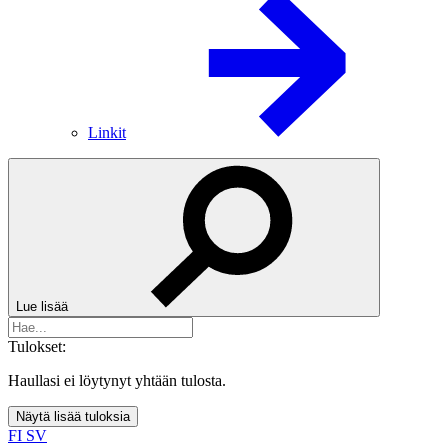
Linkit
Lue lisää
Tulokset:
Haullasi ei löytynyt yhtään tulosta.
Näytä lisää tuloksia
FI
SV