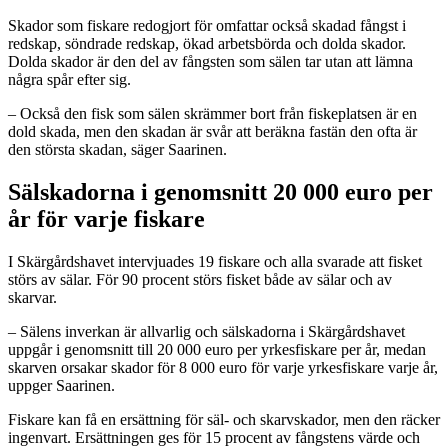
Skador som fiskare redogjort för omfattar också skadad fångst i
redskap, söndrade redskap, ökad arbetsbörda och dolda skador.
Dolda skador är den del av fångsten som sälen tar utan att lämna
några spår efter sig.
– Också den fisk som sälen skrämmer bort från fiskeplatsen är en
dold skada, men den skadan är svår att beräkna fastän den ofta är
den största skadan, säger Saarinen.
Sälskadorna i genomsnitt 20 000 euro per
år för varje fiskare
I Skärgårdshavet intervjuades 19 fiskare och alla svarade att fisket
störs av sälar. För 90 procent störs fisket både av sälar och av
skarvar.
– Sälens inverkan är allvarlig och sälskadorna i Skärgårdshavet
uppgår i genomsnitt till 20 000 euro per yrkesfiskare per år, medan
skarven orsakar skador för 8 000 euro för varje yrkesfiskare varje år,
uppger Saarinen.
Fiskare kan få en ersättning för säl- och skarvskador, men den räcker
ingenvart. Ersättningen ges för 15 procent av fångstens värde och