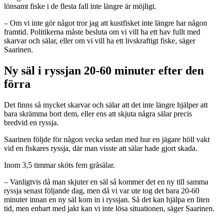
lönsamt fiske i de flesta fall inte längre är möjligt.
– Om vi inte gör något tror jag att kustfisket inte längre har någon
framtid. Politikerna måste besluta om vi vill ha ett hav fullt med
skarvar och sälar, eller om vi vill ha ett livskraftigt fiske, säger
Saarinen.
Ny säl i ryssjan 20-60 minuter efter den
förra
Det finns så mycket skarvar och sälar att det inte längre hjälper att
bara skrämma bort dem, eller ens att skjuta några sälar precis
bredvid en ryssja.
Saarinen följde för någon vecka sedan med hur en jägare höll vakt
vid en fiskares ryssja, där man visste att sälar hade gjort skada.
Inom 3,5 timmar sköts fem gråsälar.
– Vanligtvis då man skjuter en säl så kommer det en ny till samma
ryssja senast följande dag, men då vi var ute tog det bara 20-60
minuter innan en ny säl kom in i ryssjan. Så det kan hjälpa en liten
tid, men enbart med jakt kan vi inte lösa situationen, säger Saarinen.