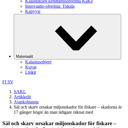
Kalastuksen kehittämisohjelma KaKe
Innovaatio-ohjelma: Tukala
Kapyysi
Materiaalit
Kalastusohjeet
Kuvat
Linkit
FI
SV
SAKL
Artikkelit
Ajankohtaista
Säl och skarv orsakar miljonskador för fiskare – skadorna är
17 gånger högre än man tidigare räknat med
Säl och skarv orsakar miljonskador för fiskare –