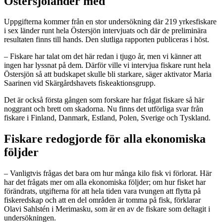
Östersjöländer med
Uppgifterna kommer från en stor undersökning där 219 yrkesfiskare
i sex länder runt hela Östersjön intervjuats och där de preliminära
resultaten finns till hands. Den slutliga rapporten publiceras i höst.
– Fiskare har talat om det här redan i tjugo år, men vi känner att
ingen har lyssnat på dem. Därför ville vi intervjua fiskare runt hela
Östersjön så att budskapet skulle bli starkare, säger aktivator Maria
Saarinen vid Skärgårdshavets fiskeaktionsgrupp.
Det är också första gången som forskare har frågat fiskare så här
noggrant och brett om skadorna. Nu finns det utförliga svar från
fiskare i Finland, Danmark, Estland, Polen, Sverige och Tyskland.
Fiskare redogjorde för alla ekonomiska
följder
– Vanligtvis frågas det bara om hur många kilo fisk vi förlorat. Här
har det frågats mer om alla ekonomiska följder; om hur fisket har
förändrats, utgifterna för att hela tiden vara tvungen att flytta på
fiskeredskap och att en del områden är tomma på fisk, förklarar
Olavi Sahlstén i Merimasku, som är en av de fiskare som deltagit i
undersökningen.