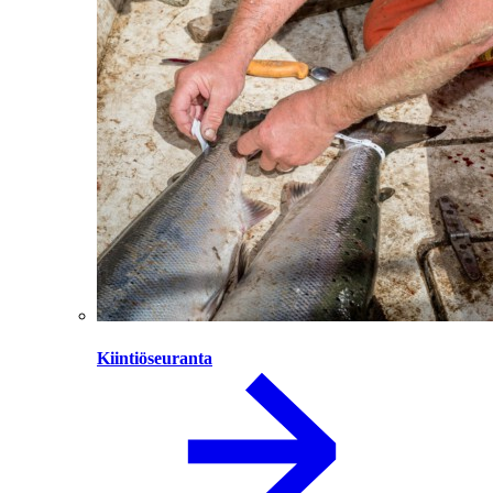
Kiintiöseuranta