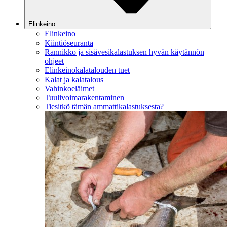
Elinkeino
Elinkeino
Kiintiöseuranta
Rannikko ja sisävesikalastuksen hyvän käytännön
ohjeet
Elinkeinokalatalouden tuet
Kalat ja kalatalous
Vahinkoeläimet
Tuulivoimarakentaminen
Tiesitkö tämän ammattikalastuksesta?