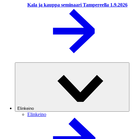
Kala ja kauppa seminaari Tampereella 1.9.2026
Elinkeino
Elinkeino