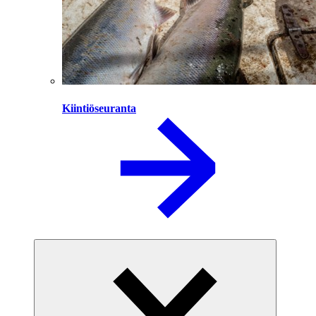
Kiintiöseuranta