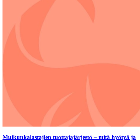
Muikunkalastajien tuottajajärjestö – mitä hyötyä ja