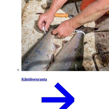
Kiintiöseuranta