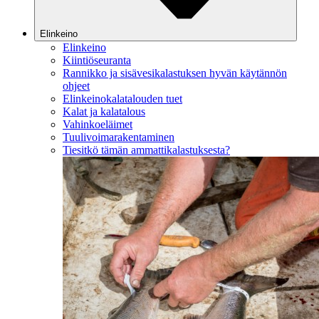
Elinkeino
Elinkeino
Kiintiöseuranta
Rannikko ja sisävesikalastuksen hyvän käytännön
ohjeet
Elinkeinokalatalouden tuet
Kalat ja kalatalous
Vahinkoeläimet
Tuulivoimarakentaminen
Tiesitkö tämän ammattikalastuksesta?