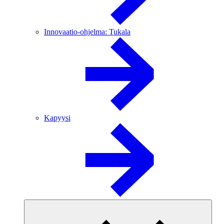
Innovaatio-ohjelma: Tukala
Kapyysi