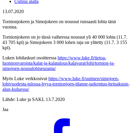
Uutisia alalta
13.07.2020
Tornionjokeen ja Simojokeen on noussut runsaasti lohta tänä
vuonna.
Tornionjokeen on jo tässä vaiheessa noussut yli 40 000 lohta (11.7.
43 705 kpl) ja Simojokeen 3 000 lohen raja on ylitetty (11.7. 3 155
kpl).
Luken lohilaskuri osoitteessa
https://www.luke.fi/tietoa-
luonnonvaroista/kalat-ja-kalatalous/kalavarat/lohi/tornion-ja-
simojoen-nousulohiseuranta/
Myös Luke verkkosivut
https://www.luke.fi/uutinen/simojoen-
lohivuodesta-tulossa-hyva-tornionjoen-tilanne-tarkentuu-heinakuun-
alun-kuluessa/
Lähde: Luke ja SAKL 13.7.2020
Jaa