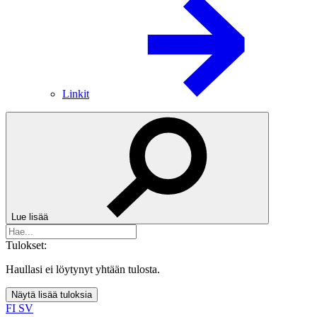
Linkit
Lue lisää
Tulokset:
Haullasi ei löytynyt yhtään tulosta.
Näytä lisää tuloksia
FI
SV