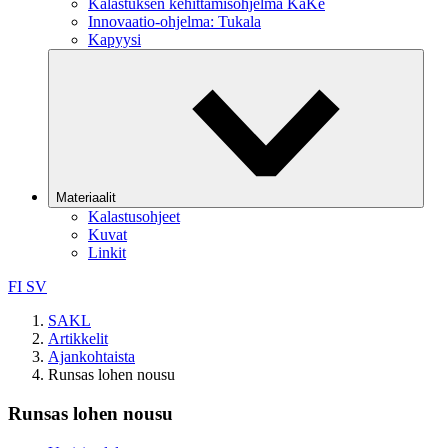
Kalastuksen kehittämisohjelma KaKe
Innovaatio-ohjelma: Tukala
Kapyysi
Materiaalit
Kalastusohjeet
Kuvat
Linkit
FI
SV
SAKL
Artikkelit
Ajankohtaista
Runsas lohen nousu
Runsas lohen nousu