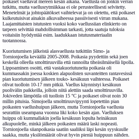
poikaset vaeltavat mereen kesän aikana. Vaellusta on jonkin verran
tutkittu, mutta vaellusrytmiikkaa ei ole perusteellisesti selvitetty.
Menetelmät ja johtopäätökset vaihtelevat ja on oletettu, että poikaset
kulkeutuisivat ainakin alkuvaiheessa passiivisesti virran mukana.
Laajamittaisten istutusten vuoksi koko vaellussiian elinkierto on
tarpeen selvittää mahdollisimman tarkasti, jotta saatuja tuloksia
voitaisiin hyödyntää esim. laadukkaan istutusmateriaalin
tuotannossa.
Kuoriutumisen jälkeistä alasvaellusta tutkittiin Simo- ja
Tornionjoella keväällä 2005-2008. Poikasia pyydettiin sekä joen
keskellä olleella smolttiruuvilla että rannoilta tiheäsilmäisellä lipolla.
Lippoaminen osoitti, että vastakuoriutuneita poikasia oli
kummassakin joessa koskien alapuolisten suvanteitten rantavesissä
pian kuoriutumisen jälkeen touko- kesäkuun vaihteessa. Poikaset
olivat tuolloin 10-17 mm pitkiä. Vaellus käynnistyi kesäkuun
puolivälin paikkeilla, jolloin niitä alettiin saada smolttiruuvilla.
Jokiveden lämpötila oli tuolloin 15 °C ja poikaset olivat noin 30
millin pituisia. Simojoella smolttiruuvipyynti lopetettiin pian
poikasten vaellushuipun jälkeen, mutta Tornionjoella vaellusta
seurattiin useampana vuonna liki koko kesän ajan. Vaelluksen
huippu oli kummallakin joella kesäkuun lopulta heinäkuun
alkupuolelle, minkä jälkeen poikasten määrä laski nopeasti.
Tornionjoella siianpoikasia saatiin saaliiksi läpi kesän syyskuulle
saakka, mutta yksilömäärät olivat hyvin pieniä huippuun nähden.