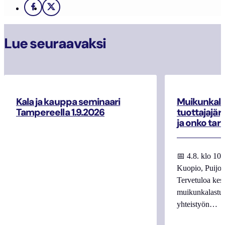
Facebook
X
Lue seuraavaksi
Kala ja kauppa seminaari
Muikunkala
Tampereella 1.9.2026
tuottajajär
ja onko tar
📅 4.8. klo 10
Kuopio, Puijo
Tervetuloa kes
muikunkalastuk
yhteistyön…