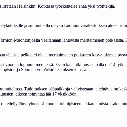
iirretään Helsinkiin. Kotkassa työskentelee enää yksi työntekijä.
jelylaitoksille ja suunnitteilla olevan Luonnonvarakeskuksen alueellis
 Tornion-Muonionjoelta vaeltamaan lähtevistä meritaimenen poikasista.
 tällaista pelkoa ei ole ja meritaimenen poikasten kasvatuksesta pys
 ensi vuoden loppuun mennessä. Evon kalatutkimusasemalla on 14 työn
yliopiston ja Suomen ympäristökeskuksen kanssa.
uunnitelmaa. Tutkimuksen pääpaikkoja vahvistetaan ja tehtäviä on kesk
tusten jälkeen toimintaa jää 17 yksikköön.
iö on edellyttänyt yhteensä kuuden toimipisteen lakkauttamista. Lakkaut