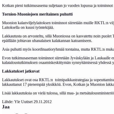
Kotkan pieni tutkimusasema suljetaan jo vuoden lopussa ja toiminnot s
Tornion-Muoniojoen meritaimen puhutti
Muonion kalanviljelylaitoksen toiminnot siirretään muille RKTL:n vil
Laitoksella on kuusi työntekijää.
Lakkautusta on arvosteltu, sillä Muoniossa on kasvatettu noin puolet
epäillään johtavan uhanalaisen kalakannan katoamiseen.
Asia puhutti myös koordinaatioryhmää torstaina, mutta RKTL:n mukaan
Evon tutkimusaseman toiminnot siirretään Jyväskylään ja Laukaalle
kalataloustutkimuksen osaamiskeskittymän synnyttämisessä yhdessä 
Lakkatukset jatkuvat
Lakkautukset ovat osa RKTL:n toimipaikkastrategiaa ja sopeuttamiss
lakkauttanut 17 pienempää yksikköä. Evon, Kotkan ja Muonion lakkau
Lisää lakkautuksia on vielä tulossa, sillä maa- ja metsätalousminister
Lähde: Yle Uutiset 29.11.2012
Jaa