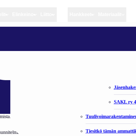
lit
Elinkeino
Liitto
MSC
Hankkeet
Materiaalit
Artikkelit
Elinkeino
Liitto
RKTL KARSII JÄLLEEN TOIMIPAIKKOJAAN
Ajankohtaista
Kiintiöseuranta
Organisaat
Blogit
Rannikko ja sisävesikal
Liiton vast
n toimipaikkojaan
Heikin horisontista
Elinkeinokalatalouden t
Jäsenjärje
Kalat ja kalatalous
Jäsenhak
Vahinkoeläimet
SAKL ry 4
Tuulivoimarakentamine
aistamista. Toimipaikkojen määrä karsitaan alle kahteenkymmeneen. Lakk
Tiesitkö tämän ammattik
itelmat eikä valtionhallinnon alueellistamisen koordinaatioryhmä laita