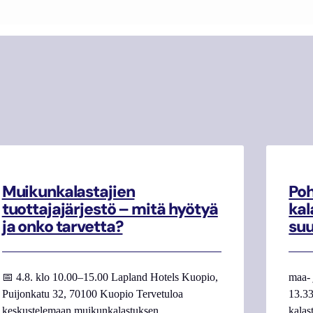
Muikunkalastajien
Poh
tuottajajärjestö – mitä hyötyä
kal
ja onko tarvetta?
su
📅 4.8. klo 10.00–15.00 Lapland Hotels Kuopio,
maa- 
Puijonkatu 32, 70100 Kuopio Tervetuloa
13.33
keskustelemaan muikunkalastuksen
kalas