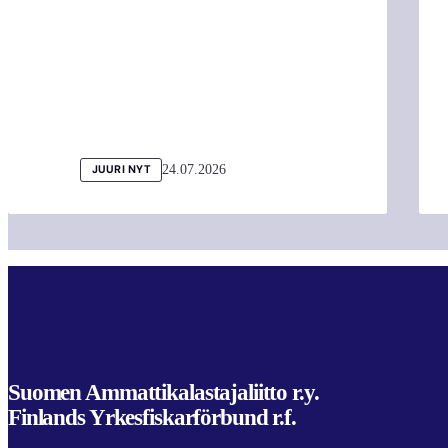
24.07.2026
JUURI NYT
Suomen Ammattikalastajaliitto r.y.
Finlands Yrkesfiskarförbund r.f.