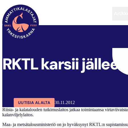
Artikke
SAKL
ARTIKKELIT
AJANKOHTAISTA
RKTL karsii jällee
UUTISIA ALALTA
30.11.2012
Riista- ja kalatalouden tutkimuslaitos jatkaa toimintaansa virtaviiv
kalanviljelylaitos.
Maa- ja metsätalousministeriö on jo hyväksynyt RKTL:n supistamissuunn