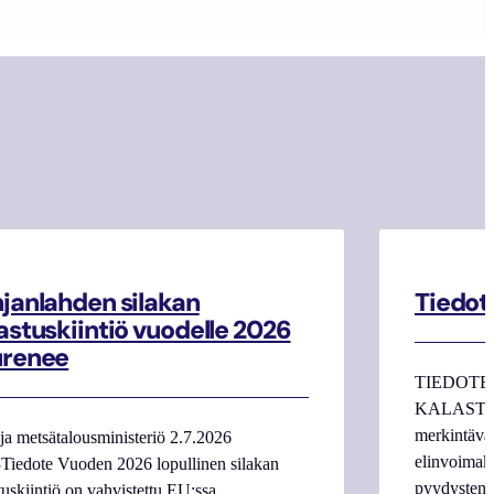
janlahden silakan
Tiedot
astuskiintiö vuodelle 2026
urenee
TIEDOTE
KALASTAJI
merkintäva
ja metsätalousministeriö 2.7.2026
elinvoimake
Tiedote Vuoden 2026 lopullinen silakan
pyydysten m
tuskiintiö on vahvistettu EU:ssa