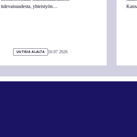
tulevaisuudesta, yhteistyön…
Kans
10.07.2026
UUTISIA ALALTA