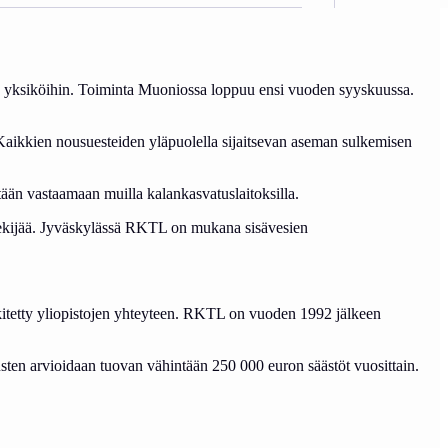
iin yksiköihin. Toiminta Muoniossa loppuu ensi vuoden syyskuussa.
 Kaikkien nousuesteiden yläpuolella sijaitsevan aseman sulkemisen
ytään vastaamaan muilla kalankasvatuslaitoksilla.
tekijää. Jyväskylässä RKTL on mukana sisävesien
itetty yliopistojen yhteyteen. RKTL on vuoden 1992 jälkeen
usten arvioidaan tuovan vähintään 250 000 euron säästöt vuosittain.