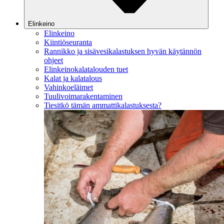
Elinkeino
Elinkeino
Kiintiöseuranta
Rannikko ja sisävesikalastuksen hyvän käytännön
ohjeet
Elinkeinokalatalouden tuet
Kalat ja kalatalous
Vahinkoeläimet
Tuulivoimarakentaminen
Tiesitkö tämän ammattikalastuksesta?