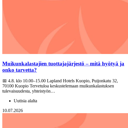
Muikunkalastajien tuottajajärjestö – mitä hyötyä ja
onko tarvetta?
📅 4.8. klo 10.00–15.00 Lapland Hotels Kuopio, Puijonkatu 32,
70100 Kuopio Tervetuloa keskustelemaan muikunkalastuksen
tulevaisuudesta, yhteistyön…
Uutisia alalta
10.07.2026