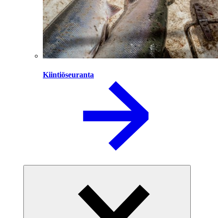
Kiintiöseuranta