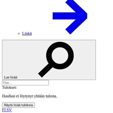
Linkit
Lue lisää
Tulokset:
Haullasi ei löytynyt yhtään tulosta.
Näytä lisää tuloksia
FI
SV