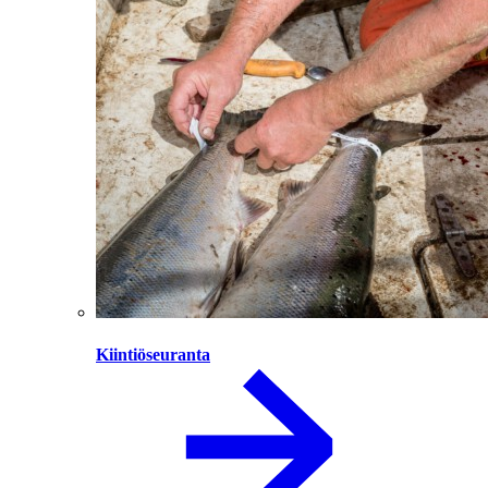
Kiintiöseuranta