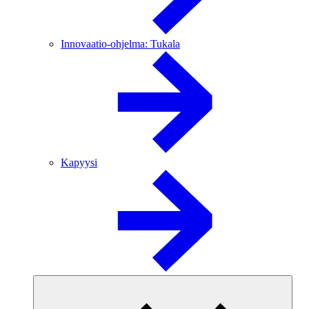
Innovaatio-ohjelma: Tukala
Kapyysi