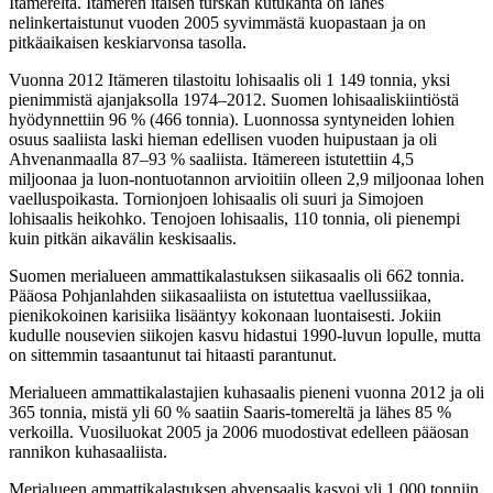
Itämereltä. Itämeren itäisen turskan kutukanta on lähes
nelinkertaistunut vuoden 2005 syvimmästä kuopastaan ja on
pitkäaikaisen keskiarvonsa tasolla.
Vuonna 2012 Itämeren tilastoitu lohisaalis oli 1 149 tonnia, yksi
pienimmistä ajanjaksolla 1974–2012. Suomen lohisaaliskiintiöstä
hyödynnettiin 96 % (466 tonnia). Luonnossa syntyneiden lohien
osuus saaliista laski hieman edellisen vuoden huipustaan ja oli
Ahvenanmaalla 87–93 % saaliista. Itämereen istutettiin 4,5
miljoonaa ja luon-nontuotannon arvioitiin olleen 2,9 miljoonaa lohen
vaelluspoikasta. Tornionjoen lohisaalis oli suuri ja Simojoen
lohisaalis heikohko. Tenojoen lohisaalis, 110 tonnia, oli pienempi
kuin pitkän aikavälin keskisaalis.
Suomen merialueen ammattikalastuksen siikasaalis oli 662 tonnia.
Pääosa Pohjanlahden siikasaaliista on istutettua vaellussiikaa,
pienikokoinen karisiika lisääntyy kokonaan luontaisesti. Jokiin
kudulle nousevien siikojen kasvu hidastui 1990-luvun lopulle, mutta
on sittemmin tasaantunut tai hitaasti parantunut.
Merialueen ammattikalastajien kuhasaalis pieneni vuonna 2012 ja oli
365 tonnia, mistä yli 60 % saatiin Saaris-tomereltä ja lähes 85 %
verkoilla. Vuosiluokat 2005 ja 2006 muodostivat edelleen pääosan
rannikon kuhasaaliista.
Merialueen ammattikalastuksen ahvensaalis kasvoi yli 1 000 tonniin