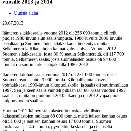
vuosille 2013 ja 2014
Uutisia alalta
23.07.2013
Itämeren silakkasaalis vuonna 2012 oli 256 000 tonnia eli reilu
puolet 1980-luvun alun saalishuipusta. 1980-luvulta 2000-luvulle
pääaltaan ja Suomenlahden silakkakanta heikentyi, mutta
Selkämeren ja Riianlahden kannat vahvistuivat. Vuonna 2012
Suomen silakkasaalis, josta 80 % saatiin Selkämereltä, oli 117 700
tonnia. Selkämeren saalis, josta suomalaisten osuus oli 94 000
tonnia, oli suurin tarkastelujaksolla 1980–2012.
Itämeren kilohailisaalis vuonna 2012 oli 231 000 tonnia, mistä
Suomen osuus kattoi 9 000 tonnia. Kilohailikanta kasvoi
voimakkaasti 1990-luvun alkupuoliskolla, ja saalis oli suurimmillaan
1997. Sen jälkeen saalis vaihteli pitkään 60–80 %:ssa vuoden 1997
saaliista, mutta on pudonnut 2010 alkaen ja oli 2012 vajaa puolet
huippuvuoden saaliista.
Vuonna 2012 Itämerestä kalastettiin turskaa virallisten
kalastustilastojen mukaan 68 000 tonnia, mistä itäisen kannan osuus
oli 51 000 ja läntisen kannan osuus 17 000 tonnia. Suomen
turskasaalis, 1 461 tonnia, pyydettiin keskiseltä ja eteläiseltä