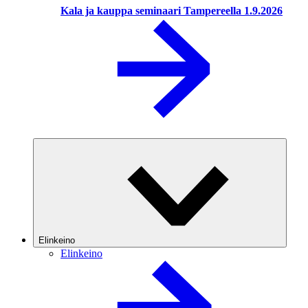
Kala ja kauppa seminaari Tampereella 1.9.2026
Elinkeino
Elinkeino