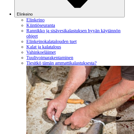
Elinkeino
Elinkeino
Kiintiöseuranta
Rannikko ja sisävesikalastuksen hyvän käytännön
ohjeet
Elinkeinokalatalouden tuet
Kalat ja kalatalous
Vahinkoeläimet
Tuulivoimarakentaminen
Tiesitkö tämän ammattikalastuksesta?