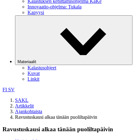
Kalastuksen kehittämisohjelma KaKe
Innovaatio-ohjelma: Tukala
Kapyysi
Materiaalit
Kalastusohjeet
Kuvat
Linkit
FI
SV
SAKL
Artikkelit
Ajankohtaista
Ravustuskausi alkaa tänään puoliltapäivin
Ravustuskausi alkaa tänään puoliltapäivin