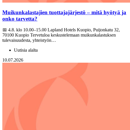
Muikunkalastajien tuottajajärjestö – mitä hyötyä ja
onko tarvetta?
📅 4.8. klo 10.00–15.00 Lapland Hotels Kuopio, Puijonkatu 32,
70100 Kuopio Tervetuloa keskustelemaan muikunkalastuksen
tulevaisuudesta, yhteistyön…
Uutisia alalta
10.07.2026