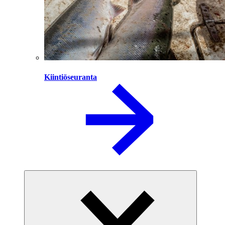
Kiintiöseuranta