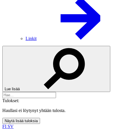
Linkit
Lue lisää
Tulokset:
Haullasi ei löytynyt yhtään tulosta.
Näytä lisää tuloksia
FI
SV