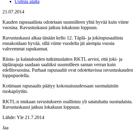
Uutisia alalta
21.07.2014
Kauden rapusaaliista odotetaan suunnilleen yhtä hyvää kuin viime
vuosina. Ravustuskausi jatkuu lokakuun loppuun.
Ravustuskausi alkaa tänään kello 12. Täplä- ja jokirapusaaliista
ennakoidaan hyvää, sillä viime vuodelta jäi aiempia vuosia
vahvemmat rapukannat.
Riista- ja kalatalouden tutkimuslaitos RKTL arvioi, että joki- ja
täplärapuja saadaan saaliiksi suunnilleen saman verran kuin
edellisvuosina. Parhaat rapusaaliit ovat odotettavissa ravustuskauden
loppupuolella.
Kotimaan rapusaalis päätyy kokonaisuudessaan suomalaisiin
ruokapöytiin.
RKTL:n mukaan ravustukseen osallistuu yli satatuhatta suomalaista.
Ravustuskausi jatkuu lokakuun loppuun.
Lähde: Yle 21.7.2014
Jaa