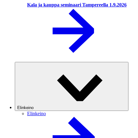
Kala ja kauppa seminaari Tampereella 1.9.2026
Elinkeino
Elinkeino