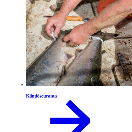
Kiintiöseuranta