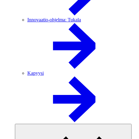
Innovaatio-ohjelma: Tukala
Kapyysi