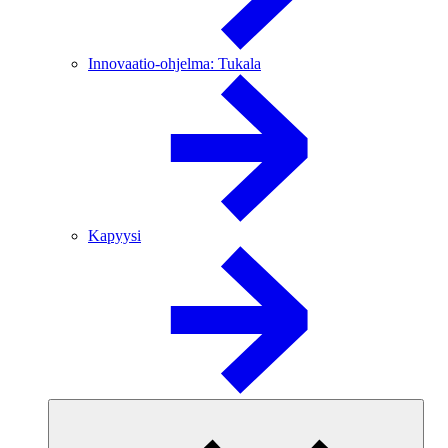
Innovaatio-ohjelma: Tukala
Kapyysi