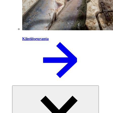
Kiintiöseuranta