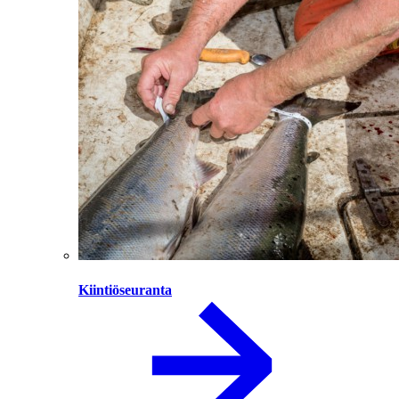
Kiintiöseuranta