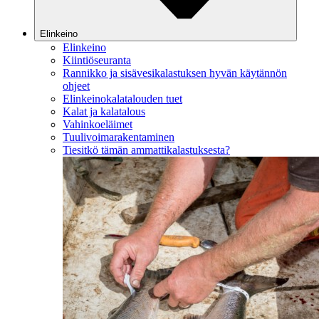
Elinkeino
Elinkeino
Kiintiöseuranta
Rannikko ja sisävesikalastuksen hyvän käytännön
ohjeet
Elinkeinokalatalouden tuet
Kalat ja kalatalous
Vahinkoeläimet
Tuulivoimarakentaminen
Tiesitkö tämän ammattikalastuksesta?