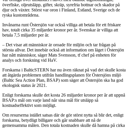
överfiske, oljeutsläpp, gifter, skräp, syrefria bottnar och skador på
djur och växter. Störst var oron i Finland, Estland, Sverige och de
ryska kustområdena.
Invånarna runt Östersjön var också villiga att betala för ett friskare
hav, totalt cirka 35 miljarder kronor per år. Svenskar är villiga att
betala 7,5 miljarder per år.
– Det visar att människor är oroade för miljön och tar frågan på
största allvar. Det innebär också att information om läget i Östersjön
har nått människor, säger Mats Svensson, tf chef på enheten för
analys och forskning vid HaV.
Forskarna i BalticSTERN har nu även räknat på vad det skulle kosta
att åtgärda problemen utifrån handlingsplanen för Östersjöns miljö
(Baltic Sea Action Plan, BSAP) som säger att Östersjön ska ha god
ekologisk status år 2021.
Enligt forskarna skulle det kosta 26 miljarder kronor per år att uppnå
BSAP:s mål om varje land når sina mål för utsläpp så
kostnadseffektivt som möjligt.
Om resurserna istället satsas där de gör störst nytta så blir det, enligt
forskarna, betydligt billigare och går snabbare att nå de
gemensamma målen. Den totala kostnaden skulle då hamna på cirka