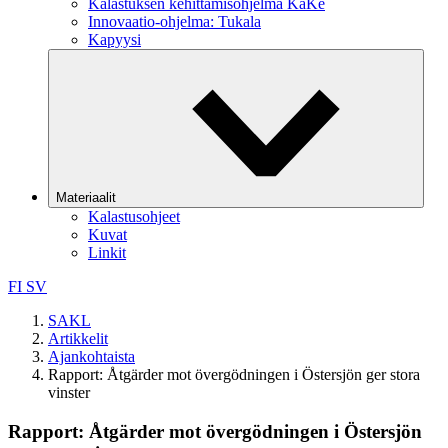
Kalastuksen kehittämisohjelma KaKe
Innovaatio-ohjelma: Tukala
Kapyysi
Materiaalit
Kalastusohjeet
Kuvat
Linkit
FI
SV
SAKL
Artikkelit
Ajankohtaista
Rapport: Åtgärder mot övergödningen i Östersjön ger stora
vinster
Rapport: Åtgärder mot övergödningen i Östersjön