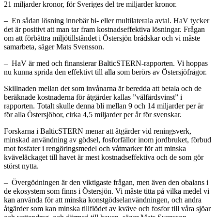
21 miljarder kronor, för Sveriges del tre miljarder kronor.
– En sådan lösning innebär bi- eller multilaterala avtal. HaV tycker
det är positivt att man tar fram kostnadseffektiva lösningar. Frågan
om att förbättra miljötillståndet i Östersjön brådskar och vi måste
samarbeta, säger Mats Svensson.
– HaV är med och finansierar BalticSTERN-rapporten. Vi hoppas
nu kunna sprida den effektivt till alla som berörs av Östersjöfrågor.
Skillnaden mellan det som invånarna är beredda att betala och de
beräknade kostnaderna för åtgärder kallas ”välfärdsvinst” i
rapporten. Totalt skulle denna bli mellan 9 och 14 miljarder per år
för alla Östersjöbor, cirka 4,5 miljarder per år för svenskar.
Forskarna i BalticSTERN menar att åtgärder vid reningsverk,
minskad användning av gödsel, fosforfällor inom jordbruket, förbud
mot fosfater i rengöringsmedel och våtmarker för att minska
kväveläckaget till havet är mest kostnadseffektiva och de som gör
störst nytta.
– Övergödningen är den viktigaste frågan, men även den obalans i
de ekosystem som finns i Östersjön. Vi måste titta på vilka medel vi
kan använda för att minska konstgödselanvändningen, och andra
åtgärder som kan minska tillflödet av kväve och fosfor till våra sjöar