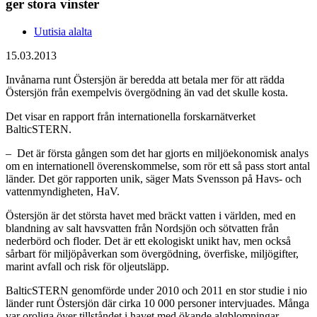
ger stora vinster
Uutisia alalta
15.03.2013
Invånarna runt Östersjön är beredda att betala mer för att rädda
Östersjön från exempelvis övergödning än vad det skulle kosta.
Det visar en rapport från internationella forskarnätverket
BalticSTERN.
– Det är första gången som det har gjorts en miljöekonomisk analys
om en internationell överenskommelse, som rör ett så pass stort antal
länder. Det gör rapporten unik, säger Mats Svensson på Havs- och
vattenmyndigheten, HaV.
Östersjön är det största havet med bräckt vatten i världen, med en
blandning av salt havsvatten från Nordsjön och sötvatten från
nederbörd och floder. Det är ett ekologiskt unikt hav, men också
sårbart för miljöpåverkan som övergödning, överfiske, miljögifter,
marint avfall och risk för oljeutsläpp.
BalticSTERN genomförde under 2010 och 2011 en stor studie i nio
länder runt Östersjön där cirka 10 000 personer intervjuades. Många
var oroliga över tillståndet i havet med ökande algblomningar,