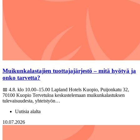
Muikunkalastajien tuottajajärjestö – mitä hyötyä ja
onko tarvetta?
📅 4.8. klo 10.00–15.00 Lapland Hotels Kuopio, Puijonkatu 32,
70100 Kuopio Tervetuloa keskustelemaan muikunkalastuksen
tulevaisuudesta, yhteistyön…
Uutisia alalta
10.07.2026