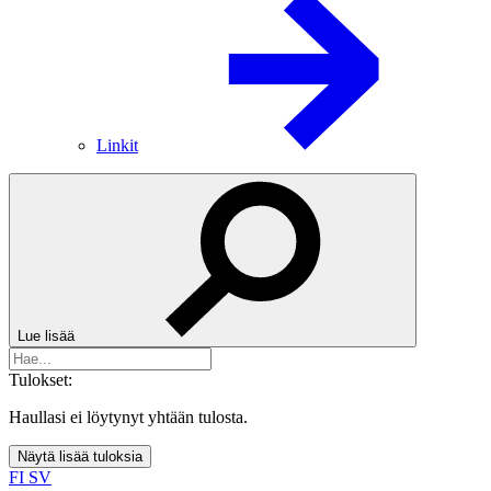
Linkit
Lue lisää
Tulokset:
Haullasi ei löytynyt yhtään tulosta.
Näytä lisää tuloksia
FI
SV