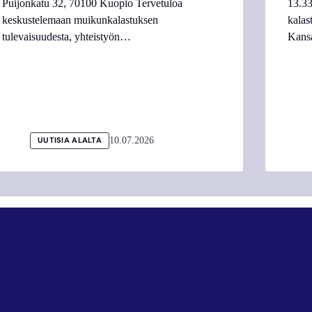
Puijonkatu 32, 70100 Kuopio Tervetuloa
13.33
keskustelemaan muikunkalastuksen
kalas
tulevaisuudesta, yhteistyön…
Kans
10.07.2026
UUTISIA ALALTA