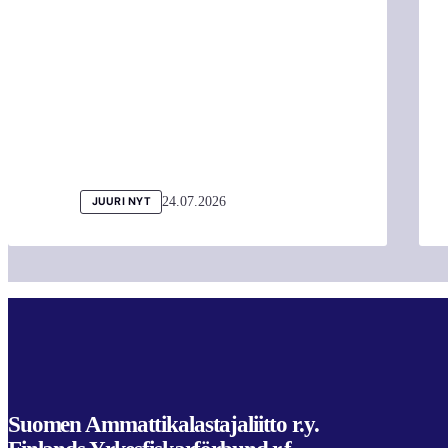
24.07.2026
JUURI NYT
Suomen Ammattikalastajaliitto r.y.