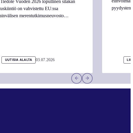
elinvoimake
Tiedote Vuoden 2026 lopullinen silakan
pyydysten m
tuskiintiö on vahvistettu EU:ssa
ainvälisen merentutkimusneuvosto…
03.07.2026
UUTISIA ALALTA
LII