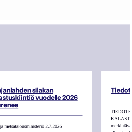
janlahden silakan
Tiedot
astuskiintiö vuodelle 2026
urenee
TIEDOTE
KALASTAJI
merkintäva
ja metsätalousministeriö 2.7.2026