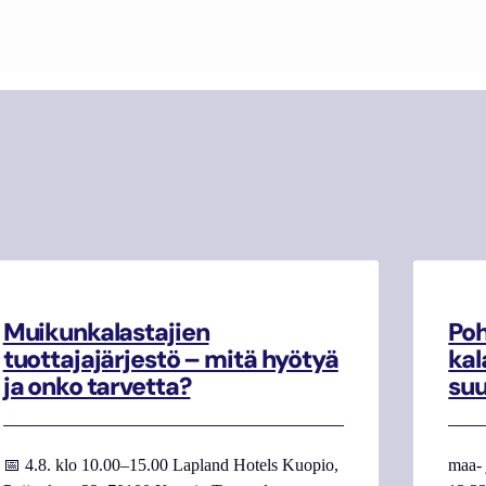
Muikunkalastajien
Poh
tuottajajärjestö – mitä hyötyä
kal
ja onko tarvetta?
su
📅 4.8. klo 10.00–15.00 Lapland Hotels Kuopio,
maa- 