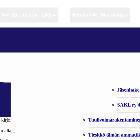
lit
Elinkeino
Liitto
MSC
Hankkeet
Materiaalit
Artikkelit
Elinkeino
Liitto
RAISIO TEKI KIRJOLOHESTA MERKKITUOTTEEN
Ajankohtaista
Kiintiöseuranta
Organisaat
Blogit
Rannikko ja sisävesikal
Liiton vast
lohesta merkkituott
Heikin horisontista
Elinkeinokalatalouden t
Jäsenjärje
Kalat ja kalatalous
Jäsenhak
Vahinkoeläimet
SAKL ry 4
Tuulivoimarakentamine
rjolohi tunnetaan jatkossa Benella Kirjolohi -tuotemerkillä.
elmällä, jossa ne saavat suuren osa kasvuenergiastaan rehun sisältämästä 
Tiesitkö tämän ammattik