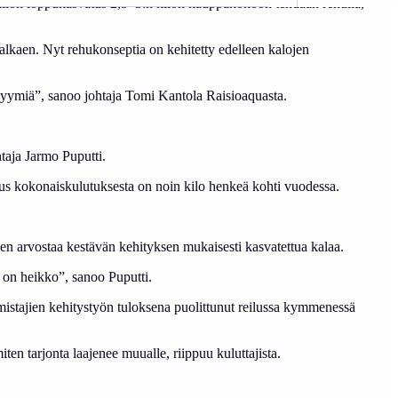
 kilon loppukasvatus 2,5–3:n kilon kauppakokoon tehdään rehulla,
lkaen. Nyt rehukonseptia on kehitetty edelleen kalojen
syymiä”, sanoo johtaja Tomi Kantola Raisioaquasta.
taja Jarmo Puputti.
uus kokonaiskulutuksesta on noin kilo henkeä kohti vuodessa.
nen arvostaa kestävän kehityksen mukaisesti kasvatettua kalaa.
ä on heikko”, sanoo Puputti.
mistajien kehitystyön tuloksena puolittunut reilussa kymmenessä
n tarjonta laajenee muualle, riippuu kuluttajista.