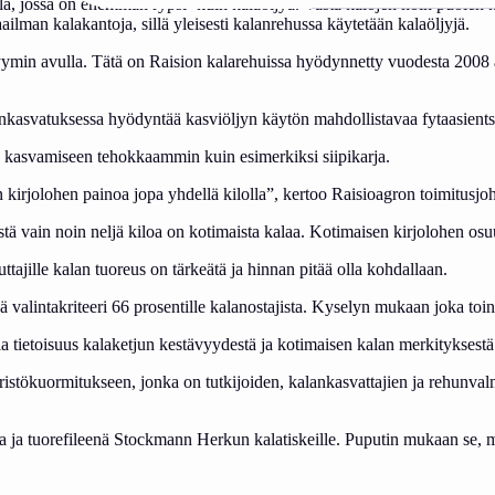
la, jossa on enemmän rypsi- kuin kalaöljyä. Vasta kalojen noin puolen
lman kalakantoja, sillä yleisesti kalanrehussa käytetään kalaöljyjä.
yymin avulla. Tätä on Raision kalarehuissa hyödynnetty vuodesta 2008 a
nkasvatuksessa hyödyntää kasviöljyn käytön mahdollistavaa fytaasient
an kasvamiseen tehokkaammin kuin esimerkiksi siipikarja.
 kirjolohen painoa jopa yhdellä kilolla”, kertoo Raisioagron toimitusjoh
stä vain noin neljä kiloa on kotimaista kalaa. Kotimaisen kirjolohen os
ajille kalan tuoreus on tärkeätä ja hinnan pitää olla kohdallaan.
 valintakriteeri 66 prosentille kalanostajista. Kyselyn mukaan joka toi
la tietoisuus kalaketjun kestävyydestä ja kotimaisen kalan merkityksest
stökuormitukseen, jonka on tutkijoiden, kalankasvattajien ja rehunval
ja tuorefileenä Stockmann Herkun kalatiskeille. Puputin mukaan se, mite