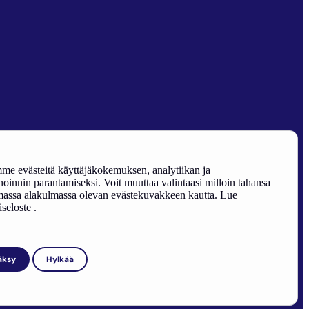
den edistäminen).
e evästeitä käyttäjäkokemuksen, analytiikan ja
oinnin parantamiseksi. Voit muuttaa valintaasi milloin tahansa
assa alakulmassa olevan evästekuvakkeen kautta. Lue
riseloste
.
äksy
Hylkää