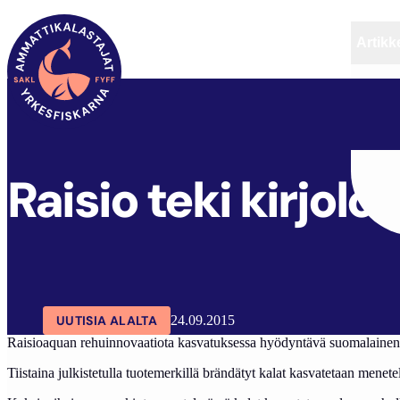
Artikke
SAKL
ARTIKKELIT
AJANKOHTAISTA
Raisio teki kirjo
UUTISIA ALALTA
24.09.2015
Raisioaquan rehuinnovaatiota kasvatuksessa hyödyntävä suomalainen ki
Tiistaina julkistetulla tuotemerkillä brändätyt kalat kasvatetaan menet