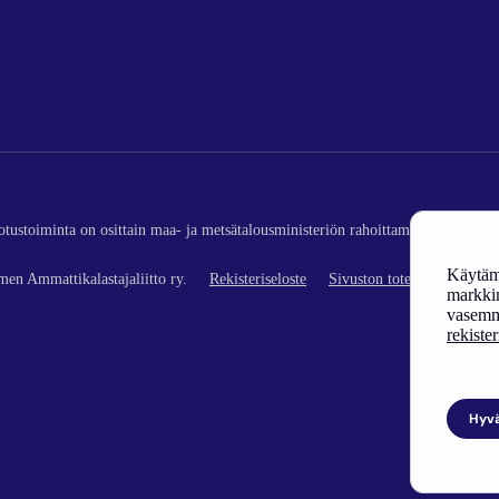
edotustoiminta on osittain maa- ja metsätalousministeriön rahoittamaa (kalatalou
Käytämm
en Ammattikalastajaliitto ry.
Rekisteriseloste
Sivuston toteutus
markkin
vasemm
rekiste
Hyv