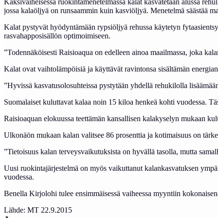
Kaksivaiheisessa ruokintamenetelmässä kalat kasvatetaan alussa rehul
jossa kalaöljyä on runsaammin kuin kasviöljyä. Menetelmä säästää maai
Kalat pystyvät hyödyntämään rypsiöljyä rehussa käytetyn fytaasients
rasvahapposisällön optimoimiseen.
”Todennäköisesti Raisioaqua on edelleen ainoa maailmassa, joka kala
Kalat ovat vaihtolämpöisiä ja käyttävät ravintonsa sisältämän energi
”Hyvissä kasvatusolosuhteissa pystytään yhdellä rehukilolla lisäämään
Suomalaiset kuluttavat kalaa noin 15 kiloa henkeä kohti vuodessa. Tä
Raisioaquan elokuussa teettämän kansallisen kalakyselyn mukaan kulutt
Ulkonäön mukaan kalan valitsee 86 prosenttia ja kotimaisuus on tärkeä
”Tietoisuus kalan terveysvaikutuksista on hyvällä tasolla, mutta samal
Uusi ruokintajärjestelmä on myös vaikuttanut kalankasvatuksen ympäri
vuodessa.
Benella Kirjolohi tulee ensimmäisessä vaiheessa myyntiin kokonaisena 
Lähde: MT 22.9.2015