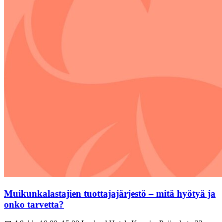
Muikunkalastajien tuottajajärjestö – mitä hyötyä ja
onko tarvetta?