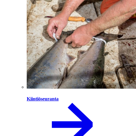
Kiintiöseuranta