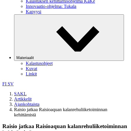
Kalastuksen kehittämisohjelma KaKe
Innovaatio-ohjelma: Tukala
Kapyysi
Materiaalit
Kalastusohjeet
Kuvat
Linkit
FI
SV
SAKL
Artikkelit
Ajankohtaista
Raisio jatkaa Raisioaquan kalanrehuliiketoiminnan
kehittämistä
Raisio jatkaa Raisioaquan kalanrehuliiketoiminnan