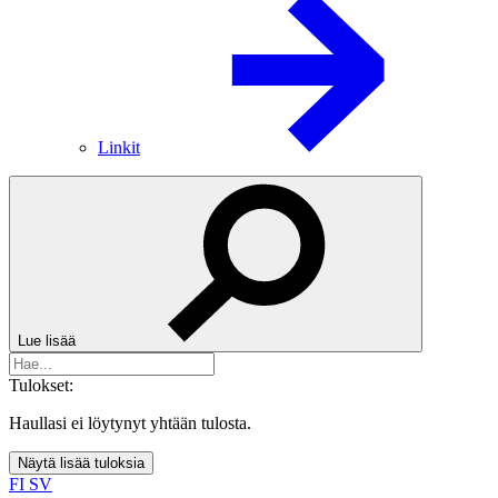
Linkit
Lue lisää
Tulokset:
Haullasi ei löytynyt yhtään tulosta.
Näytä lisää tuloksia
FI
SV