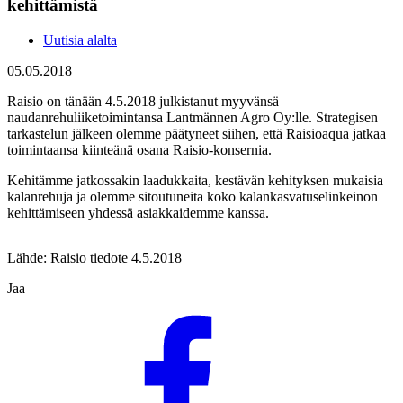
kehittämistä
Uutisia alalta
05.05.2018
Raisio on tänään 4.5.2018 julkistanut myyvänsä
naudanrehuliiketoimintansa Lantmännen Agro Oy:lle. Strategisen
tarkastelun jälkeen olemme päätyneet siihen, että Raisioaqua jatkaa
toimintaansa kiinteänä osana Raisio-konsernia.
Kehitämme jatkossakin laadukkaita, kestävän kehityksen mukaisia
kalanrehuja ja olemme sitoutuneita koko kalankasvatuselinkeinon
kehittämiseen yhdessä asiakkaidemme kanssa.
Lähde: Raisio tiedote 4.5.2018
Jaa