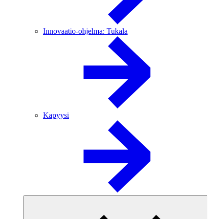
Innovaatio-ohjelma: Tukala
Kapyysi