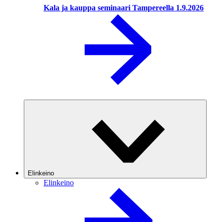
Kala ja kauppa seminaari Tampereella 1.9.2026
Elinkeino
Elinkeino