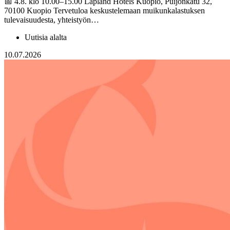
📅 4.8. klo 10.00–15.00 Lapland Hotels Kuopio, Puijonkatu 32,
70100 Kuopio Tervetuloa keskustelemaan muikunkalastuksen
tulevaisuudesta, yhteistyön…
Uutisia alalta
10.07.2026