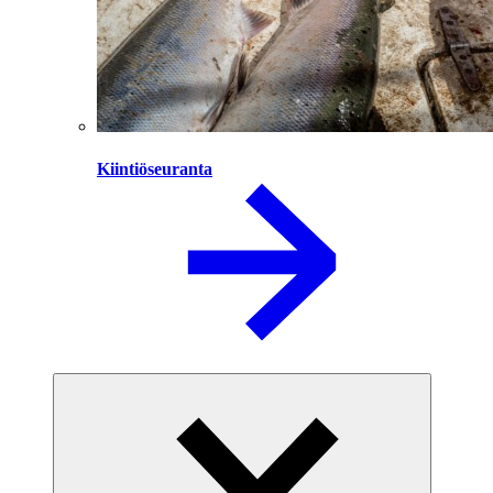
Kiintiöseuranta