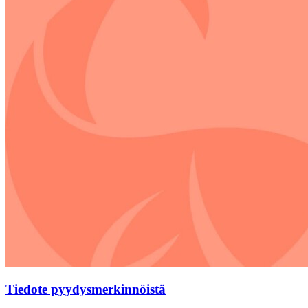
Tiedote pyydysmerkinnöistä