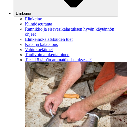
Elinkeino
Elinkeino
Kiintiöseuranta
Rannikko ja sisävesikalastuksen hyvän käytännön
ohjeet
Elinkeinokalatalouden tuet
Kalat ja kalatalous
Vahinkoeläimet
Tuulivoimarakentaminen
Tiesitkö tämän ammattikalastuksesta?