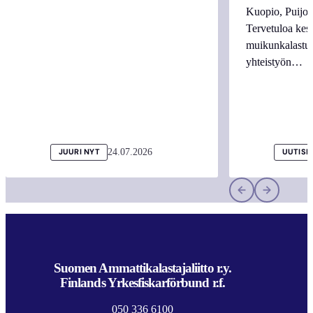
Kuopio, Puijo
Tervetuloa kes
muikunkalastuk
yhteistyön…
24.07.2026
JUURI NYT
UUTISI
Suomen Ammattikalastajaliitto r.y.
Finlands Yrkesfiskarförbund r.f.
050 336 6100