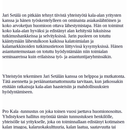
Jari Setälä on pitkään tehnyt tiivistä yhteistyötä kala-alan yritysten
kanssa ja hänen työskentelylleen on ominaista asiakaslähtöinen ja
koko arvoketjun huomioon ottava lähestymistapa. Hän on toiminut
koko kala-alan hyväksi ja edistänyt alan kehitystä lukuisissa
tutkimushankkeissa ja selvityksissä. Jarin puoleen on totuttu
kääntymään lähestulkoon kaikissa kalatoimialan ja
kalamarkkinoiden tutkimustietoon liittyvissä kysymyksissä. Hänen
asiantuntemustaan on totuttu hyödyntämään niin toimialan
seminaareissa kuin erilaisissa työ- ja asiantuntijaryhmissäkin.
Yhteistyön tekeminen Jari Setälän kanssa on helppoa ja mutkatonta.
Tätä asennetta ja peräänantamattomuutta tarvitaan, kun jatkossakin
etsitään ratkaisuja kala-alan haasteisiin ja mahdollisuuksien
hyödyntämiseen.
Pro Kala -tunnustus on joka toinen vuosi jaettava huomionosoitus.
Yhdistyksen hallitus myöntää tämän tunnustuksen henkilölle,
yhteisölle tai yritykselle, joka on toiminnallaan edistänyt kotimaisen
kalan imagoa, kalaruokakulttuuria, kalan laatua, saatavuutta tai