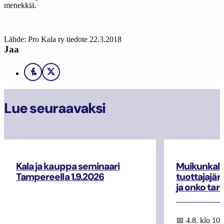
menekkiä.
Lähde: Pro Kala ry tiedote 22.3.2018
Jaa
Facebook
X
Lue seuraavaksi
Kala ja kauppa seminaari
Muikunkala
Tampereella 1.9.2026
tuottajajär
ja onko tar
📅 4.8. klo 10