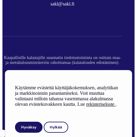
sakl@sakl.fi
Kaupallisille kalastajille suunnattu tiedotustoiminta on osittain maa-
ja metsätalousministeriön rahoittamaa (kalatalouden edistäminen).
© 2026 Suomen Ammattikalastajaliitto ry.
Rekisteriseloste
Käytämme evästeitä käyttäjäkokemuksen, analytiikan
ja markkinoinnin parantamiseksi. Voit muuttaa
Sivuston toteutus
valintaasi milloin tahansa vasemmassa alakulmassa
olevan evästekuvakkeen kautta. Lue
rekisteriseloste
.
Hyväksy
Hylkää