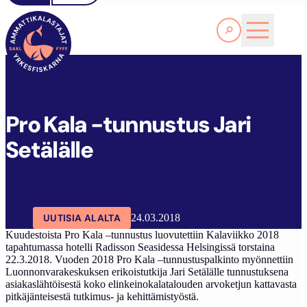
Lue lisää
P
RO KALA -TUNNUSTUS JARI SETÄLÄLLE
SAKL
ARTIKKELIT
AJANKOHTAISTA
Pro Kala -tunnustus Jari
Setälälle
UUTISIA ALALTA
24.03.2018
Kuudestoista Pro Kala –tunnustus luovutettiin Kalaviikko 2018
tapahtumassa hotelli Radisson Seasidessa Helsingissä torstaina
22.3.2018. Vuoden 2018 Pro Kala –tunnustuspalkinto myönnettiin
Luonnonvarakeskuksen erikoistutkija Jari Setälälle tunnustuksena
asiakaslähtöisestä koko elinkeinokalatalouden arvoketjun kattavasta
pitkäjänteisestä tutkimus- ja kehittämistyöstä.