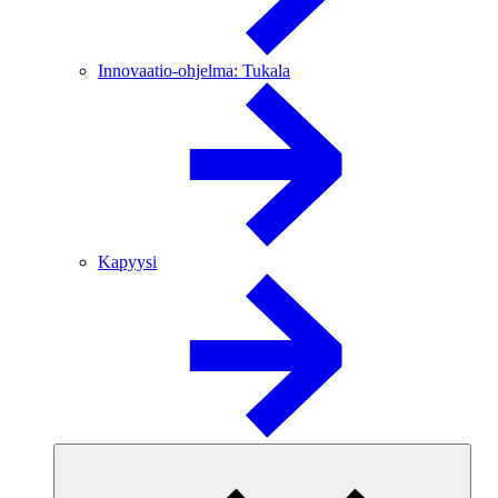
Innovaatio-ohjelma: Tukala
Kapyysi