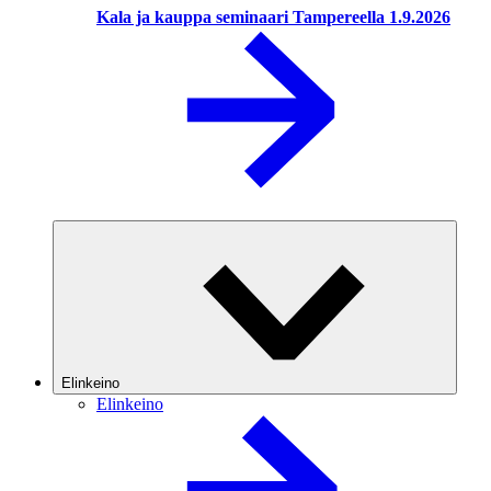
Kala ja kauppa seminaari Tampereella 1.9.2026
Elinkeino
Elinkeino