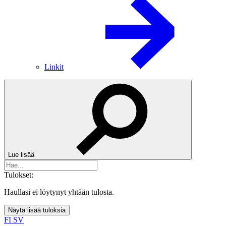
Linkit
Lue lisää
Tulokset:
Haullasi ei löytynyt yhtään tulosta.
Näytä lisää tuloksia
FI
SV