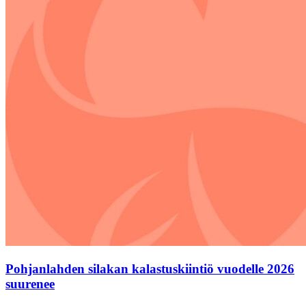
Pohjanlahden silakan kalastuskiintiö vuodelle 2026
suurenee