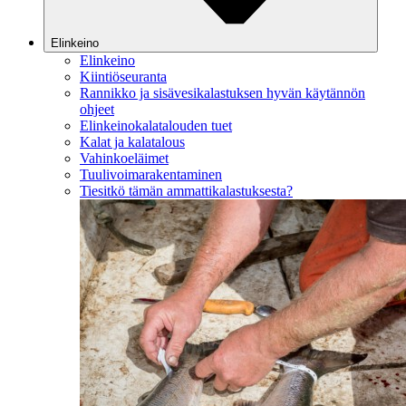
Elinkeino
Elinkeino
Kiintiöseuranta
Rannikko ja sisävesikalastuksen hyvän käytännön
ohjeet
Elinkeinokalatalouden tuet
Kalat ja kalatalous
Vahinkoeläimet
Tuulivoimarakentaminen
Tiesitkö tämän ammattikalastuksesta?