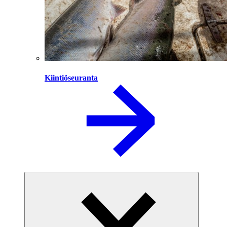
Kiintiöseuranta