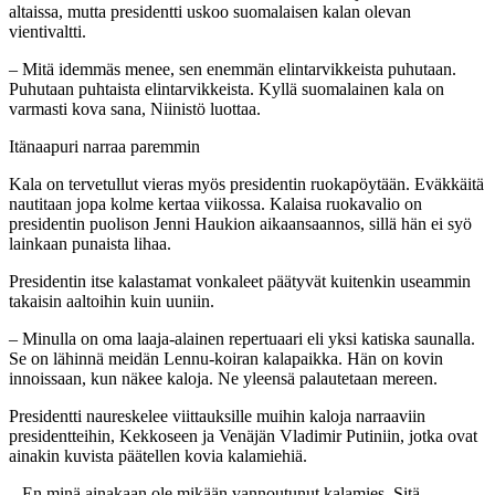
altaissa, mutta presidentti uskoo suomalaisen kalan olevan
vientivaltti.
– Mitä idemmäs menee, sen enemmän elintarvikkeista puhutaan.
Puhutaan puhtaista elintarvikkeista. Kyllä suomalainen kala on
varmasti kova sana, Niinistö luottaa.
Itänaapuri narraa paremmin
Kala on tervetullut vieras myös presidentin ruokapöytään. Eväkkäitä
nautitaan jopa kolme kertaa viikossa. Kalaisa ruokavalio on
presidentin puolison Jenni Haukion aikaansaannos, sillä hän ei syö
lainkaan punaista lihaa.
Presidentin itse kalastamat vonkaleet päätyvät kuitenkin useammin
takaisin aaltoihin kuin uuniin.
– Minulla on oma laaja-alainen repertuaari eli yksi katiska saunalla.
Se on lähinnä meidän Lennu-koiran kalapaikka. Hän on kovin
innoissaan, kun näkee kaloja. Ne yleensä palautetaan mereen.
Presidentti naureskelee viittauksille muihin kaloja narraaviin
presidentteihin, Kekkoseen ja Venäjän Vladimir Putiniin, jotka ovat
ainakin kuvista päätellen kovia kalamiehiä.
– En minä ainakaan ole mikään vannoutunut kalamies. Sitä