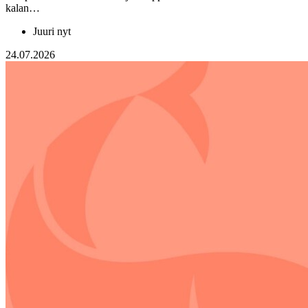
kalan…
Juuri nyt
24.07.2026