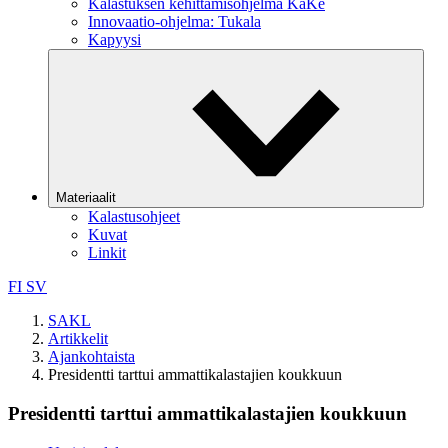
Kalastuksen kehittämisohjelma KaKe
Innovaatio-ohjelma: Tukala
Kapyysi
Materiaalit
Kalastusohjeet
Kuvat
Linkit
FI
SV
SAKL
Artikkelit
Ajankohtaista
Presidentti tarttui ammattikalastajien koukkuun
Presidentti tarttui ammattikalastajien koukkuun