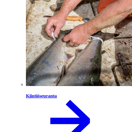
Kiintiöseuranta