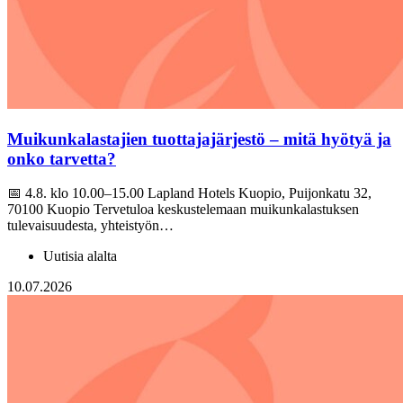
Muikunkalastajien tuottajajärjestö – mitä hyötyä ja
onko tarvetta?
📅 4.8. klo 10.00–15.00 Lapland Hotels Kuopio, Puijonkatu 32,
70100 Kuopio Tervetuloa keskustelemaan muikunkalastuksen
tulevaisuudesta, yhteistyön…
Uutisia alalta
10.07.2026