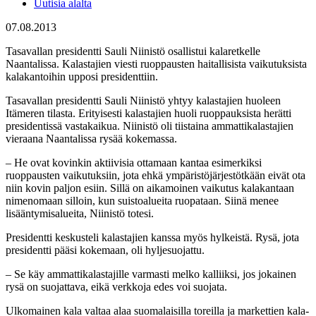
Uutisia alalta
07.08.2013
Tasavallan presidentti Sauli Niinistö osallistui kalaretkelle
Naantalissa. Kalastajien viesti ruoppausten haitallisista vaikutuksista
kalakantoihin upposi presidenttiin.
Tasavallan presidentti Sauli Niinistö yhtyy kalastajien huoleen
Itämeren tilasta. Erityisesti kalastajien huoli ruoppauksista herätti
presidentissä vastakaikua. Niinistö oli tiistaina ammattikalastajien
vieraana Naantalissa rysää kokemassa.
– He ovat kovinkin aktiivisia ottamaan kantaa esimerkiksi
ruoppausten vaikutuksiin, jota ehkä ympäristöjärjestötkään eivät ota
niin kovin paljon esiin. Sillä on aikamoinen vaikutus kalakantaan
nimenomaan silloin, kun suistoalueita ruopataan. Siinä menee
lisääntymisalueita, Niinistö totesi.
Presidentti keskusteli kalastajien kanssa myös hylkeistä. Rysä, jota
presidentti pääsi kokemaan, oli hyljesuojattu.
– Se käy ammattikalastajille varmasti melko kalliiksi, jos jokainen
rysä on suojattava, eikä verkkoja edes voi suojata.
Ulkomainen kala valtaa alaa suomalaisilla toreilla ja markettien kala-