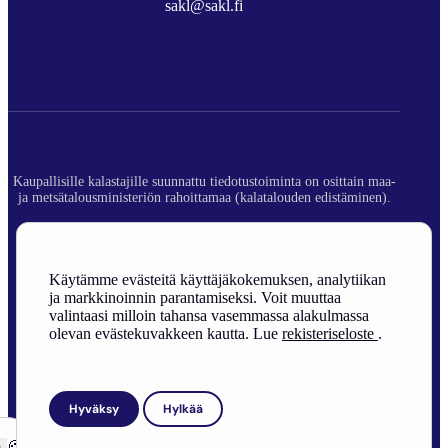
sakl@sakl.fi
Kaupallisille kalastajille suunnattu tiedotustoiminta on osittain maa-
ja metsätalousministeriön rahoittamaa (kalatalouden edistäminen).
© 2026 Suomen Ammattikalastajaliitto ry.
Rekisteriseloste
Käytämme evästeitä käyttäjäkokemuksen, analytiikan
ja markkinoinnin parantamiseksi. Voit muuttaa
Sivuston toteutus
valintaasi milloin tahansa vasemmassa alakulmassa
olevan evästekuvakkeen kautta. Lue
rekisteriseloste
.
Hyväksy
Hylkää
ä