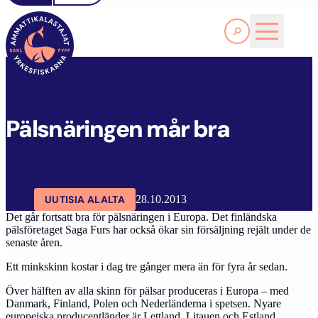
Lue lisää
P
ÄLSNÄRINGEN MÅR BRA
SAKL
ARTIKKELIT
AJANKOHTAISTA
Pälsnäringen mår bra
UUTISIA ALALTA
28.10.2013
Det går fortsatt bra för pälsnäringen i Europa. Det finländska
pälsföretaget Saga Furs har också ökar sin försäljning rejält under de
senaste åren.
Ett minkskinn kostar i dag tre gånger mera än för fyra år sedan.
Över hälften av alla skinn för pälsar produceras i Europa – med
Danmark, Finland, Polen och Nederländerna i spetsen. Nyare
europeiska producentländer är Lettland, Litauen och Estland.