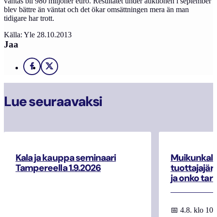
väntas bli 980 miljoner euro. Resultatet under auktionen i september
blev bättre än väntat och det ökar omsättningen mera än man
tidigare har trott.
Källa: Yle 28.10.2013
Jaa
Facebook
X
Lue seuraavaksi
Kala ja kauppa seminaari
Muikunkala
Tampereella 1.9.2026
tuottajajär
ja onko tar
📅 4.8. klo 10