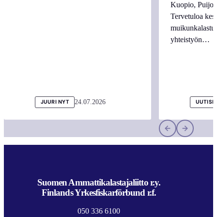
Kuopio, Puijo
Tervetuloa kes
muikunkalastuk
yhteistyön…
24.07.2026
JUURI NYT
UUTISI
Suomen Ammattikalastajaliitto r.y.
Finlands Yrkesfiskarförbund r.f.
050 336 6100