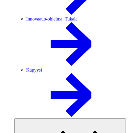
Innovaatio-ohjelma: Tukala
Kapyysi