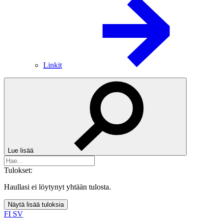
Linkit
Lue lisää
Tulokset:
Haullasi ei löytynyt yhtään tulosta.
Näytä lisää tuloksia
FI
SV