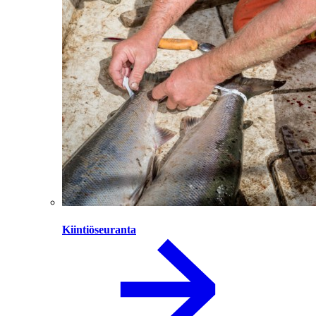
Kiintiöseuranta