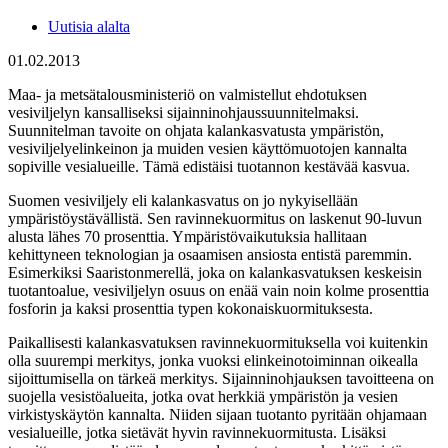
Uutisia alalta
01.02.2013
Maa- ja metsätalousministeriö on valmistellut ehdotuksen
vesiviljelyn kansalliseksi sijainninohjaussuunnitelmaksi.
Suunnitelman tavoite on ohjata kalankasvatusta ympäristön,
vesiviljelyelinkeinon ja muiden vesien käyttömuotojen kannalta
sopiville vesialueille. Tämä edistäisi tuotannon kestävää kasvua.
Suomen vesiviljely eli kalankasvatus on jo nykyisellään
ympäristöystävällistä. Sen ravinnekuormitus on laskenut 90-luvun
alusta lähes 70 prosenttia. Ympäristövaikutuksia hallitaan
kehittyneen teknologian ja osaamisen ansiosta entistä paremmin.
Esimerkiksi Saaristonmerellä, joka on kalankasvatuksen keskeisin
tuotantoalue, vesiviljelyn osuus on enää vain noin kolme prosenttia
fosforin ja kaksi prosenttia typen kokonaiskuormituksesta.
Paikallisesti kalankasvatuksen ravinnekuormituksella voi kuitenkin
olla suurempi merkitys, jonka vuoksi elinkeinotoiminnan oikealla
sijoittumisella on tärkeä merkitys. Sijainninohjauksen tavoitteena on
suojella vesistöalueita, jotka ovat herkkiä ympäristön ja vesien
virkistyskäytön kannalta. Niiden sijaan tuotanto pyritään ohjamaan
vesialueille, jotka sietävät hyvin ravinnekuormitusta. Lisäksi