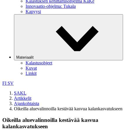
Kalastuksen kehittämisohjelma KaKe
Innovaatio-ohjelma: Tukala
Kapyysi
Materiaalit
Kalastusohjeet
Kuvat
Linkit
FI
SV
SAKL
Artikkelit
Ajankohtaista
Oikeilla aluevalinnoilla kestävää kasvua kalankasvatukseen
Oikeilla aluevalinnoilla kestävää kasvua
kalankasvatukseen