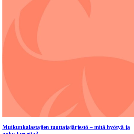
Muikunkalastajien tuottajajärjestö – mitä hyötyä ja
onko tarvetta?