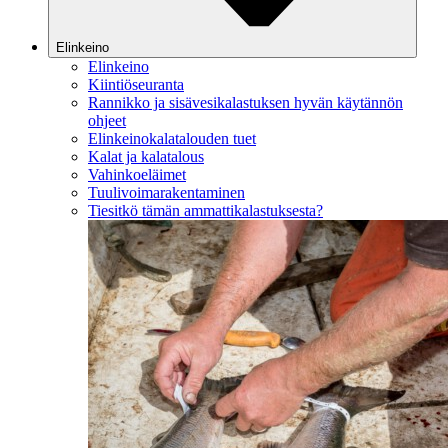
Elinkeino
Elinkeino
Kiintiöseuranta
Rannikko ja sisävesikalastuksen hyvän käytännön
ohjeet
Elinkeinokalatalouden tuet
Kalat ja kalatalous
Vahinkoeläimet
Tuulivoimarakentaminen
Tiesitkö tämän ammattikalastuksesta?