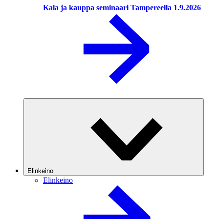
Kala ja kauppa seminaari Tampereella 1.9.2026
Elinkeino
Elinkeino