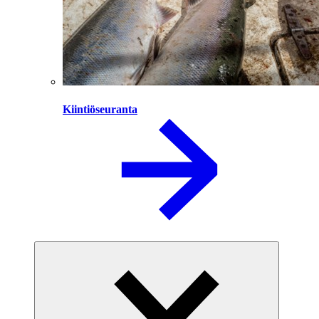
Kiintiöseuranta