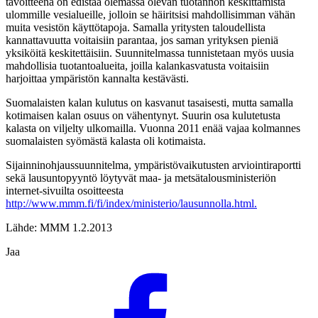
tavoitteena on edistää olemassa olevan tuotannon keskittämistä
ulommille vesialueille, jolloin se häiritsisi mahdollisimman vähän
muita vesistön käyttötapoja. Samalla yritysten taloudellista
kannattavuutta voitaisiin parantaa, jos saman yrityksen pieniä
yksiköitä keskitettäisiin. Suunnitelmassa tunnistetaan myös uusia
mahdollisia tuotantoalueita, joilla kalankasvatusta voitaisiin
harjoittaa ympäristön kannalta kestävästi.
Suomalaisten kalan kulutus on kasvanut tasaisesti, mutta samalla
kotimaisen kalan osuus on vähentynyt. Suurin osa kulutetusta
kalasta on viljelty ulkomailla. Vuonna 2011 enää vajaa kolmannes
suomalaisten syömästä kalasta oli kotimaista.
Sijainninohjaussuunnitelma, ympäristövaikutusten arviointiraportti
sekä lausuntopyyntö löytyvät maa- ja metsätalousministeriön
internet-sivuilta osoitteesta
http://www.mmm.fi/fi/index/ministerio/lausunnolla.html
.
Lähde: MMM 1.2.2013
Jaa